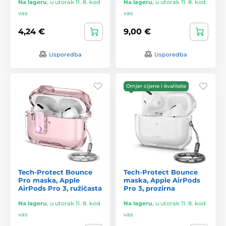
Na lageru
,
u utorak 11. 8. kod
Na lageru
,
u utorak 11. 8. kod
vas
vas
4,24 €
9,00 €
Usporedba
Usporedba
Omjer cijene i kvalitete
Tech-Protect Bounce
Tech-Protect Bounce
Pro maska, Apple
maska, Apple AirPods
AirPods Pro 3, ružičasta
Pro 3, prozirna
Na lageru
,
u utorak 11. 8. kod
Na lageru
,
u utorak 11. 8. kod
vas
vas