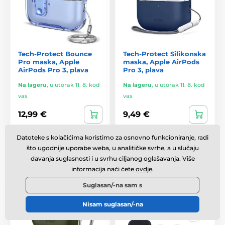
Tech-Protect Bounce
Tech-Protect Silikonska
Pro maska, Apple
maska, Apple AirPods
AirPods Pro 3, plava
Pro 3, plava
Na lageru
,
u utorak 11. 8. kod
Na lageru
,
u utorak 11. 8. kod
vas
vas
12,99 €
9,49 €
Usporedba
Usporedba
Datoteke s kolačićima koristimo za osnovno funkcioniranje, radi
što ugodnije uporabe weba, u analitičke svrhe, a u slučaju
davanja suglasnosti i u svrhu ciljanog oglašavanja. Više
Omjer cijene i kvalitete
Osnovna
informacija naći ćete
ovdje
.
Suglasan/-na sam s
Nisam suglasan/-na