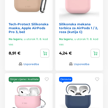
Tech-Protect Silikonska
Silikonska mekana
maska, Apple AirPods
torbica za AirPods 1 / 2,
Pro 3, bež
roza (kutija C)
Na lageru
,
u utorak 11. 8. kod
Na lageru
,
u utorak 11. 8. kod
vas
vas
8,91 €
4,24 €
Usporedba
Usporedba
Omjer cijene i kvalitete
Osnovna