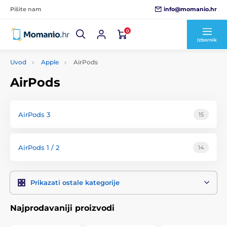
info@momanio.hr
Pišite nam
0
Izbornik
Uvod
Apple
AirPods
AirPods
AirPods 3
15
AirPods 1 / 2
14
Prikazati ostale kategorije
Najprodavaniji proizvodi