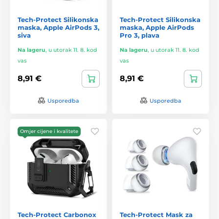
Tech-Protect Silikonska
Tech-Protect Silikonska
maska, Apple AirPods 3,
maska, Apple AirPods
siva
Pro 3, plava
Na lageru
,
u utorak 11. 8. kod
Na lageru
,
u utorak 11. 8. kod
vas
vas
8,91 €
8,91 €
Usporedba
Usporedba
Omjer cijene i kvalitete
Tech-Protect Carbonox
Tech-Protect Mask za