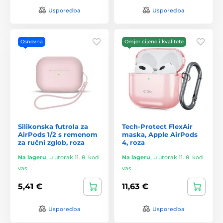
Usporedba
Usporedba
Osnovna
Omjer cijene i kvalitete
Silikonska futrola za
Tech-Protect FlexAir
AirPods 1/2 s remenom
maska, Apple AirPods
za ručni zglob, roza
4, roza
Na lageru
,
u utorak 11. 8. kod
Na lageru
,
u utorak 11. 8. kod
vas
vas
5,41 €
11,63 €
Usporedba
Usporedba