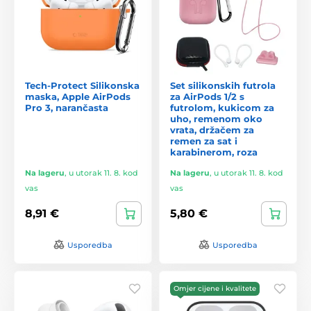
Tech-Protect Silikonska
Set silikonskih futrola
maska, Apple AirPods
za AirPods 1/2 s
Pro 3, narančasta
futrolom, kukicom za
uho, remenom oko
vrata, držačem za
remen za sat i
karabinerom, roza
Na lageru
,
u utorak 11. 8. kod
Na lageru
,
u utorak 11. 8. kod
vas
vas
8,91 €
5,80 €
Usporedba
Usporedba
Omjer cijene i kvalitete