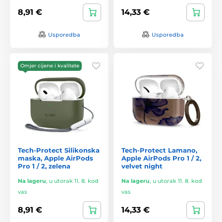
8,91 €
14,33 €
Usporedba
Usporedba
Omjer cijene i kvalitete
Tech-Protect Silikonska
Tech-Protect Lamano,
maska, Apple AirPods
Apple AirPods Pro 1 / 2,
Pro 1 / 2, zelena
velvet night
Na lageru
,
u utorak 11. 8. kod
Na lageru
,
u utorak 11. 8. kod
vas
vas
8,91 €
14,33 €