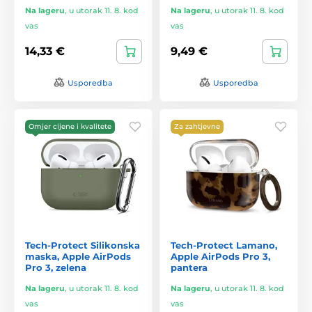
Na lageru
,
u utorak 11. 8. kod
Na lageru
,
u utorak 11. 8. kod
vas
vas
14,33 €
9,49 €
Usporedba
Usporedba
Omjer cijene i kvalitete
Za zahtjevne
Tech-Protect Silikonska
Tech-Protect Lamano,
maska, Apple AirPods
Apple AirPods Pro 3,
Pro 3, zelena
pantera
Na lageru
,
u utorak 11. 8. kod
Na lageru
,
u utorak 11. 8. kod
vas
vas