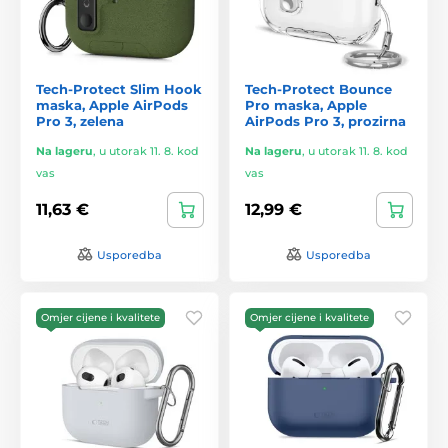
Tech-Protect Slim Hook
Tech-Protect Bounce
maska, Apple AirPods
Pro maska, Apple
Pro 3, zelena
AirPods Pro 3, prozirna
Na lageru
,
u utorak 11. 8. kod
Na lageru
,
u utorak 11. 8. kod
vas
vas
11,63 €
12,99 €
Usporedba
Usporedba
Omjer cijene i kvalitete
Omjer cijene i kvalitete