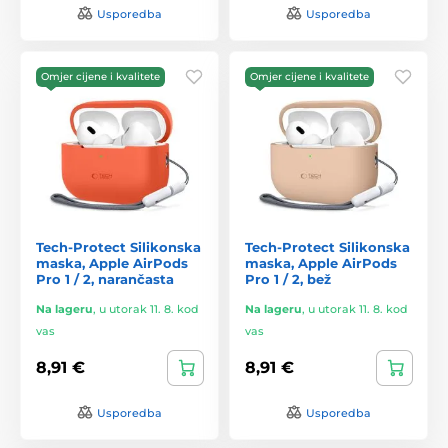
Usporedba
Usporedba
Omjer cijene i kvalitete
Omjer cijene i kvalitete
Tech-Protect Silikonska
Tech-Protect Silikonska
maska, Apple AirPods
maska, Apple AirPods
Pro 1 / 2, narančasta
Pro 1 / 2, bež
Na lageru
,
u utorak 11. 8. kod
Na lageru
,
u utorak 11. 8. kod
vas
vas
8,91 €
8,91 €
Usporedba
Usporedba