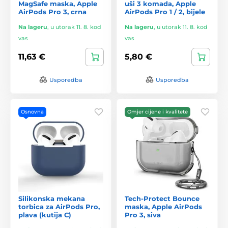
MagSafe maska, Apple
uši 3 komada, Apple
AirPods Pro 3, crna
AirPods Pro 1 / 2, bijele
Na lageru
,
u utorak 11. 8. kod
Na lageru
,
u utorak 11. 8. kod
vas
vas
11,63 €
5,80 €
Usporedba
Usporedba
Osnovna
Omjer cijene i kvalitete
Silikonska mekana
Tech-Protect Bounce
torbica za AirPods Pro,
maska, Apple AirPods
plava (kutija C)
Pro 3, siva