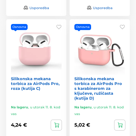
Usporedba
Usporedba
Osnovna
Osnovna
Silikonska mekana
Silikonska mekana
torbica za AirPods Pro,
torbica za AirPods Pro
roza (kutija C)
s karabinerom za
ključeve, ružičasta
(kutija D)
Na lageru
,
u utorak 11. 8. kod
Na lageru
,
u utorak 11. 8. kod
vas
vas
4,24 €
5,02 €