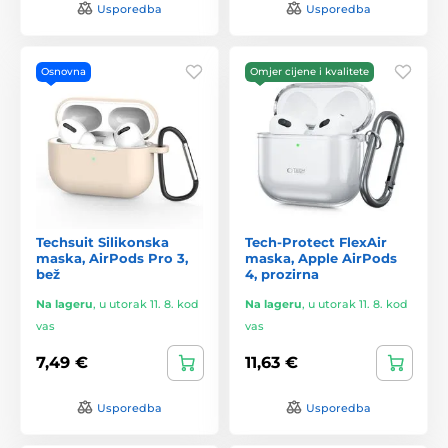
Usporedba
Usporedba
Osnovna
Omjer cijene i kvalitete
Techsuit Silikonska
Tech-Protect FlexAir
maska, AirPods Pro 3,
maska, Apple AirPods
bež
4, prozirna
Na lageru
,
u utorak 11. 8. kod
Na lageru
,
u utorak 11. 8. kod
vas
vas
7,49 €
11,63 €
Usporedba
Usporedba