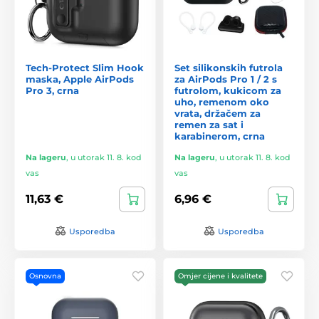
Tech-Protect Slim Hook
Set silikonskih futrola
maska, Apple AirPods
za AirPods Pro 1 / 2 s
Pro 3, crna
futrolom, kukicom za
uho, remenom oko
vrata, držačem za
remen za sat i
karabinerom, crna
Na lageru
,
u utorak 11. 8. kod
Na lageru
,
u utorak 11. 8. kod
vas
vas
11,63 €
6,96 €
Usporedba
Usporedba
Osnovna
Omjer cijene i kvalitete