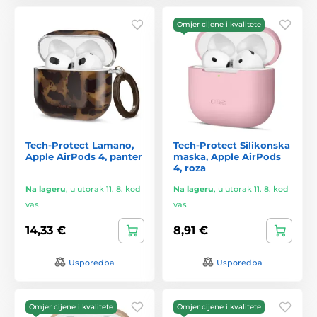
Omjer cijene i kvalitete
Tech-Protect Lamano,
Tech-Protect Silikonska
Apple AirPods 4, panter
maska, Apple AirPods
4, roza
Na lageru
,
u utorak 11. 8. kod
Na lageru
,
u utorak 11. 8. kod
vas
vas
14,33 €
8,91 €
Usporedba
Usporedba
Omjer cijene i kvalitete
Omjer cijene i kvalitete