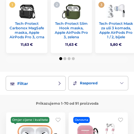
Tech-Protect
Tech-Protect Slim
Tech-Protect Mask
Carbonox MagSafe
Hook maska,
za uši 3 komada,
maska, Apple
Apple AirPods Pro
Apple AirPods Pro
AirPods Pro 3, crna
3, zelena
1 / 2, bijele
11,63 €
11,63 €
5,80 €
Raspored
Filtar
Prikazujemo 1-70 od 91 proizvoda
Omjer cijene i kvalitete
Osnovna