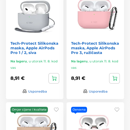
Tech-Protect Silikonska
Tech-Protect Silikonska
maska, Apple AirPods
maska, Apple AirPods
Pro 1 / 2, siva
Pro 3, ružičasta
Na lageru
,
u utorak 11. 8. kod
Na lageru
,
u utorak 11. 8. kod
vas
vas
8,91 €
8,91 €
Usporedba
Usporedba
Omjer cijene i kvalitete
Osnovna