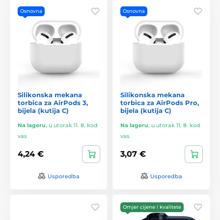
Osnovna
Osnovna
Silikonska mekana
Silikonska mekana
torbica za AirPods 3,
torbica za AirPods Pro,
bijela (kutija C)
bijela (kutija C)
Na lageru
,
u utorak 11. 8. kod
Na lageru
,
u utorak 11. 8. kod
vas
vas
4,24 €
3,07 €
Usporedba
Usporedba
Omjer cijene i kvalitete