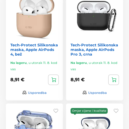
Tech-Protect Silikonska
Tech-Protect Silikonska
maska, Apple AirPods
maska, Apple AirPods
4, bež
Pro 3, crna
Na lageru
,
u utorak 11. 8. kod
Na lageru
,
u utorak 11. 8. kod
vas
vas
8,91 €
8,91 €
Usporedba
Usporedba
Omjer cijene i kvalitete