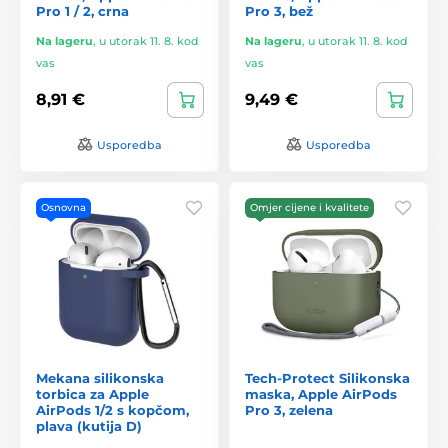
Pro 1 / 2, crna
Pro 3, bež
Na lageru
,
u utorak 11. 8. kod
Na lageru
,
u utorak 11. 8. kod
vas
vas
8,91 €
9,49 €
Usporedba
Usporedba
Osnovna
Omjer cijene i kvalitete
Mekana silikonska
Tech-Protect Silikonska
torbica za Apple
maska, Apple AirPods
AirPods 1/2 s kopčom,
Pro 3, zelena
plava (kutija D)