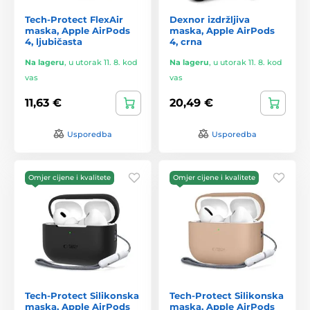
Tech-Protect FlexAir
Dexnor izdržljiva
maska, Apple AirPods
maska, Apple AirPods
4, ljubičasta
4, crna
Na lageru
,
u utorak 11. 8. kod
Na lageru
,
u utorak 11. 8. kod
vas
vas
11,63 €
20,49 €
Usporedba
Usporedba
Omjer cijene i kvalitete
Omjer cijene i kvalitete
Tech-Protect Silikonska
Tech-Protect Silikonska
maska, Apple AirPods
maska, Apple AirPods