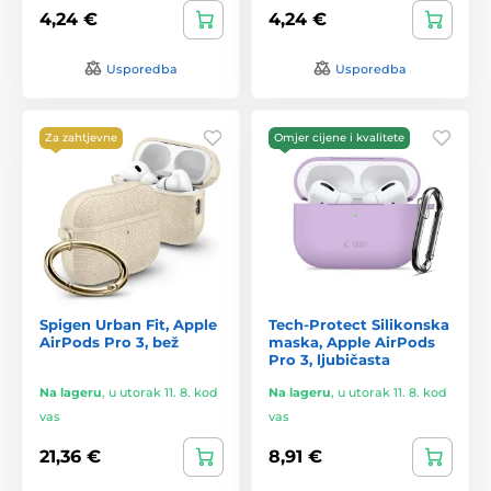
4,24 €
4,24 €
Usporedba
Usporedba
Za zahtjevne
Omjer cijene i kvalitete
Spigen Urban Fit, Apple
Tech-Protect Silikonska
AirPods Pro 3, bež
maska, Apple AirPods
Pro 3, ljubičasta
Na lageru
,
u utorak 11. 8. kod
Na lageru
,
u utorak 11. 8. kod
vas
vas
21,36 €
8,91 €