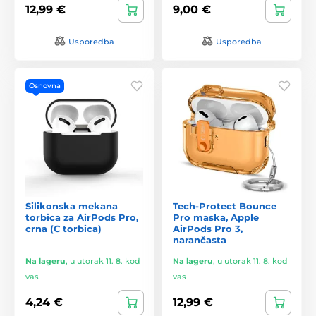
12,99 €
9,00 €
Usporedba
Usporedba
Osnovna
Silikonska mekana
Tech-Protect Bounce
torbica za AirPods Pro,
Pro maska, Apple
crna (C torbica)
AirPods Pro 3,
narančasta
Na lageru
,
u utorak 11. 8. kod
Na lageru
,
u utorak 11. 8. kod
vas
vas
4,24 €
12,99 €