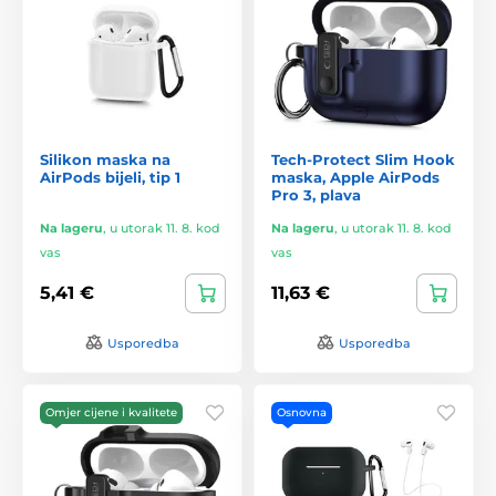
Silikon maska na
Tech-Protect Slim Hook
AirPods bijeli, tip 1
maska, Apple AirPods
Pro 3, plava
Na lageru
,
u utorak 11. 8. kod
Na lageru
,
u utorak 11. 8. kod
vas
vas
5,41 €
11,63 €
Usporedba
Usporedba
Omjer cijene i kvalitete
Osnovna