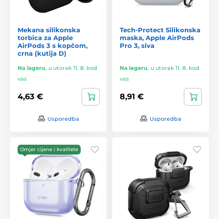
Mekana silikonska
Tech-Protect Silikonska
torbica za Apple
maska, Apple AirPods
AirPods 3 s kopčom,
Pro 3, siva
crna (kutija D)
Na lageru
,
u utorak 11. 8. kod
Na lageru
,
u utorak 11. 8. kod
vas
vas
4,63 €
8,91 €
Usporedba
Usporedba
Omjer cijene i kvalitete