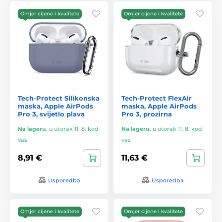
Omjer cijene i kvalitete
Omjer cijene i kvalitete
Tech-Protect Silikonska
Tech-Protect FlexAir
maska, Apple AirPods
maska, Apple AirPods
Pro 3, svijetlo plava
Pro 3, prozirna
Na lageru
,
u utorak 11. 8. kod
Na lageru
,
u utorak 11. 8. kod
vas
vas
8,91 €
11,63 €
Usporedba
Usporedba
Omjer cijene i kvalitete
Omjer cijene i kvalitete