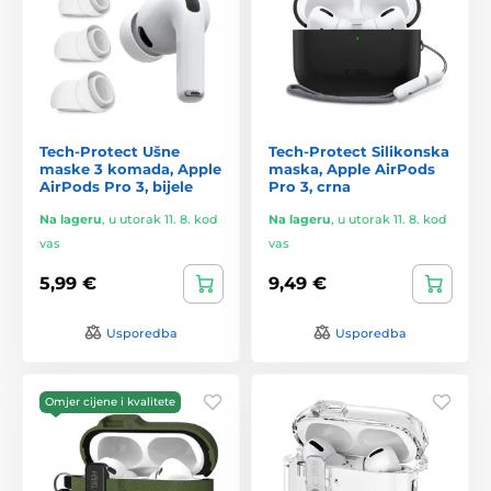
Tech-Protect Ušne
Tech-Protect Silikonska
maske 3 komada, Apple
maska, Apple AirPods
AirPods Pro 3, bijele
Pro 3, crna
Na lageru
,
u utorak 11. 8. kod
Na lageru
,
u utorak 11. 8. kod
vas
vas
5,99 €
9,49 €
Usporedba
Usporedba
Omjer cijene i kvalitete