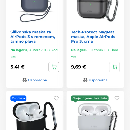
Silikonska maska za
Tech-Protect MagMat
AirPods 3 s remenom,
maska, Apple AirPods
tamno plava
Pro 3, crna
Na lageru
,
u utorak 11. 8. kod
Na lageru
,
u utorak 11. 8. kod
vas
vas
5,41 €
9,69 €
Usporedba
Usporedba
Osnovna
Omjer cijene i kvalitete