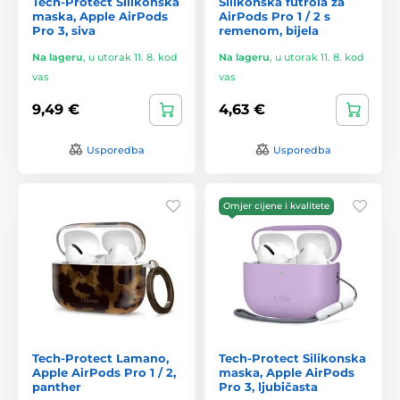
Tech-Protect Silikonska
Silikonska futrola za
maska, Apple AirPods
AirPods Pro 1 / 2 s
Pro 3, siva
remenom, bijela
Na lageru
,
u utorak 11. 8. kod
Na lageru
,
u utorak 11. 8. kod
vas
vas
9,49 €
4,63 €
Usporedba
Usporedba
Omjer cijene i kvalitete
Tech-Protect Lamano,
Tech-Protect Silikonska
Apple AirPods Pro 1 / 2,
maska, Apple AirPods
panther
Pro 3, ljubičasta