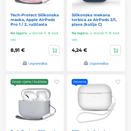
Tech-Protect Silikonska
Silikonska mekana
maska, Apple AirPods
torbica za AirPods 2/1,
Pro 1 / 2, ružičasta
plava (kutija C)
Na lageru
,
u utorak 11. 8. kod
Na lageru
,
u utorak 11. 8. kod
vas
vas
8,91 €
4,24 €
Usporedba
Usporedba
Omjer cijene i kvalitete
Osnovna