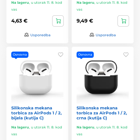
Na lageru
,
u utorak 11. 8. kod
Na lageru
,
u utorak 11. 8. kod
vas
vas
4,63 €
9,49 €
Usporedba
Usporedba
Osnovna
Osnovna
Silikonska mekana
Silikonska mekana
torbica za AirPods 1 / 2,
torbica za AirPods 1 / 2,
bijela (kutija C)
crna (kutija C)
Na lageru
,
u utorak 11. 8. kod
Na lageru
,
u utorak 11. 8. kod
vas
vas