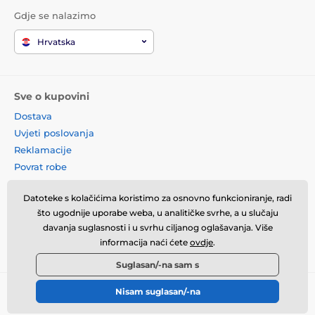
Gdje se nalazimo
Hrvatska
Sve o kupovini
Dostava
Uvjeti poslovanja
Reklamacije
Povrat robe
Zamjena robe
Datoteke s kolačićima koristimo za osnovno funkcioniranje, radi
Načela o korištenju kolačića
što ugodnije uporabe weba, u analitičke svrhe, a u slučaju
Kontaktne informacije
davanja suglasnosti i u svrhu ciljanog oglašavanja. Više
Informacije o obradi osobnih
informacija naći ćete
ovdje
.
podataka
Suglasan/-na sam s
Nisam suglasan/-na
© 2026 momanio.hr ⦁ E-trgovinu izradila
SIMPLIA.cz