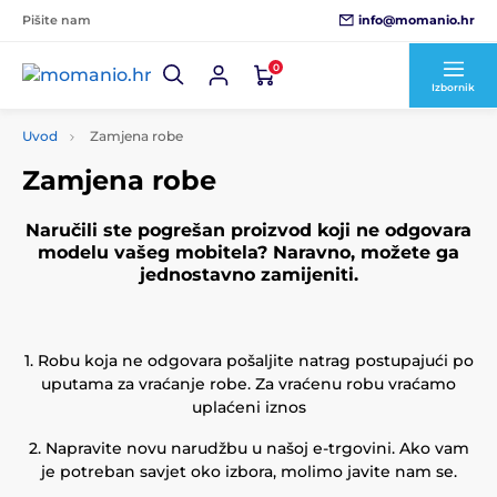
info@momanio.hr
Pišite nam
0
Izbornik
Uvod
Zamjena robe
Zamjena robe
Naručili ste pogrešan proizvod koji ne odgovara
modelu vašeg mobitela? Naravno, možete ga
jednostavno zamijeniti.
1. Robu koja ne odgovara pošaljite natrag postupajući po
uputama za vraćanje robe. Za vraćenu robu vraćamo
uplaćeni iznos
2. Napravite novu narudžbu u našoj e-trgovini. Ako vam
je potreban savjet oko izbora, molimo javite nam se.