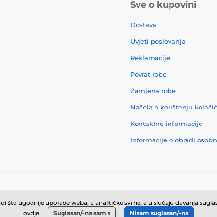
Sve o kupovini
Dostava
Uvjeti poslovanja
Reklamacije
Povrat robe
Zamjena robe
Načela o korištenju kolači
Kontaktne informacije
Informacije o obradi osob
© 2026 momanio.hr ⦁ E-trgovinu izradila
SIMPLIA.cz
i što ugodnije uporabe weba, u analitičke svrhe, a u slučaju davanja suglasn
ovdje
.
Suglasan/-na sam s
Nisam suglasan/-na