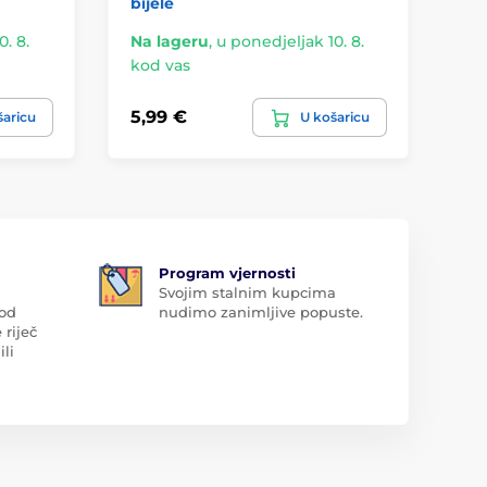
bijele
. 8.
Na lageru
,
u ponedjeljak 10. 8.
Na
kod vas
ko
5,99 €
8,
šaricu
U košaricu
Program vjernosti
Svojim stalnim kupcima
 od
nudimo zanimljive popuste.
 riječ
ili