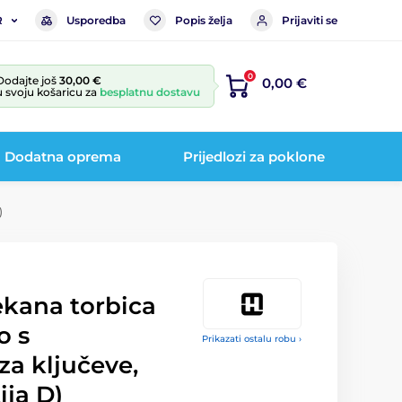
Usporedba
Popis želja
Prijaviti se
R
0
Dodajte još
30,00 €
0,00 €
u svoju košaricu za
besplatnu dostavu
Dodatna oprema
Prijedlozi za poklone
)
ekana torbica
o s
Prikazati ostalu robu ›
a ključeve,
ija D)