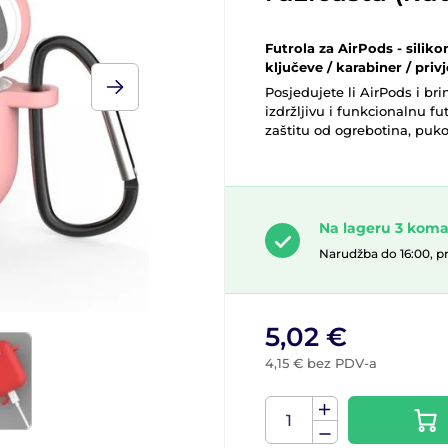
Futrola za AirPods - silik
ključeve / karabiner / priv
Posjedujete li AirPods i br
izdržljivu i funkcionalnu f
zaštitu od ogrebotina, pukoti
Na lageru 3 kom
Narudžba do 16:00, p
5,02 €
4,15 € bez PDV-a