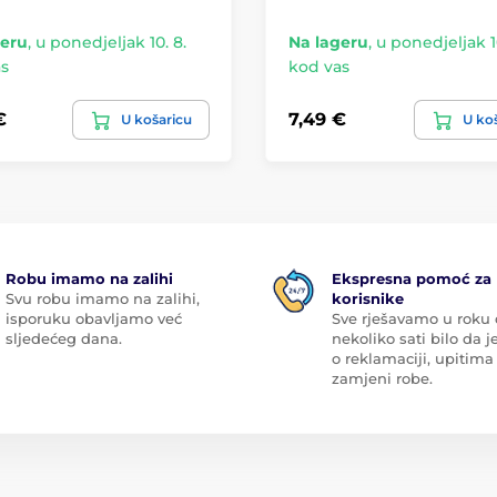
geru
,
u ponedjeljak 10. 8.
Na lageru
,
u ponedjeljak 10
s
kod vas
€
7,49 €
U košaricu
U ko
Robu imamo na zalihi
Ekspresna pomoć za
Svu robu imamo na zalihi,
korisnike
isporuku obavljamo već
Sve rješavamo u roku
sljedećeg dana.
nekoliko sati bilo da je
o reklamaciji, upitima 
zamjeni robe.