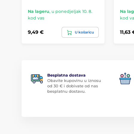
Na lageru
,
u ponedjeljak 10. 8.
Na la
kod vas
kod va
9,49 €
11,63 
U košaricu
Besplatna dostava
Obavite kupovinu u iznosu
od 30 € i dobivate od nas
besplatnu dostavu.