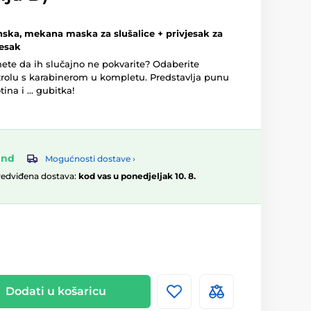
onska, mekana maska za slušalice + privjesak za
jesak
inete da ih slučajno ne pokvarite? Odaberite
utrolu s karabinerom u kompletu. Predstavlja punu
na i ... gubitka!
and
Mogućnosti dostave ›
redviđena dostava:
kod vas u ponedjeljak 10. 8.
Dodati u košaricu