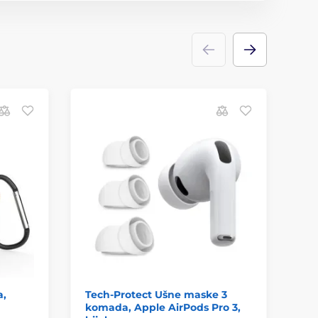
O
a,
Tech-Protect Ušne maske 3
Te
komada, Apple AirPods Pro 3,
Ap