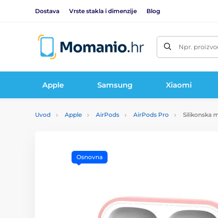
Dostava
Vrste stakla i dimenzije
Blog
Npr. proizvo
Apple
Samsung
Xiaomi
Uvod
Apple
AirPods
AirPods Pro
Silikonska m
Osnovna