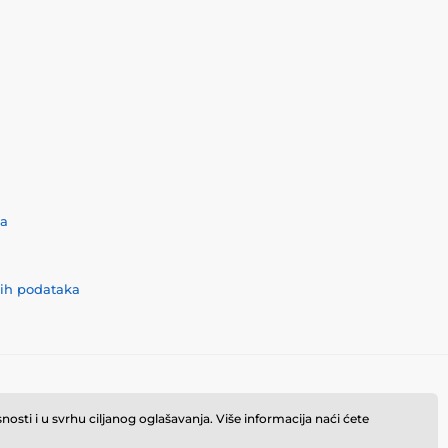
ća
nih podataka
osti i u svrhu ciljanog oglašavanja. Više informacija naći ćete