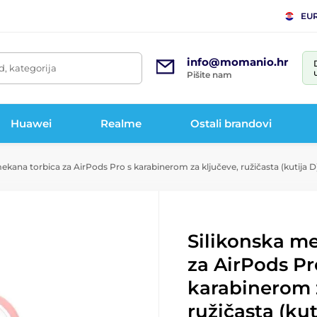
EU
info@momanio.hr
d, kategorija
Pišite nam
Huawei
Realme
Ostali brandovi
ekana torbica za AirPods Pro s karabinerom za ključeve, ružičasta (kutija D
Silikonska m
za AirPods Pr
karabinerom z
ružičasta (kut