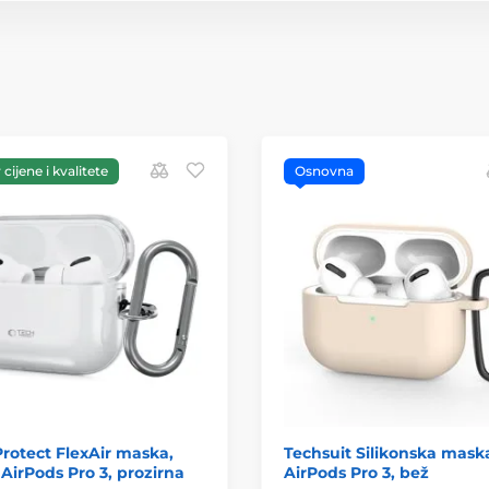
cijene i kvalitete
Osnovna
rotect FlexAir maska,
Techsuit Silikonska mask
AirPods Pro 3, prozirna
AirPods Pro 3, bež