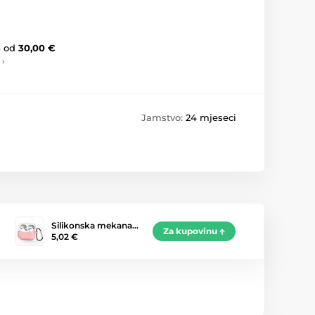
a
od
30,00 €
 ›
Jamstvo:
24 mjeseci
Silikonska mekana…
Za kupovinu
5,02 €