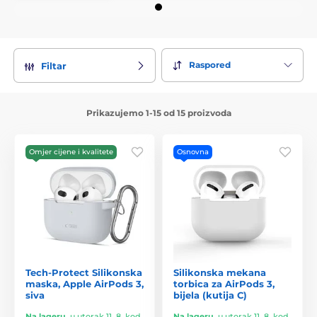
Raspored
Filtar
Prikazujemo 1-15 od 15 proizvoda
Omjer cijene i kvalitete
Osnovna
Tech-Protect Silikonska
Silikonska mekana
maska, Apple AirPods 3,
torbica za AirPods 3,
siva
bijela (kutija C)
Na lageru
,
u utorak 11. 8. kod
Na lageru
,
u utorak 11. 8. kod