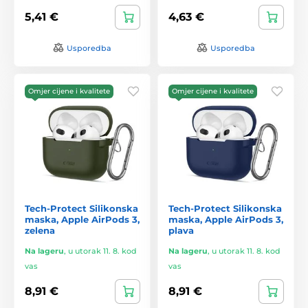
5,41 €
4,63 €
Usporedba
Usporedba
Omjer cijene i kvalitete
Omjer cijene i kvalitete
Tech-Protect Silikonska
Tech-Protect Silikonska
maska, Apple AirPods 3,
maska, Apple AirPods 3,
zelena
plava
Na lageru
,
u utorak 11. 8. kod
Na lageru
,
u utorak 11. 8. kod
vas
vas
8,91 €
8,91 €