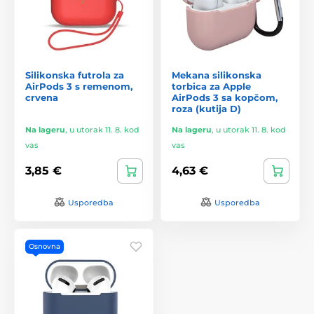
Silikonska futrola za
Mekana silikonska
AirPods 3 s remenom,
torbica za Apple
crvena
AirPods 3 sa kopčom,
roza (kutija D)
Na lageru
,
u utorak 11. 8. kod
Na lageru
,
u utorak 11. 8. kod
vas
vas
3,85 €
4,63 €
Usporedba
Usporedba
Osnovna