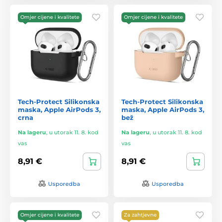
Omjer cijene i kvalitete
Omjer cijene i kvalitete
Tech-Protect Silikonska
Tech-Protect Silikonska
maska, Apple AirPods 3,
maska, Apple AirPods 3,
crna
bež
Na lageru
,
u utorak 11. 8. kod
Na lageru
,
u utorak 11. 8. kod
vas
vas
8,91 €
8,91 €
Usporedba
Usporedba
Omjer cijene i kvalitete
Za zahtjevne