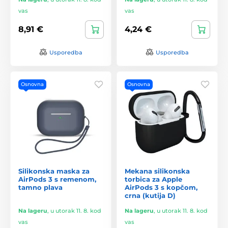
vas
vas
8,91 €
4,24 €
Usporedba
Usporedba
Osnovna
Osnovna
Silikonska maska za
Mekana silikonska
AirPods 3 s remenom,
torbica za Apple
tamno plava
AirPods 3 s kopčom,
crna (kutija D)
Na lageru
,
u utorak 11. 8. kod
Na lageru
,
u utorak 11. 8. kod
vas
vas