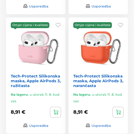
Usporedba
Usporedba
Omjer cijene i kvalitete
Omjer cijene i kvalitete
Tech-Protect Silikonska
Tech-Protect Silikonska
maska, Apple AirPods 3,
maska, Apple AirPods 3,
ružičasta
narančasta
Na lageru
,
u utorak 11. 8. kod
Na lageru
,
u utorak 11. 8. kod
vas
vas
8,91 €
8,91 €
Usporedba
Usporedba