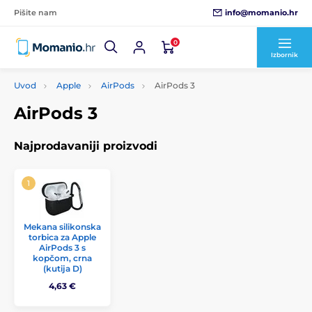
info@momanio.hr
Pišite nam
0
Izbornik
Uvod
Apple
AirPods
AirPods 3
AirPods 3
Najprodavaniji proizvodi
Mekana silikonska
torbica za Apple
AirPods 3 s
kopčom, crna
(kutija D)
4,63 €