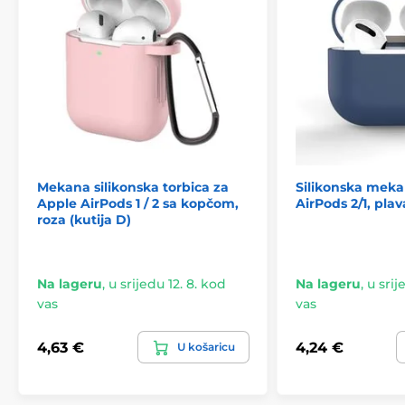
Mekana silikonska torbica za
Silikonska meka
Apple AirPods 1 / 2 sa kopčom,
AirPods 2/1, plav
roza (kutija D)
Na lageru
,
u srijedu 12. 8. kod
Na lageru
,
u srij
vas
vas
4,63 €
4,24 €
U košaricu