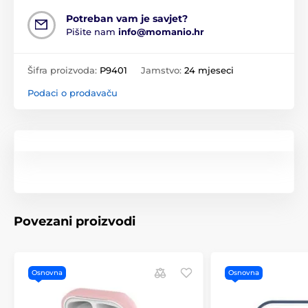
Potreban vam je savjet?
Pišite nam
info@momanio.hr
Šifra proizvoda:
P9401
Jamstvo:
24 mjeseci
Podaci o prodavaču
Povezani proizvodi
Osnovna
Osnovna