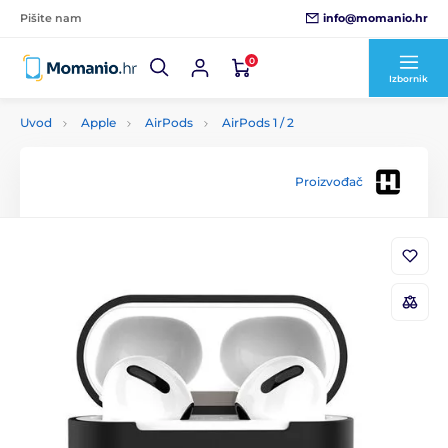
info@momanio.hr
Pišite nam
0
Izbornik
Uvod
Apple
AirPods
AirPods 1 / 2
Proizvođač