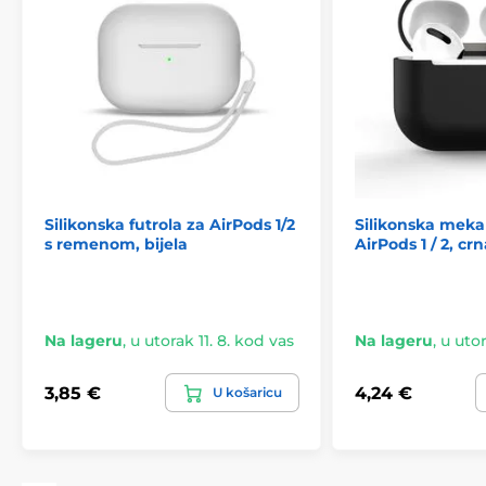
Silikonska futrola za AirPods 1/2
Silikonska meka
s remenom, bijela
AirPods 1 / 2, crn
Na lageru
,
u utorak 11. 8. kod vas
Na lageru
,
u utor
3,85 €
4,24 €
U košaricu