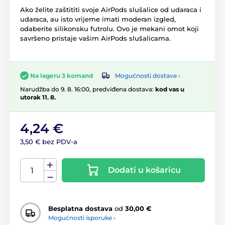
Ako želite zaštititi svoje AirPods slušalice od udaraca i
udaraca, au isto vrijeme imati moderan izgled,
odaberite silikonsku futrolu. Ovo je mekani omot koji
savršeno pristaje vašim AirPods slušalicama.
Mogućnosti dostave ›
Na lageru 3 komand
Narudžba do 9. 8. 16:00, predviđena dostava:
kod vas u
utorak 11. 8.
4,24 €
3,50 € bez PDV-a
Dodati u košaricu
Besplatna dostava
od
30,00 €
Mogućnosti isporuke ›