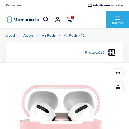
info@momanio.hr
Pišite nam
0
Izbornik
Uvod
Apple
AirPods
AirPods 1 / 2
Proizvođač