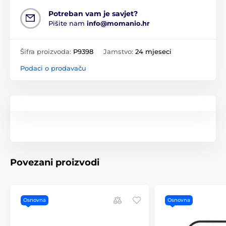
Potreban vam je savjet?
Pišite nam
info@momanio.hr
Šifra proizvoda:
P9398
Jamstvo:
24 mjeseci
Podaci o prodavaču
Povezani proizvodi
Osnovna
Osnovna