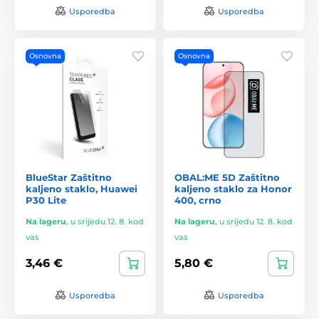
Usporedba
Usporedba
Osnovna
Osnovna
BlueStar Zaštitno
OBAL:ME 5D Zaštitno
kaljeno staklo, Huawei
kaljeno staklo za Honor
P30 Lite
400, crno
Na lageru
,
u srijedu 12. 8. kod
Na lageru
,
u srijedu 12. 8. kod
vas
vas
3,46 €
5,80 €
Usporedba
Usporedba