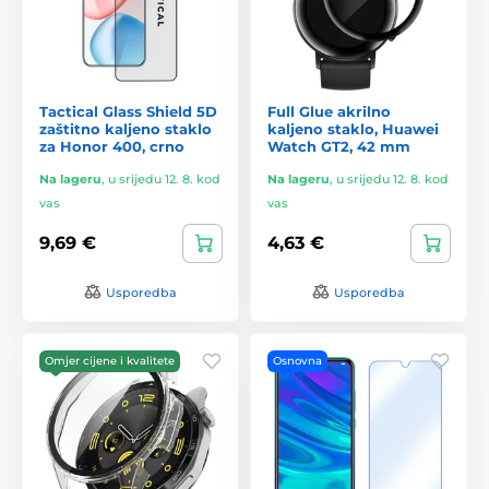
Tactical Glass Shield 5D
Full Glue akrilno
zaštitno kaljeno staklo
kaljeno staklo, Huawei
za Honor 400, crno
Watch GT2, 42 mm
Na lageru
,
u srijedu 12. 8. kod
Na lageru
,
u srijedu 12. 8. kod
vas
vas
9,69 €
4,63 €
Usporedba
Usporedba
Omjer cijene i kvalitete
Osnovna