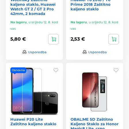
kaljeno staklo, Huawei
Prime 2018 Zaštitno
Watch GT 2 / GT 2 Pro
kaljeno staklo
42mm, 2 komada
Na lageru
,
u srijedu 12. 8. kod
Na lageru
,
u srijedu 12. 8. kod
vas
vas
5,80 €
2,53 €
Usporedba
Usporedba
Osnovna
Huawei P20 Lite
OBAL:ME 5D Zaštitno
Zaštitno kaljeno staklo
Kaljeno Staklo za Honor
Magic8 Lite, crno