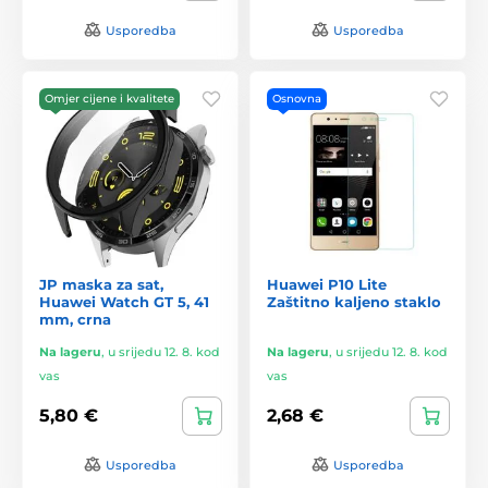
Usporedba
Usporedba
Omjer cijene i kvalitete
Osnovna
JP maska za sat,
Huawei P10 Lite
Huawei Watch GT 5, 41
Zaštitno kaljeno staklo
mm, crna
Na lageru
,
u srijedu 12. 8. kod
Na lageru
,
u srijedu 12. 8. kod
vas
vas
5,80 €
2,68 €
Usporedba
Usporedba