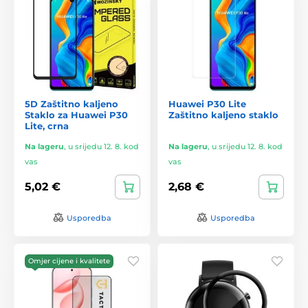
5D Zaštitno kaljeno
Huawei P30 Lite
Staklo za Huawei P30
Zaštitno kaljeno staklo
Lite, crna
Na lageru
,
u srijedu 12. 8. kod
Na lageru
,
u srijedu 12. 8. kod
vas
vas
5,02 €
2,68 €
Usporedba
Usporedba
Omjer cijene i kvalitete