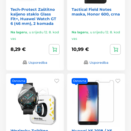
Tech-Protect Zaštitno
Tactical Field Notes
kaljeno staklo Glass
maska, Honor 600, crna
Fit+, Huawei Watch GT
6 (46 mm), 2 komada
Na lageru
,
u srijedu 12. 8. kod
Na lageru
,
u srijedu 12. 8. kod
vas
vas
8,29 €
10,99 €
Usporedba
Usporedba
Osnovna
Osnovna
Wozinsky Zaštitno
Huawei Y6 2018 / Y6