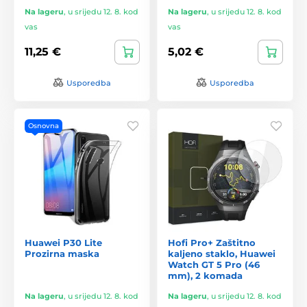
Na lageru
,
u srijedu 12. 8. kod
Na lageru
,
u srijedu 12. 8. kod
vas
vas
11,25 €
5,02 €
Usporedba
Usporedba
Osnovna
Huawei P30 Lite
Hofi Pro+ Zaštitno
Prozirna maska
kaljeno staklo, Huawei
Watch GT 5 Pro (46
mm), 2 komada
Na lageru
,
u srijedu 12. 8. kod
Na lageru
,
u srijedu 12. 8. kod