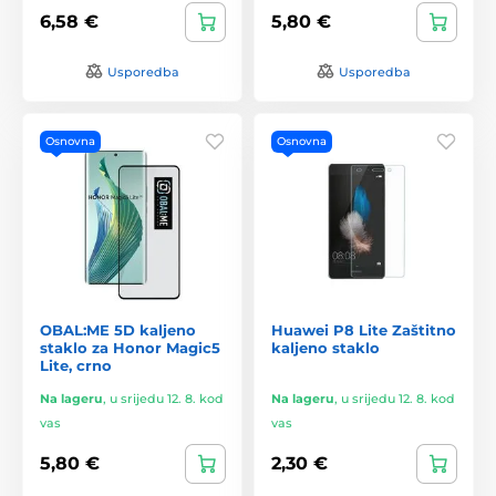
6,58 €
5,80 €
Usporedba
Usporedba
Osnovna
Osnovna
OBAL:ME 5D kaljeno
Huawei P8 Lite Zaštitno
staklo za Honor Magic5
kaljeno staklo
Lite, crno
Na lageru
,
u srijedu 12. 8. kod
Na lageru
,
u srijedu 12. 8. kod
vas
vas
5,80 €
2,30 €