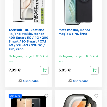
Techsuit 111D Zaštitno
Matt maska, Honor
kaljeno staklo, Honor
Magic 5 Pro, črna
400 Smart 5G / 4G / 200
Smart / 90 Smart / X7d
4G / X7b 4G / X7b 5G /
X7c, crno
Na lageru
,
u srijedu 12. 8. kod
Na lageru
,
u srijedu 12. 8. kod
vas
vas
7,99 €
3,85 €
Usporedba
Usporedba
Osnovna