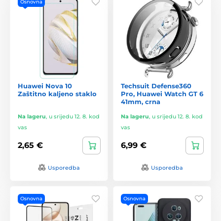
Osnovna
Huawei Nova 10
Techsuit Defense360
Zaštitno kaljeno staklo
Pro, Huawei Watch GT 6
41mm, crna
Na lageru
,
u srijedu 12. 8. kod
Na lageru
,
u srijedu 12. 8. kod
vas
vas
2,65 €
6,99 €
Usporedba
Usporedba
Osnovna
Osnovna