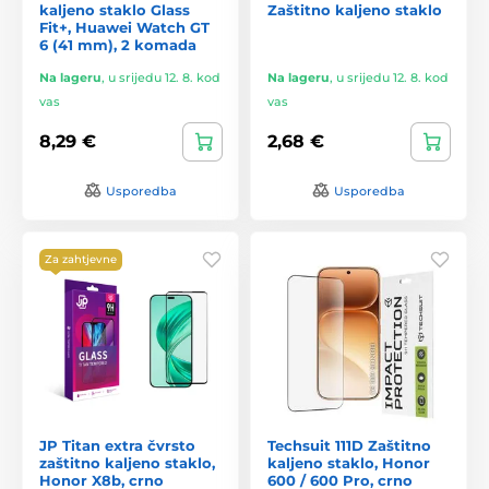
kaljeno staklo Glass
Zaštitno kaljeno staklo
Fit+, Huawei Watch GT
6 (41 mm), 2 komada
Na lageru
,
u srijedu 12. 8. kod
Na lageru
,
u srijedu 12. 8. kod
vas
vas
8,29 €
2,68 €
Usporedba
Usporedba
Za zahtjevne
JP Titan extra čvrsto
Techsuit 111D Zaštitno
zaštitno kaljeno staklo,
kaljeno staklo, Honor
Honor X8b, crno
600 / 600 Pro, crno