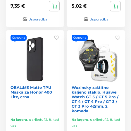
7,35 €
5,02 €
Usporedba
Usporedba
Osnovna
Osnovna
OBAL:ME Matte TPU
Wozinsky zaštitno
Maska za Honor 400
kaljeno staklo, Huawei
Lite, crna
Watch GT 5 / GT 5 Pro /
GT 4 / GT 4 Pro / GT 3 /
GT 3 Pro 42mm, 2
komada
Na lageru
,
u srijedu 12. 8. kod
Na lageru
,
u srijedu 12. 8. kod
vas
vas