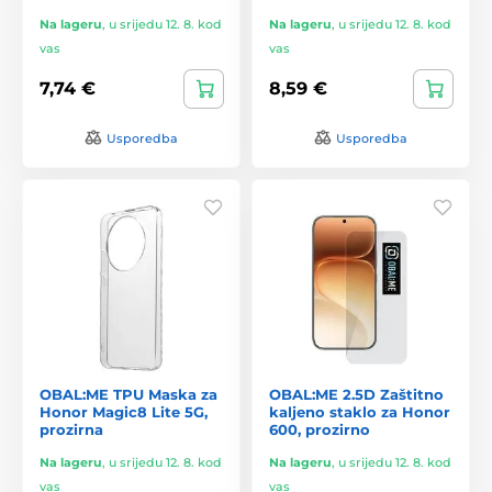
Na lageru
,
u srijedu 12. 8. kod
Na lageru
,
u srijedu 12. 8. kod
vas
vas
7,74 €
8,59 €
Usporedba
Usporedba
OBAL:ME TPU Maska za
OBAL:ME 2.5D Zaštitno
Honor Magic8 Lite 5G,
kaljeno staklo za Honor
prozirna
600, prozirno
Na lageru
,
u srijedu 12. 8. kod
Na lageru
,
u srijedu 12. 8. kod
vas
vas