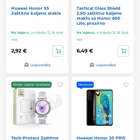
Huawei Honor X5
Tactical Glass Shield
Zaštitno kaljeno staklo
2.5D zaštitno kaljeno
staklo za Honor 600
Lite, prozirno
Na lageru
,
u srijedu 12. 8. kod
Na lageru
,
u srijedu 12. 8. kod
vas
vas
2,92 €
6,49 €
Usporedba
Usporedba
Omjer cijene i kvalitete
Osnovna
Tech-Protect Zaštitno
Huawei Honor 20 PRO