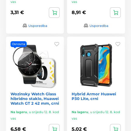
vas
vas
3,31 €
8,91 €
Usporedba
Usporedba
Osnovna
Wozinsky Watch Glass
Hybrid Armor Huawei
hibridno staklo, Huawei
P30 Lite, crni
Watch GT 2 42 mm, crni
Na lageru
,
u srijedu 12. 8. kod
Na lageru
,
u srijedu 12. 8. kod
vas
vas
6,58 €
5,02 €