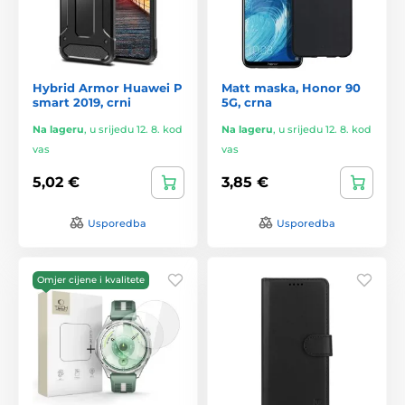
Hybrid Armor Huawei P
Matt maska, Honor 90
smart 2019, crni
5G, crna
Na lageru
,
u srijedu 12. 8. kod
Na lageru
,
u srijedu 12. 8. kod
vas
vas
5,02 €
3,85 €
Usporedba
Usporedba
Omjer cijene i kvalitete