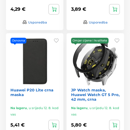
4,29 €
3,89 €
Usporedba
Usporedba
Osnovna
Omjer cijene i kvalitete
Huawei P20 Lite crna
JP Watch maska,
maska
Huawei Watch GT 5 Pro,
42 mm, crna
Na lageru
,
u srijedu 12. 8. kod
Na lageru
,
u srijedu 12. 8. kod
vas
vas
5,41 €
5,80 €