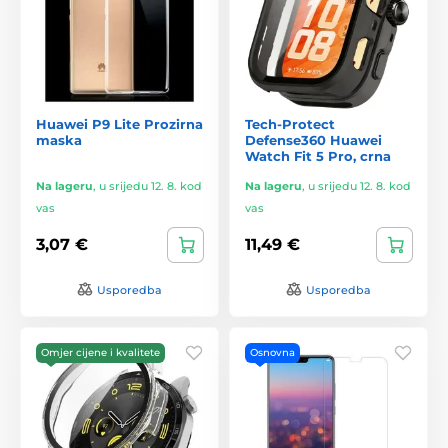
Huawei P9 Lite Prozirna
Tech-Protect
maska
Defense360 Huawei
Watch Fit 5 Pro, crna
Na lageru
,
u srijedu 12. 8. kod
Na lageru
,
u srijedu 12. 8. kod
vas
vas
3,07 €
11,49 €
Usporedba
Usporedba
Omjer cijene i kvalitete
Osnovna