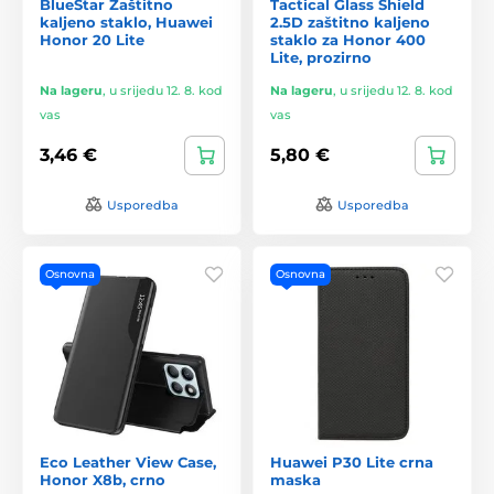
BlueStar Zaštitno
Tactical Glass Shield
kaljeno staklo, Huawei
2.5D zaštitno kaljeno
Honor 20 Lite
staklo za Honor 400
Lite, prozirno
Na lageru
,
u srijedu 12. 8. kod
Na lageru
,
u srijedu 12. 8. kod
vas
vas
3,46 €
5,80 €
Usporedba
Usporedba
Osnovna
Osnovna
Eco Leather View Case,
Huawei P30 Lite crna
Honor X8b, crno
maska