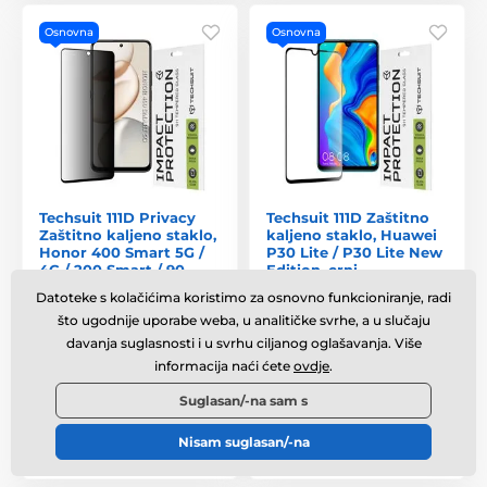
Osnovna
Osnovna
Techsuit 111D Privacy
Techsuit 111D Zaštitno
Zaštitno kaljeno staklo,
kaljeno staklo, Huawei
Honor 400 Smart 5G /
P30 Lite / P30 Lite New
4G / 200 Smart / 90
Edition, crni
Smart / X7d 4G / X7b 4G
Datoteke s kolačićima koristimo za osnovno funkcioniranje, radi
/ X7b 5G / X7c, crno
što ugodnije uporabe weba, u analitičke svrhe, a u slučaju
Na lageru
,
u srijedu 12. 8. kod
Na lageru
,
u srijedu 12. 8. kod
davanja suglasnosti i u svrhu ciljanog oglašavanja. Više
vas
vas
informacija naći ćete
ovdje
.
9,99 €
7,74 €
Suglasan/-na sam s
Nisam suglasan/-na
Usporedba
Usporedba