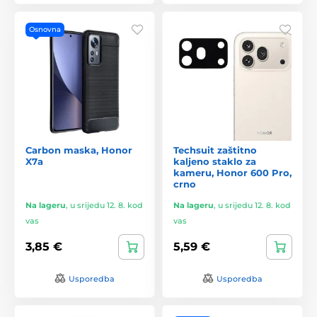
Osnovna
Carbon maska, Honor
Techsuit zaštitno
X7a
kaljeno staklo za
kameru, Honor 600 Pro,
crno
Na lageru
,
u srijedu 12. 8. kod
Na lageru
,
u srijedu 12. 8. kod
vas
vas
3,85 €
5,59 €
Usporedba
Usporedba