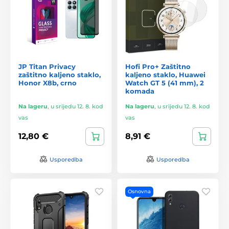
JP Titan Privacy
Hofi Pro+ Zaštitno
zaštitno kaljeno staklo,
kaljeno staklo, Huawei
Honor X8b, crno
Watch GT 5 (41 mm), 2
komada
Na lageru
,
u srijedu 12. 8. kod
Na lageru
,
u srijedu 12. 8. kod
vas
vas
12,80 €
8,91 €
Usporedba
Usporedba
Osnovna