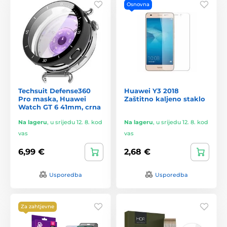
Osnovna
Techsuit Defense360
Huawei Y3 2018
Pro maska, Huawei
Zaštitno kaljeno staklo
Watch GT 6 41mm, crna
Na lageru
,
u srijedu 12. 8. kod
Na lageru
,
u srijedu 12. 8. kod
vas
vas
6,99 €
2,68 €
Usporedba
Usporedba
Za zahtjevne