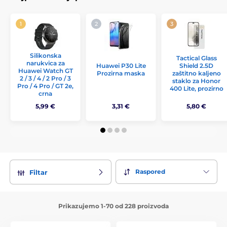
Silikonska
Tactical Glass
narukvica za
Huawei P30 Lite
Shield 2.5D
Huawei Watch GT
Prozirna maska
zaštitno kaljeno
2 / 3 / 4 / 2 Pro / 3
staklo za Honor
Pro / 4 Pro / GT 2e,
400 Lite, prozirno
crna
5,99 €
3,31 €
5,80 €
Raspored
Filtar
Prikazujemo 1-70 od 228 proizvoda