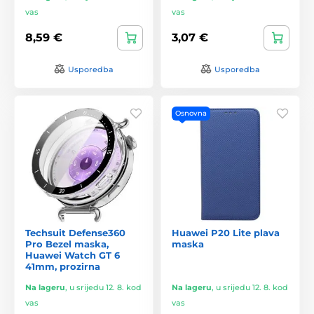
vas
vas
8,59 €
3,07 €
Usporedba
Usporedba
Osnovna
Techsuit Defense360
Huawei P20 Lite plava
Pro Bezel maska,
maska
Huawei Watch GT 6
41mm, prozirna
Na lageru
,
u srijedu 12. 8. kod
Na lageru
,
u srijedu 12. 8. kod
vas
vas