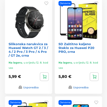
Osnovna
Silikonska narukvica za
5D Zaštitno kaljeno
Huawei Watch GT 2 / 3 /
Staklo za Huawei P20
4 / 2 Pro / 3 Pro / 4 Pro
PRO, crna
/ GT 2e, crna
Na lageru
,
u srijedu 12. 8. kod
Na lageru
,
u srijedu 12. 8. kod
vas
vas
5,99 €
5,80 €
Usporedba
Usporedba
Osnovna
Osnovna