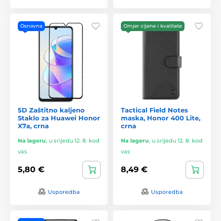
Osnovna
Omjer cijene i kvalitete
5D Zaštitno kaljeno
Tactical Field Notes
Staklo za Huawei Honor
maska, Honor 400 Lite,
X7a, crna
crna
Na lageru
,
u srijedu 12. 8. kod
Na lageru
,
u srijedu 12. 8. kod
vas
vas
5,80 €
8,49 €
Usporedba
Usporedba