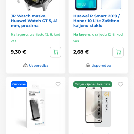
JP Watch maska,
Huawei P Smart 2019 /
Huawei Watch GT 5, 41
Honor 10 Lite Zaštitno
mm, prozirna
kaljeno staklo
Na lageru
,
u srijedu 12. 8. kod
Na lageru
,
u srijedu 12. 8. kod
vas
vas
9,30 €
2,68 €
Usporedba
Usporedba
Osnovna
Omjer cijene i kvalitete