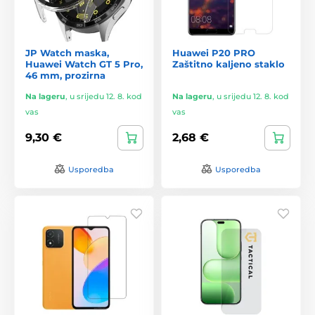
JP Watch maska,
Huawei P20 PRO
Huawei Watch GT 5 Pro,
Zaštitno kaljeno staklo
46 mm, prozirna
Na lageru
,
u srijedu 12. 8. kod
Na lageru
,
u srijedu 12. 8. kod
vas
vas
9,30 €
2,68 €
Usporedba
Usporedba