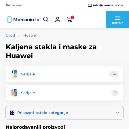
info@momanio.hr
Pišite nam
0
Izbornik
Uvod
Huawei
Kaljena stakla i maske za
Huawei
Serija P
34
Serija Y
7
Prikazati ostale kategorije
Najprodavaniji proizvodi