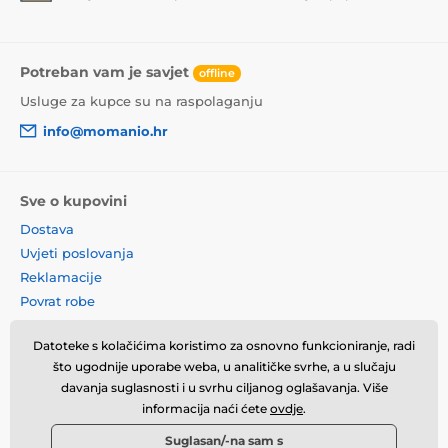
Potreban vam je savjet
offline
Usluge za kupce su na raspolaganju
info@momanio.hr
Sve o kupovini
Dostava
Uvjeti poslovanja
Reklamacije
Povrat robe
Zamjena robe
Datoteke s kolačićima koristimo za osnovno funkcioniranje, radi
Načela o korištenju kolačića
što ugodnije uporabe weba, u analitičke svrhe, a u slučaju
Kontaktne informacije
davanja suglasnosti i u svrhu ciljanog oglašavanja. Više
Informacije o obradi osobnih
informacija naći ćete
ovdje
.
podataka
Suglasan/-na sam s