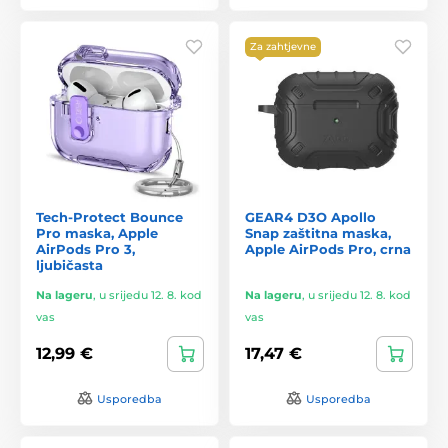
Za zahtjevne
Tech-Protect Bounce
GEAR4 D3O Apollo
Pro maska, Apple
Snap zaštitna maska,
AirPods Pro 3,
Apple AirPods Pro, crna
ljubičasta
Na lageru
,
u srijedu 12. 8. kod
Na lageru
,
u srijedu 12. 8. kod
vas
vas
12,99 €
17,47 €
Usporedba
Usporedba