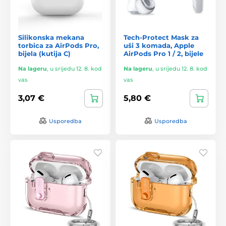
Silikonska mekana
Tech-Protect Mask za
torbica za AirPods Pro,
uši 3 komada, Apple
bijela (kutija C)
AirPods Pro 1 / 2, bijele
Na lageru
,
u srijedu 12. 8. kod
Na lageru
,
u srijedu 12. 8. kod
vas
vas
3,07 €
5,80 €
Usporedba
Usporedba