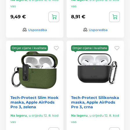
vas
vas
9,49 €
8,91 €
Usporedba
Usporedba
Omjer cijene i kvalitete
Omjer cijene i kvalitete
Tech-Protect Slim Hook
Tech-Protect Silikonska
maska, Apple AirPods
maska, Apple AirPods
Pro 3, zelena
Pro 3, crna
Na lageru
,
u srijedu 12. 8. kod
Na lageru
,
u srijedu 12. 8. kod
vas
vas