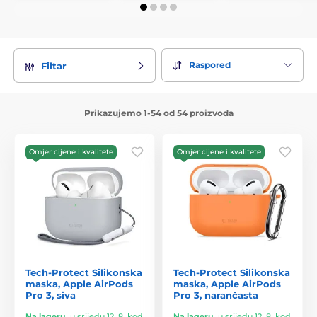
Raspored
Filtar
Prikazujemo 1-54 od 54 proizvoda
Omjer cijene i kvalitete
Omjer cijene i kvalitete
Tech-Protect Silikonska
Tech-Protect Silikonska
maska, Apple AirPods
maska, Apple AirPods
Pro 3, siva
Pro 3, narančasta
Na lageru
,
u srijedu 12. 8. kod
Na lageru
,
u srijedu 12. 8. kod