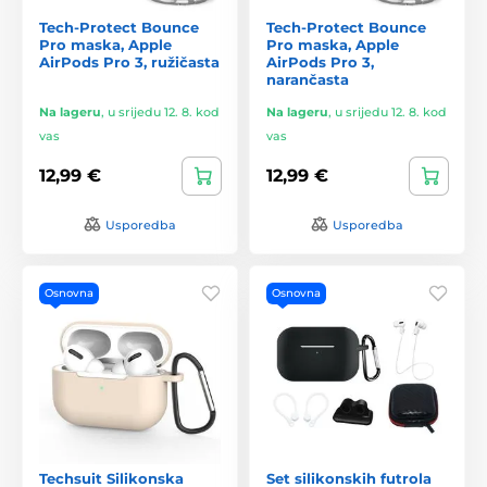
Tech-Protect Bounce
Tech-Protect Bounce
Pro maska, Apple
Pro maska, Apple
AirPods Pro 3, ružičasta
AirPods Pro 3,
narančasta
Na lageru
,
u srijedu 12. 8. kod
Na lageru
,
u srijedu 12. 8. kod
vas
vas
12,99 €
12,99 €
Usporedba
Usporedba
Osnovna
Osnovna
Techsuit Silikonska
Set silikonskih futrola