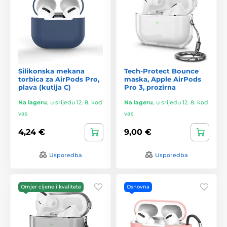
Silikonska mekana
Tech-Protect Bounce
torbica za AirPods Pro,
maska, Apple AirPods
plava (kutija C)
Pro 3, prozirna
Na lageru
,
u srijedu 12. 8. kod
Na lageru
,
u srijedu 12. 8. kod
vas
vas
4,24 €
9,00 €
Usporedba
Usporedba
Omjer cijene i kvalitete
Osnovna