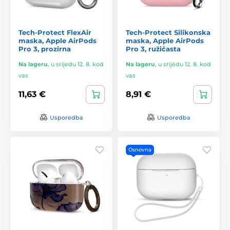
Tech-Protect FlexAir
Tech-Protect Silikonska
maska, Apple AirPods
maska, Apple AirPods
Pro 3, prozirna
Pro 3, ružičasta
Na lageru
,
u srijedu 12. 8. kod
Na lageru
,
u srijedu 12. 8. kod
vas
vas
11,63 €
8,91 €
Usporedba
Usporedba
Osnovna