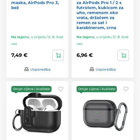
maska, AirPods Pro 3,
za AirPods Pro 1 / 2 s
bež
futrolom, kukicom za
uho, remenom oko
vrata, držačem za
remen za sat i
karabinerom, crna
Na lageru
,
u srijedu 12. 8. kod
Na lageru
,
u srijedu 12. 8. kod
vas
vas
7,49 €
6,96 €
Usporedba
Usporedba
Omjer cijene i kvalitete
Omjer cijene i kvalitete