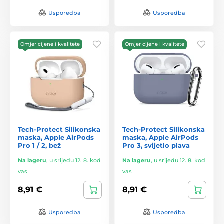
Usporedba
Usporedba
Omjer cijene i kvalitete
Omjer cijene i kvalitete
Tech-Protect Silikonska
Tech-Protect Silikonska
maska, Apple AirPods
maska, Apple AirPods
Pro 1 / 2, bež
Pro 3, svijetlo plava
Na lageru
,
u srijedu 12. 8. kod
Na lageru
,
u srijedu 12. 8. kod
vas
vas
8,91 €
8,91 €
Usporedba
Usporedba