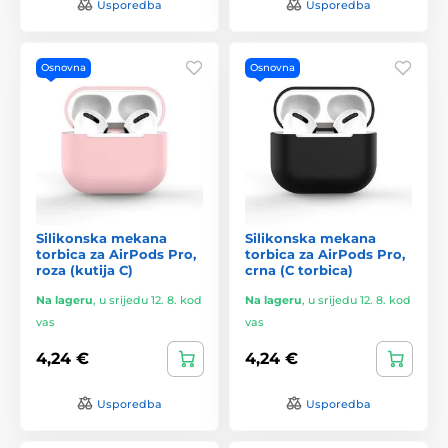
Usporedba
Usporedba
Osnovna
Osnovna
Silikonska mekana
Silikonska mekana
torbica za AirPods Pro,
torbica za AirPods Pro,
roza (kutija C)
crna (C torbica)
Na lageru
,
u srijedu 12. 8. kod
Na lageru
,
u srijedu 12. 8. kod
vas
vas
4,24 €
4,24 €
Usporedba
Usporedba