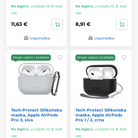
Na lageru
,
u srijedu 12. 8. kod
Na lageru
,
u srijedu 12. 8. kod
vas
vas
11,63 €
8,91 €
Usporedba
Usporedba
Omjer cijene i kvalitete
Omjer cijene i kvalitete
Tech-Protect Silikonska
Tech-Protect Silikonska
maska, Apple AirPods
maska, Apple AirPods
Pro 3, siva
Pro 1 / 2, crna
Na lageru
,
u srijedu 12. 8. kod
Na lageru
,
u srijedu 12. 8. kod
vas
vas