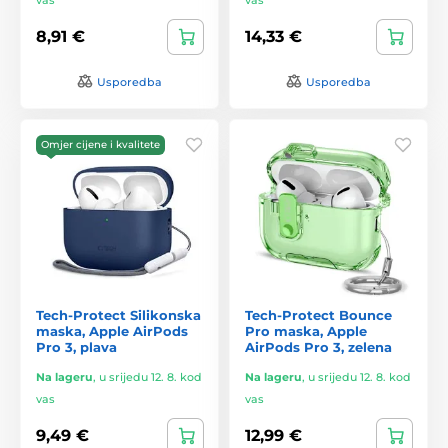
8,91 €
14,33 €
Usporedba
Usporedba
Omjer cijene i kvalitete
Tech-Protect Silikonska
Tech-Protect Bounce
maska, Apple AirPods
Pro maska, Apple
Pro 3, plava
AirPods Pro 3, zelena
Na lageru
,
u srijedu 12. 8. kod
Na lageru
,
u srijedu 12. 8. kod
vas
vas
9,49 €
12,99 €