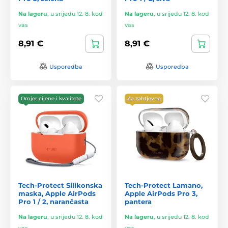
Na lageru
,
u srijedu 12. 8. kod
Na lageru
,
u srijedu 12. 8. kod
vas
vas
8,91 €
8,91 €
Usporedba
Usporedba
Omjer cijene i kvalitete
Za zahtjevne
Tech-Protect Silikonska
Tech-Protect Lamano,
maska, Apple AirPods
Apple AirPods Pro 3,
Pro 1 / 2, narančasta
pantera
Na lageru
,
u srijedu 12. 8. kod
Na lageru
,
u srijedu 12. 8. kod
vas
vas