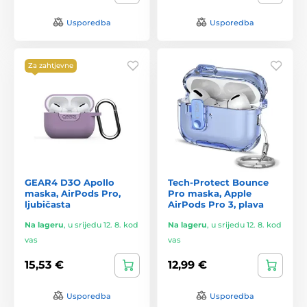
Usporedba
Usporedba
Za zahtjevne
GEAR4 D3O Apollo
Tech-Protect Bounce
maska, AirPods Pro,
Pro maska, Apple
ljubičasta
AirPods Pro 3, plava
Na lageru
,
u srijedu 12. 8. kod
Na lageru
,
u srijedu 12. 8. kod
vas
vas
15,53 €
12,99 €
Usporedba
Usporedba