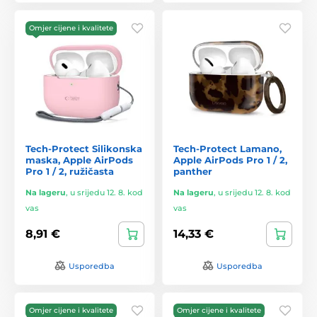
Omjer cijene i kvalitete
Tech-Protect Silikonska
Tech-Protect Lamano,
maska, Apple AirPods
Apple AirPods Pro 1 / 2,
Pro 1 / 2, ružičasta
panther
Na lageru
,
u srijedu 12. 8. kod
Na lageru
,
u srijedu 12. 8. kod
vas
vas
8,91 €
14,33 €
Usporedba
Usporedba
Omjer cijene i kvalitete
Omjer cijene i kvalitete