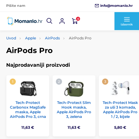
info@momanio.hr
Pišite nam
0
Izbornik
Uvod
Apple
AirPods
AirPods Pro
AirPods Pro
Najprodavaniji proizvodi
Tech-Protect
Tech-Protect Slim
Tech-Protect Mask
Carbonox MagSafe
Hook maska,
za uši 3 komada,
maska, Apple
Apple AirPods Pro
Apple AirPods Pro
AirPods Pro 3, crna
3, zelena
1 / 2, bijele
11,63 €
11,63 €
5,80 €