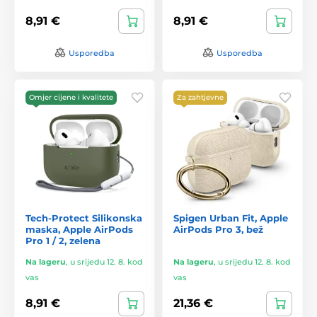
8,91 €
8,91 €
Usporedba
Usporedba
Omjer cijene i kvalitete
Za zahtjevne
Tech-Protect Silikonska
Spigen Urban Fit, Apple
maska, Apple AirPods
AirPods Pro 3, bež
Pro 1 / 2, zelena
Na lageru
,
u srijedu 12. 8. kod
Na lageru
,
u srijedu 12. 8. kod
vas
vas
8,91 €
21,36 €