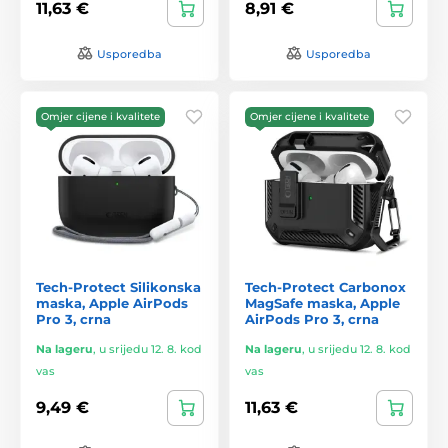
11,63 €
8,91 €
Usporedba
Usporedba
Omjer cijene i kvalitete
Omjer cijene i kvalitete
Tech-Protect Silikonska
Tech-Protect Carbonox
maska, Apple AirPods
MagSafe maska, Apple
Pro 3, crna
AirPods Pro 3, crna
Na lageru
,
u srijedu 12. 8. kod
Na lageru
,
u srijedu 12. 8. kod
vas
vas
9,49 €
11,63 €