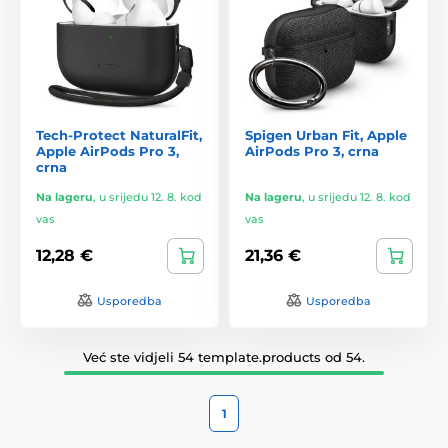
Tech-Protect NaturalFit,
Spigen Urban Fit, Apple
Apple AirPods Pro 3,
AirPods Pro 3, crna
crna
Na lageru
,
u srijedu 12. 8. kod
Na lageru
,
u srijedu 12. 8. kod
vas
vas
12,28 €
21,36 €
Usporedba
Usporedba
Već ste vidjeli 54 template.products od 54.
1