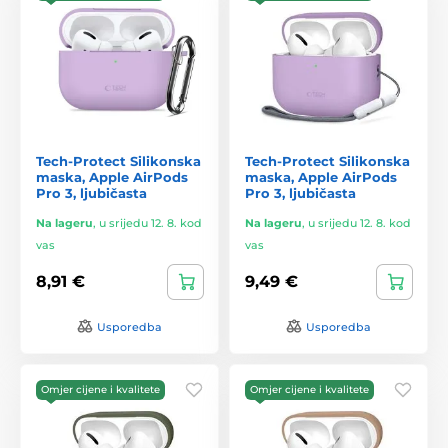
Tech-Protect Silikonska
Tech-Protect Silikonska
maska, Apple AirPods
maska, Apple AirPods
Pro 3, ljubičasta
Pro 3, ljubičasta
Na lageru
,
u srijedu 12. 8. kod
Na lageru
,
u srijedu 12. 8. kod
vas
vas
8,91 €
9,49 €
Usporedba
Usporedba
Omjer cijene i kvalitete
Omjer cijene i kvalitete