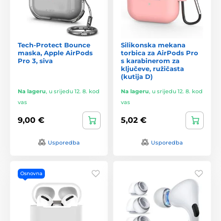
Tech-Protect Bounce
Silikonska mekana
maska, Apple AirPods
torbica za AirPods Pro
Pro 3, siva
s karabinerom za
ključeve, ružičasta
(kutija D)
Na lageru
,
u srijedu 12. 8. kod
Na lageru
,
u srijedu 12. 8. kod
vas
vas
9,00 €
5,02 €
Usporedba
Usporedba
Osnovna