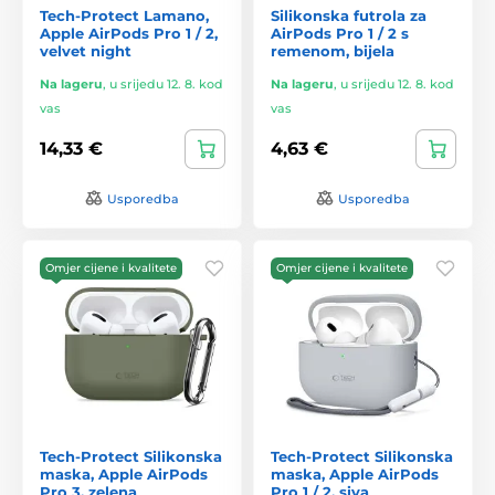
Tech-Protect Lamano,
Silikonska futrola za
Apple AirPods Pro 1 / 2,
AirPods Pro 1 / 2 s
velvet night
remenom, bijela
Na lageru
,
u srijedu 12. 8. kod
Na lageru
,
u srijedu 12. 8. kod
vas
vas
14,33 €
4,63 €
Usporedba
Usporedba
Omjer cijene i kvalitete
Omjer cijene i kvalitete
Tech-Protect Silikonska
Tech-Protect Silikonska
maska, Apple AirPods
maska, Apple AirPods
Pro 3, zelena
Pro 1 / 2, siva