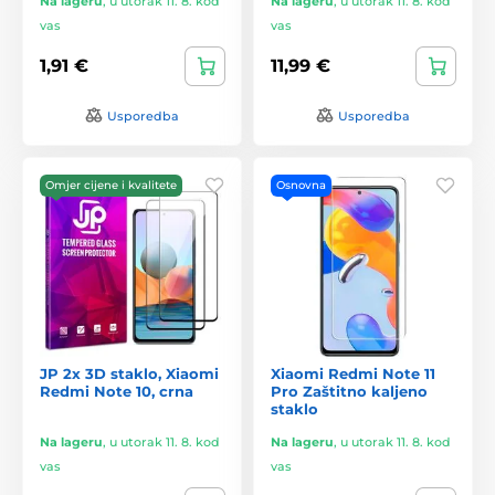
Na lageru
,
u utorak 11. 8. kod
Na lageru
,
u utorak 11. 8. kod
vas
vas
1,91 €
11,99 €
Usporedba
Usporedba
Omjer cijene i kvalitete
Osnovna
JP 2x 3D staklo, Xiaomi
Xiaomi Redmi Note 11
Redmi Note 10, crna
Pro Zaštitno kaljeno
staklo
Na lageru
,
u utorak 11. 8. kod
Na lageru
,
u utorak 11. 8. kod
vas
vas