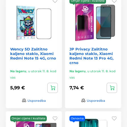
Omjer cijene i kvalitete
Wency 5D Zaštitno
JP Privacy Zaštitno
kaljeno staklo, Xiaomi
kaljeno staklo, Xiaomi
Redmi Note 15 4G, crno
Redmi Note 13 Pro 4G,
crno
Na lageru
,
u utorak 11. 8. kod
Na lageru
,
u utorak 11. 8. kod
vas
vas
5,99 €
7,74 €
Usporedba
Usporedba
Omjer cijene i kvalitete
Osnovna