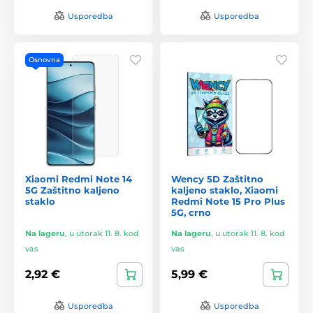
Usporedba
Usporedba
Osnovna
Xiaomi Redmi Note 14
Wency 5D Zaštitno
5G Zaštitno kaljeno
kaljeno staklo, Xiaomi
staklo
Redmi Note 15 Pro Plus
5G, crno
Na lageru
,
u utorak 11. 8. kod
Na lageru
,
u utorak 11. 8. kod
vas
vas
2,92 €
5,99 €
Usporedba
Usporedba