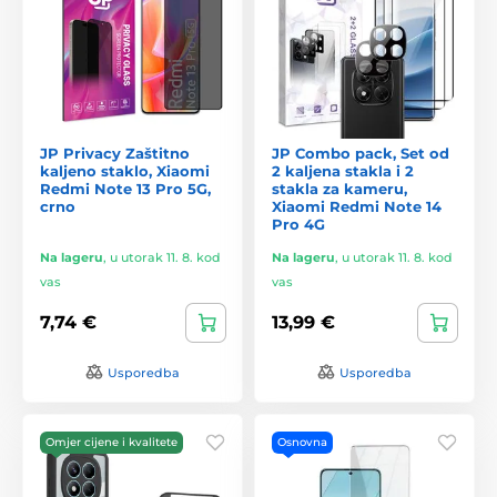
JP Privacy Zaštitno
JP Combo pack, Set od
kaljeno staklo, Xiaomi
2 kaljena stakla i 2
Redmi Note 13 Pro 5G,
stakla za kameru,
crno
Xiaomi Redmi Note 14
Pro 4G
Na lageru
,
u utorak 11. 8. kod
Na lageru
,
u utorak 11. 8. kod
vas
vas
7,74 €
13,99 €
Usporedba
Usporedba
Omjer cijene i kvalitete
Osnovna