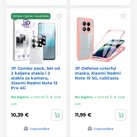
Omjer cijene i kvalitete
JP Combo pack, Set od
JP Defense colorful
2 kaljena stakla i 2
maska, Xiaomi Redmi
stakla za kameru,
Note 15 5G, ružičasta
Xiaomi Redmi Note 13
Pro 4G
Na lageru
,
u utorak 11. 8. kod
Na lageru
,
u utorak 11. 8. kod
vas
vas
10,39 €
11,99 €
Usporedba
Usporedba