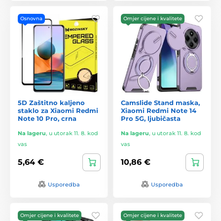
Osnovna
Omjer cijene i kvalitete
5D Zaštitno kaljeno
Camslide Stand maska,
staklo za Xiaomi Redmi
Xiaomi Redmi Note 14
Note 10 Pro, crna
Pro 5G, ljubičasta
Na lageru
,
u utorak 11. 8. kod
Na lageru
,
u utorak 11. 8. kod
vas
vas
5,64 €
10,86 €
Usporedba
Usporedba
Omjer cijene i kvalitete
Omjer cijene i kvalitete