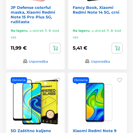
JP Defense colorful
Fancy Book, Xiaomi
maska, Xiaomi Redmi
Redmi Note 14 5G, crni
Note 15 Pro Plus 5G,
ružičasta
Na lageru
,
u utorak 11. 8. kod
Na lageru
,
u utorak 11. 8. kod
vas
vas
11,99 €
5,41 €
Usporedba
Usporedba
Osnovna
Osnovna
5D Zaštitno kaljeno
Xiaomi Redmi Note 9