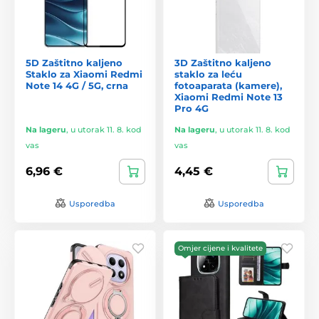
5D Zaštitno kaljeno
3D Zaštitno kaljeno
Staklo za Xiaomi Redmi
staklo za leću
Note 14 4G / 5G, crna
fotoaparata (kamere),
Xiaomi Redmi Note 13
Pro 4G
Na lageru
,
u utorak 11. 8. kod
Na lageru
,
u utorak 11. 8. kod
vas
vas
6,96 €
4,45 €
Usporedba
Usporedba
Omjer cijene i kvalitete