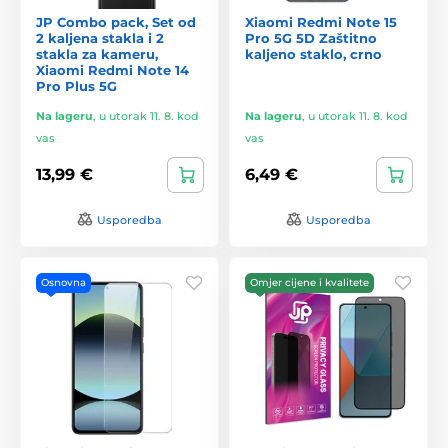
JP Combo pack, Set od
Xiaomi Redmi Note 15
2 kaljena stakla i 2
Pro 5G 5D Zaštitno
stakla za kameru,
kaljeno staklo, crno
Xiaomi Redmi Note 14
Pro Plus 5G
Na lageru
,
u utorak 11. 8. kod
Na lageru
,
u utorak 11. 8. kod
vas
vas
13,99 €
6,49 €
Usporedba
Usporedba
Osnovna
Omjer cijene i kvalitete