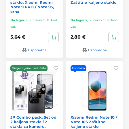
staklo, Xiaomi Redmi
Zaštitno kaljeno staklo
Note 9 PRO / Note 9S,
crna
Na lageru
,
u utorak 11. 8. kod
Na lageru
,
u utorak 11. 8. kod
vas
vas
5,64 €
2,80 €
Usporedba
Usporedba
Omjer cijene i kvalitete
Osnovna
JP Combo pack, Set od
Xiaomi Redmi Note 10 /
2 kaljena stakla i 2
Note 10S Zaštitno
stakla za kameru,
kaljeno staklo