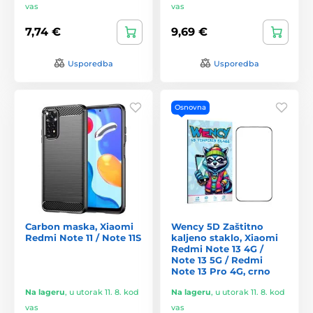
vas
vas
7,74 €
9,69 €
Usporedba
Usporedba
Osnovna
Carbon maska, Xiaomi
Wency 5D Zaštitno
Redmi Note 11 / Note 11S
kaljeno staklo, Xiaomi
Redmi Note 13 4G /
Note 13 5G / Redmi
Note 13 Pro 4G, crno
Na lageru
,
u utorak 11. 8. kod
Na lageru
,
u utorak 11. 8. kod
vas
vas