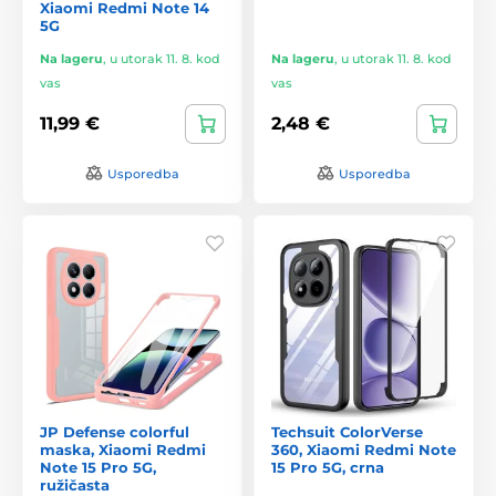
Xiaomi Redmi Note 14
5G
Na lageru
,
u utorak 11. 8. kod
Na lageru
,
u utorak 11. 8. kod
vas
vas
11,99 €
2,48 €
Usporedba
Usporedba
JP Defense colorful
Techsuit ColorVerse
maska, Xiaomi Redmi
360, Xiaomi Redmi Note
Note 15 Pro 5G,
15 Pro 5G, crna
ružičasta