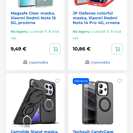
Magsafe Clear maska,
JP Defense colorful
Xiaomi Redmi Note 15
maska, Xiaomi Redmi
5G, prozirna
Note 14 Pro 4G, crvena
Na lageru
,
u utorak 11. 8. kod
Na lageru
,
u utorak 11. 8. kod
vas
vas
9,49 €
10,86 €
Usporedba
Usporedba
Osnovna
Camslide Stand maska,
Techsuit CandyCase