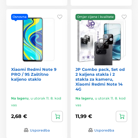
Osnovna
Omjer cijene i kvalitete
Xiaomi Redmi Note 9
JP Combo pack, Set od
PRO / 9S Zaštitno
2 kaljena stakla i 2
kaljeno staklo
stakla za kameru,
Xiaomi Redmi Note 14
4G
Na lageru
,
u utorak 11. 8. kod
Na lageru
,
u utorak 11. 8. kod
vas
vas
2,68 €
11,99 €
Usporedba
Usporedba