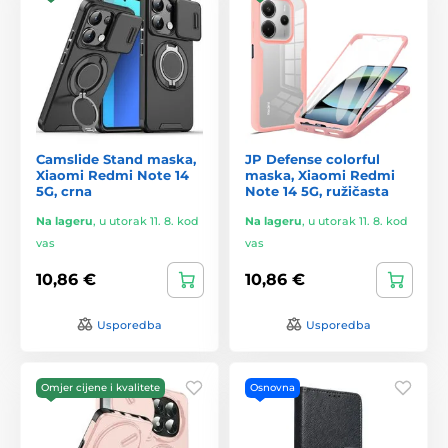
Camslide Stand maska,
JP Defense colorful
Xiaomi Redmi Note 14
maska, Xiaomi Redmi
5G, crna
Note 14 5G, ružičasta
Na lageru
,
u utorak 11. 8. kod
Na lageru
,
u utorak 11. 8. kod
vas
vas
10,86 €
10,86 €
Usporedba
Usporedba
Omjer cijene i kvalitete
Osnovna