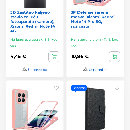
3D Zaštitno kaljeno
JP Defense šarena
staklo za leću
maska, Xiaomi Redmi
fotoaparata (kamere),
Note 14 Pro 5G,
Xiaomi Redmi Note 14
ružičasta
4G
Na lageru
,
u utorak 11. 8. kod
Na lageru
,
u utorak 11. 8. kod
vas
vas
4,45 €
10,86 €
Usporedba
Usporedba
Osnovna