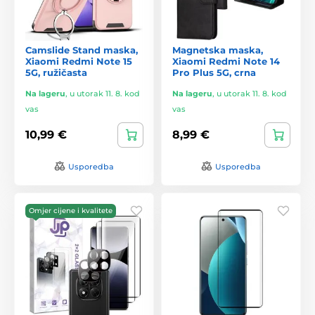
Camslide Stand maska,
Magnetska maska,
Xiaomi Redmi Note 15
Xiaomi Redmi Note 14
5G, ružičasta
Pro Plus 5G, crna
Na lageru
,
u utorak 11. 8. kod
Na lageru
,
u utorak 11. 8. kod
vas
vas
10,99 €
8,99 €
Usporedba
Usporedba
Omjer cijene i kvalitete