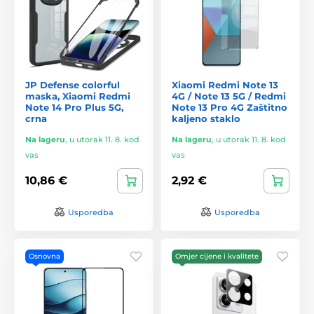
JP Defense colorful
Xiaomi Redmi Note 13
maska, Xiaomi Redmi
4G / Note 13 5G / Redmi
Note 14 Pro Plus 5G,
Note 13 Pro 4G Zaštitno
crna
kaljeno staklo
Na lageru
,
u utorak 11. 8. kod
Na lageru
,
u utorak 11. 8. kod
vas
vas
10,86 €
2,92 €
Usporedba
Usporedba
Osnovna
Omjer cijene i kvalitete