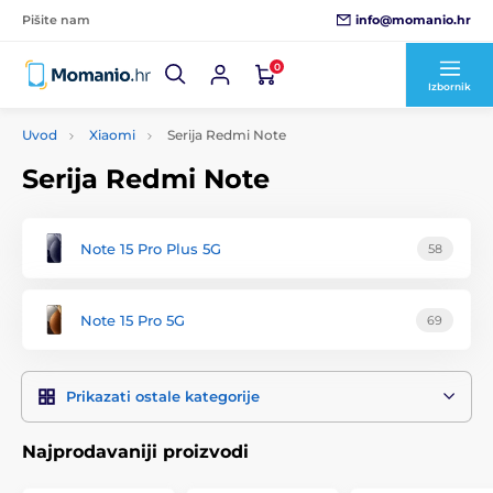
info@momanio.hr
Pišite nam
0
Izbornik
Uvod
Xiaomi
Serija Redmi Note
Serija Redmi Note
Note 15 Pro Plus 5G
58
Note 15 Pro 5G
69
Prikazati ostale kategorije
Najprodavaniji proizvodi