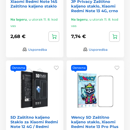
Xiaomi Redmi Note 14S
JP Privacy Zaštitno
Zaštitno kaljeno staklo
kaljeno staklo, Xiaomi
Redmi Note 13 4G, crno
Na lageru
,
u utorak 11. 8. kod
Na lageru
,
u utorak 11. 8. kod
vas
vas
2,68 €
7,74 €
Usporedba
Usporedba
Osnovna
Osnovna
5D Zaštitno kaljeno
Wency 5D Zaštitno
Staklo za Xiaomi Redmi
kaljeno staklo, Xiaomi
Note 12 4G / Redmi
Redmi Note 13 Pro Plus