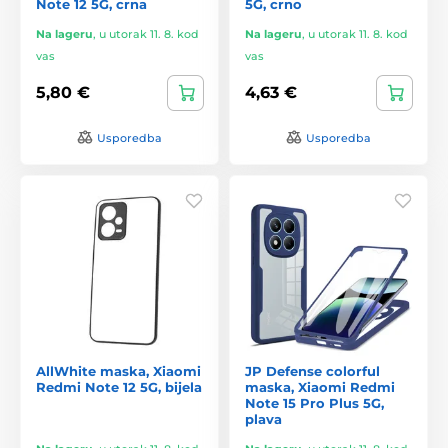
Note 12 5G, crna
5G, crno
Na lageru
,
u utorak 11. 8. kod
Na lageru
,
u utorak 11. 8. kod
vas
vas
5,80 €
4,63 €
Usporedba
Usporedba
AllWhite maska, Xiaomi
JP Defense colorful
Redmi Note 12 5G, bijela
maska, Xiaomi Redmi
Note 15 Pro Plus 5G,
plava