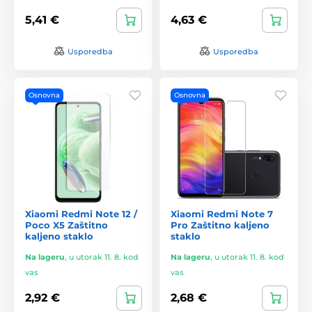
5,41 €
4,63 €
Usporedba
Usporedba
Osnovna
Osnovna
Xiaomi Redmi Note 12 /
Xiaomi Redmi Note 7
Poco X5 Zaštitno
Pro Zaštitno kaljeno
kaljeno staklo
staklo
Na lageru
,
u utorak 11. 8. kod
Na lageru
,
u utorak 11. 8. kod
vas
vas
2,92 €
2,68 €