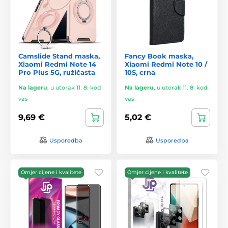
Camslide Stand maska,
Fancy Book maska,
Xiaomi Redmi Note 14
Xiaomi Redmi Note 10 /
Pro Plus 5G, ružičasta
10S, crna
Na lageru
,
u utorak 11. 8. kod
Na lageru
,
u utorak 11. 8. kod
vas
vas
9,69 €
5,02 €
Usporedba
Usporedba
Omjer cijene i kvalitete
Omjer cijene i kvalitete