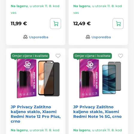
Na lageru
,
u utorak 11. 8. kod
Na lageru
,
u utorak 11. 8. kod
vas
vas
11,99 €
12,49 €
Usporedba
Usporedba
Omjer cijene i kvalitete
Omjer cijene i kvalitete
JP Privacy Zaštitno
JP Privacy Zaštitno
kaljeno staklo, Xiaomi
kaljeno staklo, Xiaomi
Redmi Note 12 Pro Plus,
Redmi Note 14 5G, crno
crno
Na lageru
,
u utorak 11. 8. kod
Na lageru
,
u utorak 11. 8. kod