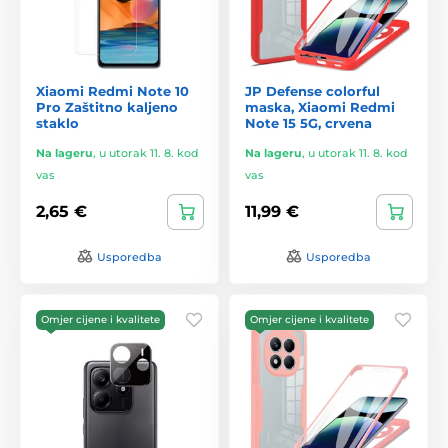
Xiaomi Redmi Note 10
JP Defense colorful
Pro Zaštitno kaljeno
maska, Xiaomi Redmi
staklo
Note 15 5G, crvena
Na lageru
,
u utorak 11. 8. kod
Na lageru
,
u utorak 11. 8. kod
vas
vas
2,65 €
11,99 €
Usporedba
Usporedba
Omjer cijene i kvalitete
Omjer cijene i kvalitete