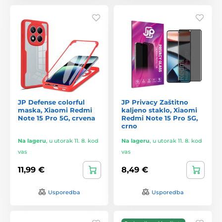
JP Defense colorful
JP Privacy Zaštitno
maska, Xiaomi Redmi
kaljeno staklo, Xiaomi
Note 15 Pro 5G, crvena
Redmi Note 15 Pro 5G,
crno
Na lageru
,
u utorak 11. 8. kod
Na lageru
,
u utorak 11. 8. kod
vas
vas
11,99 €
8,49 €
Usporedba
Usporedba