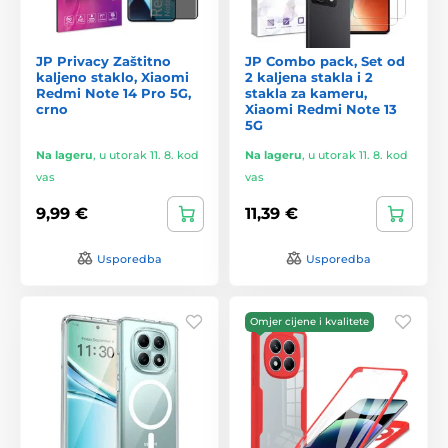
JP Privacy Zaštitno
JP Combo pack, Set od
kaljeno staklo, Xiaomi
2 kaljena stakla i 2
Redmi Note 14 Pro 5G,
stakla za kameru,
crno
Xiaomi Redmi Note 13
5G
Na lageru
,
u utorak 11. 8. kod
Na lageru
,
u utorak 11. 8. kod
vas
vas
9,99 €
11,39 €
Usporedba
Usporedba
Omjer cijene i kvalitete