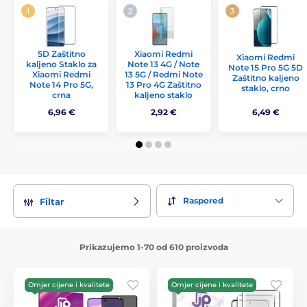
5D Zaštitno
Xiaomi Redmi
Xiaomi Redmi
kaljeno Staklo za
Note 13 4G / Note
Note 15 Pro 5G 5D
Xiaomi Redmi
13 5G / Redmi Note
Zaštitno kaljeno
Note 14 Pro 5G,
13 Pro 4G Zaštitno
staklo, crno
crna
kaljeno staklo
6,96 €
2,92 €
6,49 €
Raspored
Filtar
Prikazujemo 1-70 od 610 proizvoda
Omjer cijene i kvalitete
Omjer cijene i kvalitete