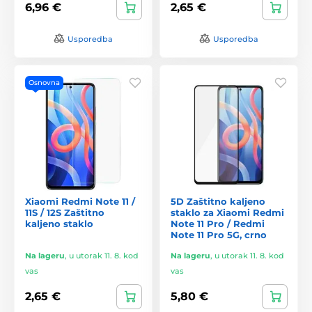
6,96 €
2,65 €
Usporedba
Usporedba
Osnovna
Xiaomi Redmi Note 11 /
5D Zaštitno kaljeno
11S / 12S Zaštitno
staklo za Xiaomi Redmi
kaljeno staklo
Note 11 Pro / Redmi
Note 11 Pro 5G, crno
Na lageru
,
u utorak 11. 8. kod
Na lageru
,
u utorak 11. 8. kod
vas
vas
2,65 €
5,80 €