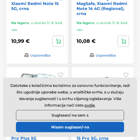
Xiaomi Redmi Note 15
MagSafe, Xiaomi Redmi
5G, crna
Note 14 4G (Regional),
crna
Na lageru
,
u utorak 11. 8. kod
Na lageru
,
u utorak 11. 8. kod
vas
vas
10,99 €
10,08 €
Usporedba
Usporedba
Datoteke s kolačićima koristimo za osnovno funkcioniranje, radi
što ugodnije uporabe weba, u analitičke svrhe, a u slučaju
davanja suglasnosti i u svrhu ciljanog oglašavanja. Više
informacija naći ćete
ovdje
.
Suglasan/-na sam s
Nisam suglasan/-na
JP Prozirna maska,
Tech-Protect CamShield
Xiaomi Redmi Note 15
Pro Xiaomi Redmi Note
Pro Plus 5G
15 Pro 5G, crna