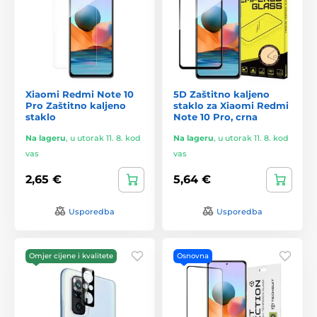
Xiaomi Redmi Note 10
5D Zaštitno kaljeno
Pro Zaštitno kaljeno
staklo za Xiaomi Redmi
staklo
Note 10 Pro, crna
Na lageru
,
u utorak 11. 8. kod
Na lageru
,
u utorak 11. 8. kod
vas
vas
2,65 €
5,64 €
Usporedba
Usporedba
Omjer cijene i kvalitete
Osnovna