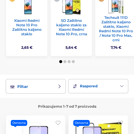
Techsuit 111D
Xiaomi Redmi
5D Zaštitno
Zaštitno kaljeno
Note 10 Pro
kaljeno staklo za
staklo, Xiaomi
Zaštitno kaljeno
Xiaomi Redmi
Redmi Note 10 Pro
staklo
Note 10 Pro, crna
/ Note 10 Pro Max,
crni
2,65 €
5,64 €
7,74 €
Raspored
Filtar
Prikazujemo 1-7 od 7 proizvoda
Osnovna
Osnovna