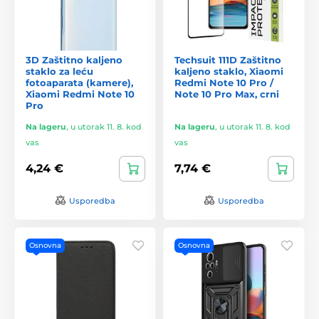
3D Zaštitno kaljeno
Techsuit 111D Zaštitno
staklo za leću
kaljeno staklo, Xiaomi
fotoaparata (kamere),
Redmi Note 10 Pro /
Xiaomi Redmi Note 10
Note 10 Pro Max, crni
Pro
Na lageru
,
u utorak 11. 8. kod
Na lageru
,
u utorak 11. 8. kod
vas
vas
4,24 €
7,74 €
Usporedba
Usporedba
Osnovna
Osnovna