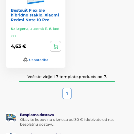
Bestsuit Flexible
hibridno staklo, Xiaomi
Redmi Note 10 Pro
Na lageru
,
u utorak 11. 8. kod
vas
4,63 €
Usporedba
Već ste vidjeli 7 template.products od 7.
1
Besplatna dostava
Obavite kupovinu u iznosu od 30 € i dobivate od nas
besplatnu dostavu.