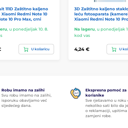
it 111D Zaštitno kaljeno
3D Zaštitno kaljeno stakl
, Xiaomi Redmi Note 10
leću fotoaparata (kamere
Note 10 Pro Max, crni
Xiaomi Redmi Note 10 Pr
geru
,
u ponedjeljak 10. 8.
Na lageru
,
u ponedjeljak 10
s
kod vas
€
4,24 €
U košaricu
U ko
Robu imamo na zalihi
Ekspresna pomoć za
Svu robu imamo na zalihi,
korisnike
isporuku obavljamo već
Sve rješavamo u roku
sljedećeg dana.
nekoliko sati bilo da je
o reklamaciji, upitima 
zamjeni robe.