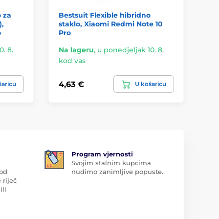
o za
Bestsuit Flexible hibridno
),
staklo, Xiaomi Redmi Note 10
o
Pro
. 8.
Na lageru
,
u ponedjeljak 10. 8.
kod vas
4,63 €
šaricu
U košaricu
Program vjernosti
Svojim stalnim kupcima
 od
nudimo zanimljive popuste.
 riječ
ili