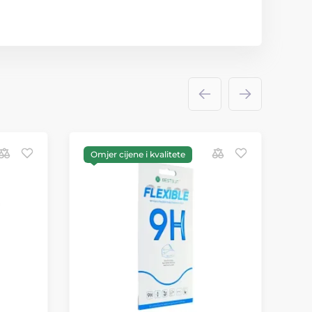
Omjer cijene i kvalitete