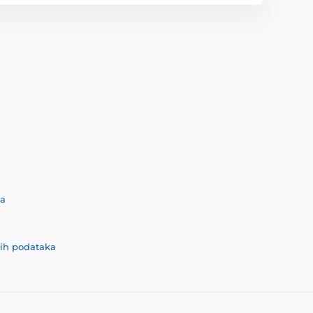
ća
nih podataka