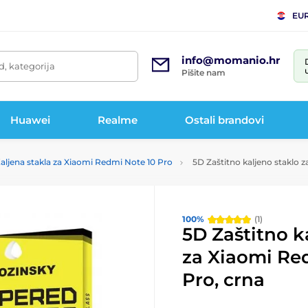
EU
info@momanio.hr
d, kategorija
Pišite nam
Huawei
Realme
Ostali brandovi
aljena stakla za Xiaomi Redmi Note 10 Pro
5D Zaštitno kaljeno staklo 
100%
(1)
5D Zaštitno k
za Xiaomi Re
Pro, crna