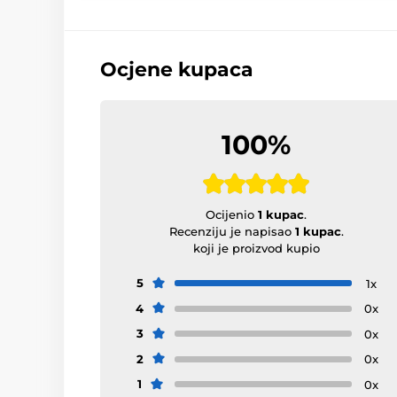
Ocjene kupaca
100%
Ocijenio
1 kupac
.
Recenziju je napisao
1 kupac
.
koji je proizvod kupio
5
1x
4
0x
3
0x
2
0x
1
0x