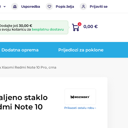
Usporedba
Popis želja
Prijaviti se
R
0
Dodajte još
30,00 €
0,00 €
u svoju košaricu za
besplatnu dostavu
Dodatna oprema
Prijedlozi za poklone
za Xiaomi Redmi Note 10 Pro, crna
aljeno staklo
dmi Note 10
Prikazati ostalu robu ›