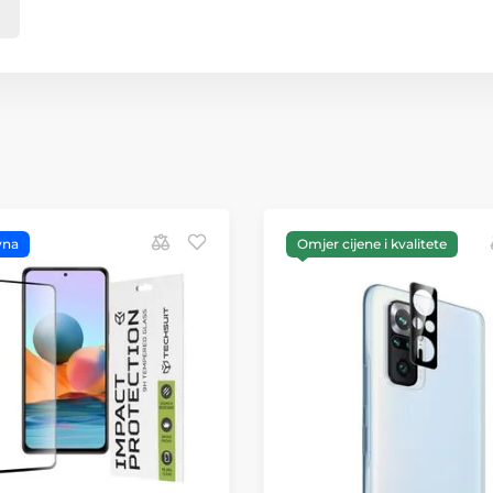
vna
Omjer cijene i kvalitete