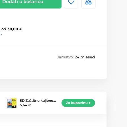
Dodati u košaricu
a
od
30,00 €
 ›
Jamstvo:
24 mjeseci
5D Zaštitno kaljeno…
Za kupovinu
5,64 €