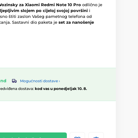
Wozinsky za Xiaomi Redmi Note 10 Pro
odlično je
 ljepljivim slojem po cijeloj svojoj površini
i
vrsno štiti zaslon Vašeg pametnog telefona od
canja. Sastavni dio paketa je
set za nanošenje
and
Mogućnosti dostave ›
redviđena dostava:
kod vas u ponedjeljak 10. 8.