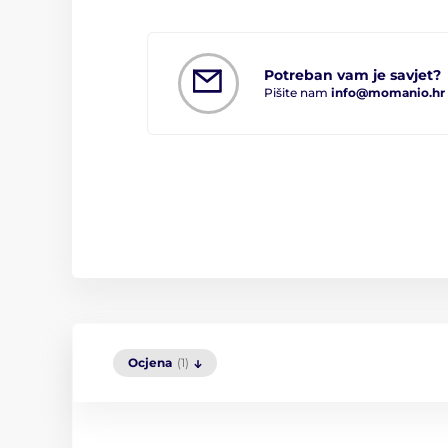
Potreban vam je savjet?
Pišite nam
info@momanio.hr
Ocjena
(1)