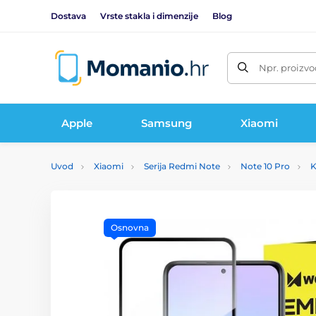
Dostava
Vrste stakla i dimenzije
Blog
Npr. proizvo
Apple
Samsung
Xiaomi
Uvod
Xiaomi
Serija Redmi Note
Note 10 Pro
K
Osnovna