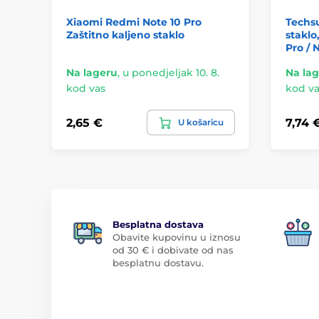
Xiaomi Redmi Note 10 Pro
Techsu
Zaštitno kaljeno staklo
staklo
Pro / 
Na lageru
,
u ponedjeljak 10. 8.
Na la
kod vas
kod va
2,65 €
7,74 
U košaricu
Besplatna dostava
Obavite kupovinu u iznosu
od 30 € i dobivate od nas
besplatnu dostavu.