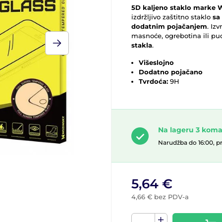
5D kaljeno staklo marke 
izdržljivo zaštitno staklo
sa
dodatnim pojačanjem
. Iz
masnoće, ogrebotina ili pu
stakla
.
Višeslojno
Dodatno pojačano
Tvrdoća:
9H
Na lageru 3 kom
Narudžba do 16:00, p
5,64 €
4,66 € bez PDV-a