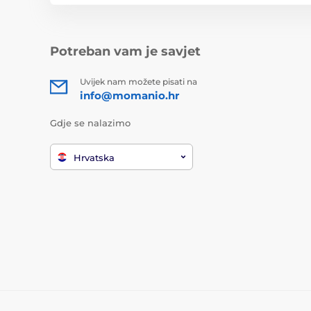
Potreban vam je savjet
Uvijek nam možete pisati na
info@momanio.hr
Gdje se nalazimo
Hrvatska