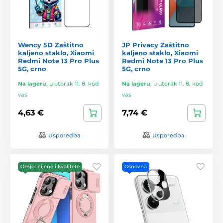
Wency 5D Zaštitno
JP Privacy Zaštitno
kaljeno staklo, Xiaomi
kaljeno staklo, Xiaomi
Redmi Note 13 Pro Plus
Redmi Note 13 Pro Plus
5G, crno
5G, crno
Na lageru
,
u utorak 11. 8. kod
Na lageru
,
u utorak 11. 8. kod
vas
vas
4,63 €
7,74 €
Usporedba
Usporedba
Omjer cijene i kvalitete
Osnovna