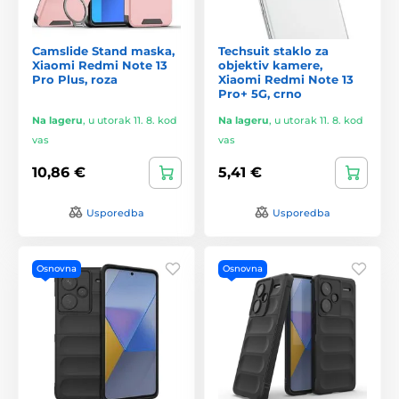
Camslide Stand maska,
Techsuit staklo za
Xiaomi Redmi Note 13
objektiv kamere,
Pro Plus, roza
Xiaomi Redmi Note 13
Pro+ 5G, crno
Na lageru
,
u utorak 11. 8. kod
Na lageru
,
u utorak 11. 8. kod
vas
vas
10,86 €
5,41 €
Usporedba
Usporedba
Osnovna
Osnovna