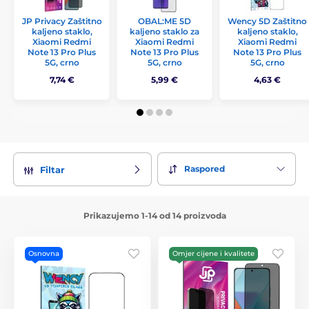
JP Privacy Zaštitno
OBAL:ME 5D
Wency 5D Zaštitno
kaljeno staklo,
kaljeno staklo za
kaljeno staklo,
Xiaomi Redmi
Xiaomi Redmi
Xiaomi Redmi
Note 13 Pro Plus
Note 13 Pro Plus
Note 13 Pro Plus
5G, crno
5G, crno
5G, crno
7,74 €
5,99 €
4,63 €
Raspored
Filtar
Prikazujemo 1-14 od 14 proizvoda
Osnovna
Omjer cijene i kvalitete