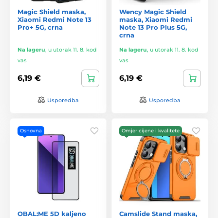
Magic Shield maska,
Wency Magic Shield
Xiaomi Redmi Note 13
maska, Xiaomi Redmi
Pro+ 5G, crna
Note 13 Pro Plus 5G,
crna
Na lageru
,
u utorak 11. 8. kod
Na lageru
,
u utorak 11. 8. kod
vas
vas
6,19 €
6,19 €
Usporedba
Usporedba
Osnovna
Omjer cijene i kvalitete
OBAL:ME 5D kaljeno
Camslide Stand maska,