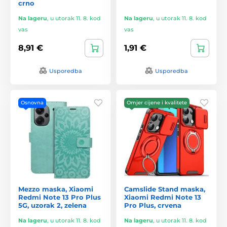
crno
Na lageru
,
u utorak 11. 8. kod
Na lageru
,
u utorak 11. 8. kod
vas
vas
8,91 €
1,91 €
Usporedba
Usporedba
Osnovna
Omjer cijene i kvalitete
Mezzo maska, Xiaomi
Camslide Stand maska,
Redmi Note 13 Pro Plus
Xiaomi Redmi Note 13
5G, uzorak 2, zelena
Pro Plus, crvena
Na lageru
,
u utorak 11. 8. kod
Na lageru
,
u utorak 11. 8. kod