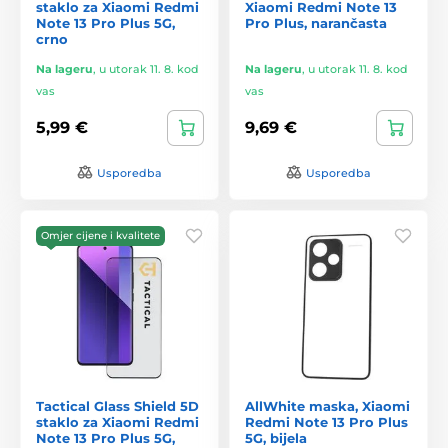
staklo za Xiaomi Redmi
Xiaomi Redmi Note 13
Note 13 Pro Plus 5G,
Pro Plus, narančasta
crno
Na lageru
,
u utorak 11. 8. kod
Na lageru
,
u utorak 11. 8. kod
vas
vas
5,99 €
9,69 €
Usporedba
Usporedba
Omjer cijene i kvalitete
Tactical Glass Shield 5D
AllWhite maska, Xiaomi
staklo za Xiaomi Redmi
Redmi Note 13 Pro Plus
Note 13 Pro Plus 5G,
5G, bijela