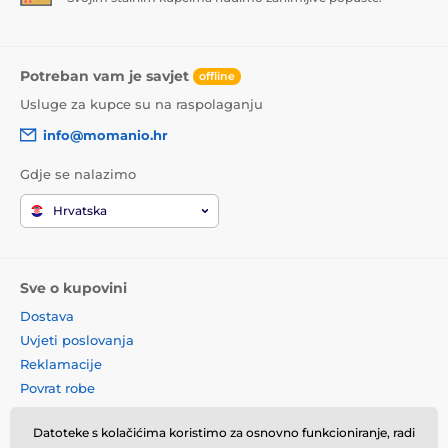
Potreban vam je savjet
offline
Usluge za kupce su na raspolaganju
info@momanio.hr
Gdje se nalazimo
Hrvatska
Sve o kupovini
Dostava
Uvjeti poslovanja
Reklamacije
Povrat robe
Zamjena robe
Datoteke s kolačićima koristimo za osnovno funkcioniranje, radi
Načela o korištenju kolačića