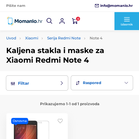
info@momanio.hr
Pišite nam
0
Izbornik
Uvod
Xiaomi
Serija Redmi Note
Note 4
Kaljena stakla i maske za
Xiaomi Redmi Note 4
Raspored
Filtar
Prikazujemo 1-1 od 1 proizvoda
Osnovna