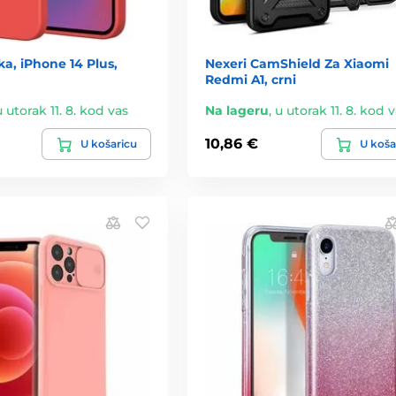
a, iPhone 14 Plus,
Nexeri CamShield Za Xiaomi
Redmi A1, crni
u utorak 11. 8. kod vas
Na lageru
,
u utorak 11. 8. kod 
10,86 €
U košaricu
U koša