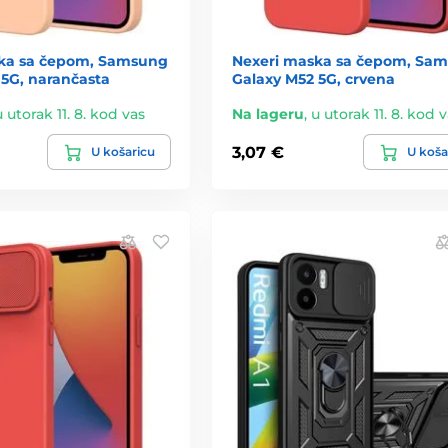
ka sa čepom, Samsung
Nexeri maska sa čepom, Sa
 5G, narančasta
Galaxy M52 5G, crvena
u utorak 11. 8. kod vas
Na lageru
,
u utorak 11. 8. kod 
3,07 €
U košaricu
U koša