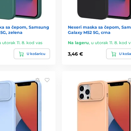
ka sa čepom, Samsung
Nexeri maska sa čepom, Sa
5G, zelena
Galaxy M52 5G, crna
u utorak 11. 8. kod vas
Na lageru
,
u utorak 11. 8. kod 
3,46 €
U košaricu
U koša