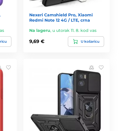
,
Nexeri Camshield Pro, Xiaomi
Redmi Note 12 4G / LTE, crna
vas
Na lageru
,
u utorak 11. 8. kod vas
9,69 €
ricu
U košaricu