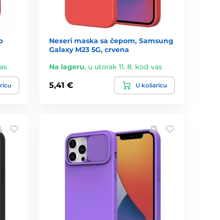
o
Nexeri maska sa čepom, Samsung
Galaxy M23 5G, crvena
vas
Na lageru
,
u utorak 11. 8. kod vas
5,41 €
ricu
U košaricu