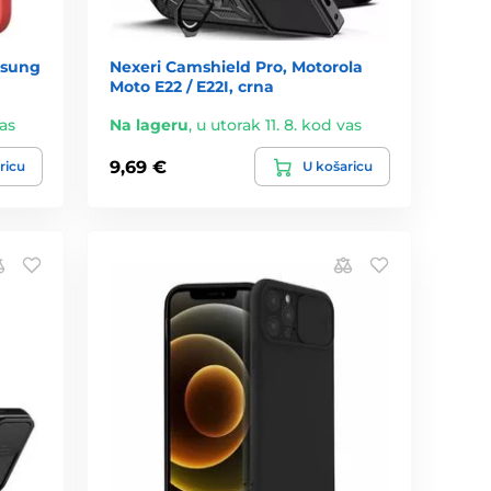
msung
Nexeri Camshield Pro, Motorola
Moto E22 / E22I, crna
vas
Na lageru
,
u utorak 11. 8. kod vas
9,69 €
ricu
U košaricu