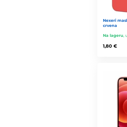
Nexeri mask
crvena
Na lageru
,
1,80 €