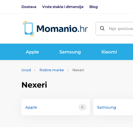
Dostava
Vrste stakla i dimenzije
Blog
Npr. proizvo
Apple
Samsung
Xiaomi
Uvod
Robne marke
Nexeri
Nexeri
Apple
Samsung
6