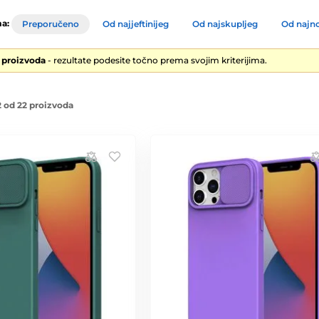
a:
Preporučeno
Od najjeftinijeg
Od najskupljeg
Od najno
2 proizvoda
- rezultate podesite točno prema svojim kriterijima.
 od 22 proizvoda