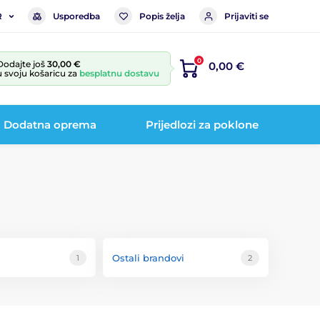
Usporedba
Popis želja
Prijaviti se
R
0
Dodajte još
30,00 €
0,00 €
u svoju košaricu za
besplatnu dostavu
Dodatna oprema
Prijedlozi za poklone
Ostali brandovi
1
2