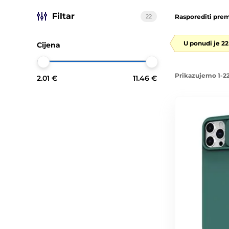
Filtar
22
Rasporediti prem
U ponudi je 2
Cijena
Prikazujemo 1-22
2.01 €
11.46 €