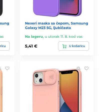
msung
Nexeri maska sa čepom, Samsung
Galaxy M23 5G, ljubičasta
vas
Na lageru
,
u utorak 11. 8. kod vas
5,41 €
ricu
U košaricu