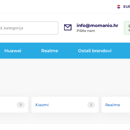
EU
info@momanio.hr
d, kategorija
Pišite nam
Huawei
Realme
Ostali brandovi
Xiaomi
Realme
11
2