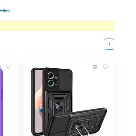
vijeg
1