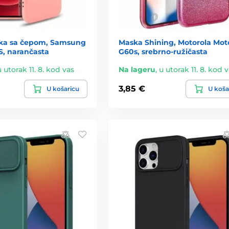
ka sa čepom, Samsung
Maska Shining, Motorola Mot
S, narančasta
G60s, srebrno-ružičasta
u utorak 11. 8. kod vas
Na lageru
,
u utorak 11. 8. kod 
3,85 €
U košaricu
U koša