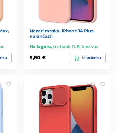
Max,
Nexeri maska, iPhone 14 Plus,
narančasti
vas
Na lageru
,
u utorak 11. 8. kod vas
5,80 €
ricu
U košaricu