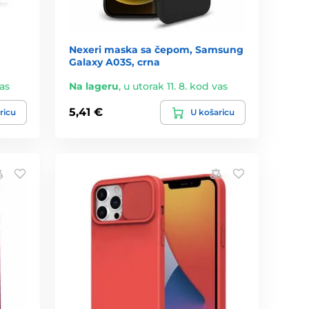
Nexeri maska sa čepom, Samsung
Galaxy A03S, crna
vas
Na lageru
,
u utorak 11. 8. kod vas
5,41 €
ricu
U košaricu