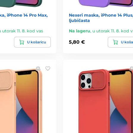
a, iPhone 14 Pro Max,
Nexeri maska, iPhone 14 Plus
ljubičasta
u utorak 11. 8. kod vas
Na lageru
,
u utorak 11. 8. kod 
5,80 €
U košaricu
U koša