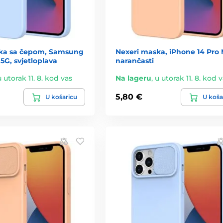
ka sa čepom, Samsung
Nexeri maska, iPhone 14 Pro 
5G, svjetloplava
narančasti
u utorak 11. 8. kod vas
Na lageru
,
u utorak 11. 8. kod 
5,80 €
U košaricu
U koša