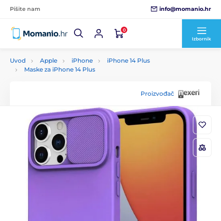
info@momanio.hr
Pišite nam
0
Izbornik
Uvod
Apple
iPhone
iPhone 14 Plus
Maske za iPhone 14 Plus
Proizvođač