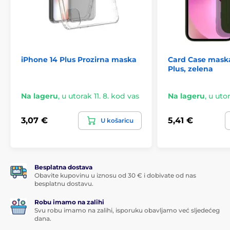
iPhone 14 Plus Prozirna maska
Card Case maska
Plus, zelena
Na lageru
,
u utorak 11. 8. kod vas
Na lageru
,
u utor
3,07 €
5,41 €
U košaricu
Besplatna dostava
Obavite kupovinu u iznosu od 30 € i dobivate od nas
besplatnu dostavu.
Robu imamo na zalihi
Svu robu imamo na zalihi, isporuku obavljamo već sljedećeg
dana.