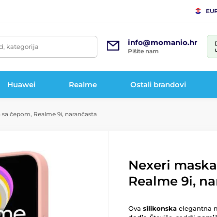
EU
info@momanio.hr
d, kategorija
Pišite nam
Huawei
Realme
Ostali brandovi
sa čepom, Realme 9i, narančasta
Nexeri maska
Realme 9i, na
Ova
silikonska
elegantna m