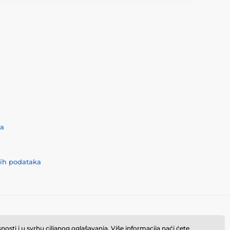
ća
nih podataka
osti i u svrhu ciljanog oglašavanja. Više informacija naći ćete