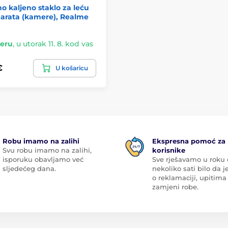
no kaljeno staklo za leću
arata (kamere), Realme
geru
,
u utorak 11. 8. kod vas
€
U košaricu
Robu imamo na zalihi
Ekspresna pomoć za
Svu robu imamo na zalihi,
korisnike
isporuku obavljamo već
Sve rješavamo u roku
sljedećeg dana.
nekoliko sati bilo da je
o reklamaciji, upitima 
zamjeni robe.