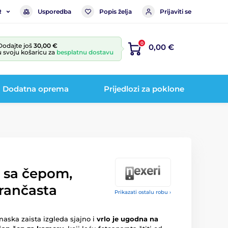
Usporedba
Popis želja
Prijaviti se
R
0
Dodajte još
30,00 €
0,00 €
u svoju košaricu za
besplatnu dostavu
Dodatna oprema
Prijedlozi za poklone
 sa čepom,
rančasta
Prikazati ostalu robu ›
aska zaista izgleda sjajno i
vrlo je ugodna na