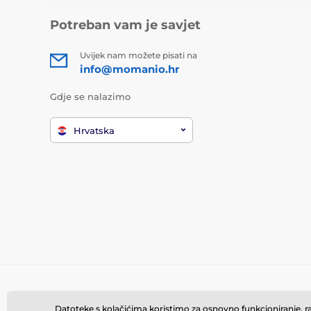
Potreban vam je savjet
Uvijek nam možete pisati na
info@momanio.hr
Gdje se nalazimo
Hrvatska
Datoteke s kolačićima koristimo za osnovno funkcioniranje, rad