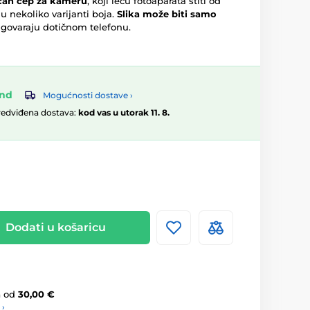
an čep za kameru
, koji leću fotoaparata štiti od
 nekoliko varijanti boja.
Slika može biti samo
 odgovaraju dotičnom telefonu.
and
Mogućnosti dostave ›
redviđena dostava:
kod vas u utorak 11. 8.
Dodati u košaricu
a
od
30,00 €
 ›