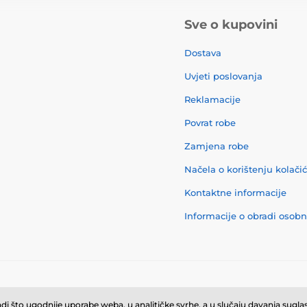
Sve o kupovini
Dostava
Uvjeti poslovanja
Reklamacije
Povrat robe
Zamjena robe
Načela o korištenju kolači
Kontaktne informacije
Informacije o obradi osob
© 2026 momanio.hr ⦁ E-trgovinu izradila
SIMPLIA.cz
i što ugodnije uporabe weba, u analitičke svrhe, a u slučaju davanja suglasn