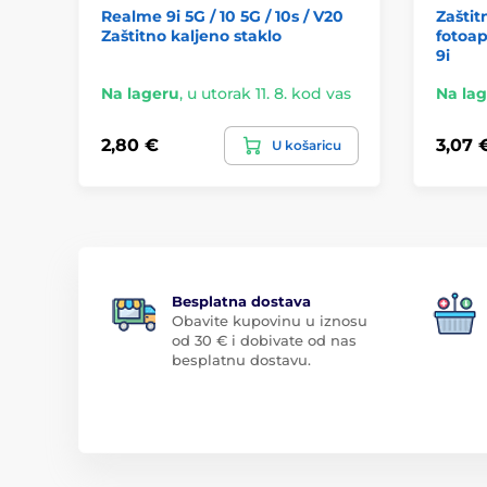
Realme 9i 5G / 10 5G / 10s / V20
Zaštit
Zaštitno kaljeno staklo
fotoap
9i
Na lageru
,
u utorak 11. 8. kod vas
Na la
2,80 €
3,07 
U košaricu
Besplatna dostava
Obavite kupovinu u iznosu
od 30 € i dobivate od nas
besplatnu dostavu.