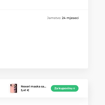
Jamstvo:
24 mjeseci
Nexeri maska sa…
Za kupovinu
5,41 €