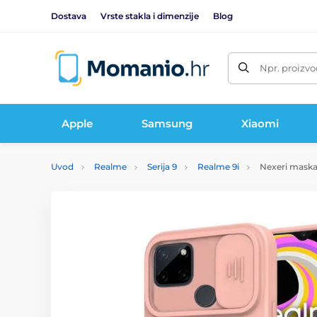
Dostava
Vrste stakla i dimenzije
Blog
Npr. proizvo
Apple
Samsung
Xiaomi
Uvod
Realme
Serija 9
Realme 9i
Nexeri maska 