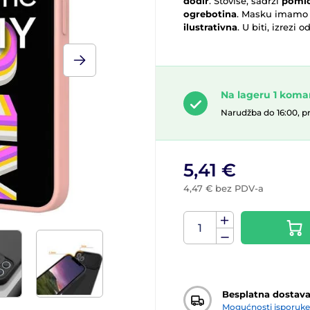
dodir
. Štoviše, sadrži
pomič
ogrebotina
. Masku imamo u
ilustrativna
. U biti, izrezi
Na lageru 1 kom
Narudžba do 16:00, p
5,41 €
4,47 € bez PDV-a
Besplatna dostav
Mogućnosti isporuke