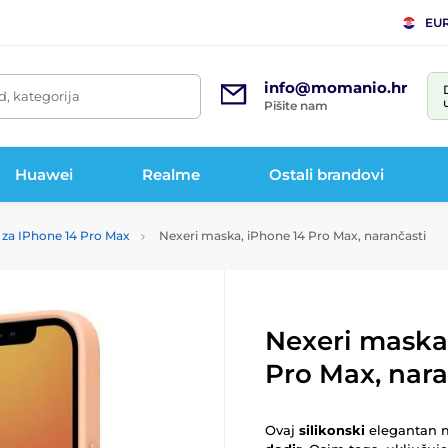
EU
info@momanio.hr
d, kategorija
Pišite nam
Huawei
Realme
Ostali brandovi
za IPhone 14 Pro Max
Nexeri maska, iPhone 14 Pro Max, narančasti
Nexeri maska
Pro Max, nara
Ovaj
silikonski
elegantan m