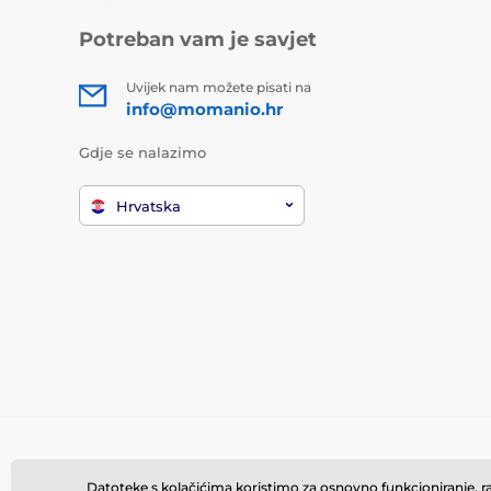
Potreban vam je savjet
Uvijek nam možete pisati na
info@momanio.hr
Gdje se nalazimo
Hrvatska
Datoteke s kolačićima koristimo za osnovno funkcioniranje, rad