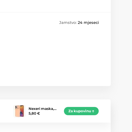
Jamstvo:
24 mjeseci
Nexeri maska,…
Za kupovinu
5,80 €