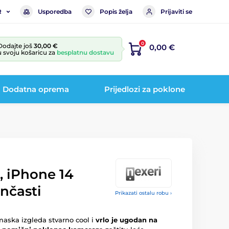
Usporedba
Popis želja
Prijaviti se
R
0
Dodajte još
30,00 €
0,00 €
u svoju košaricu za
besplatnu dostavu
Dodatna oprema
Prijedlozi za poklone
, iPhone 14
nčasti
Prikazati ostalu robu ›
aska izgleda stvarno cool i
vrlo je ugodan na