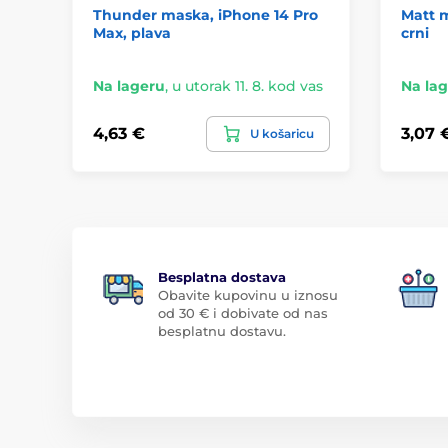
Thunder maska, iPhone 14 Pro
Matt m
Max, plava
crni
Na lageru
,
u utorak 11. 8. kod vas
Na la
4,63 €
3,07 
U košaricu
Besplatna dostava
Obavite kupovinu u iznosu
od 30 € i dobivate od nas
besplatnu dostavu.