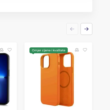
Omjer cijene i kvalitete
O