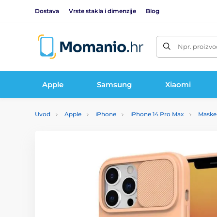
Dostava
Vrste stakla i dimenzije
Blog
Npr. proizvo
Apple
Samsung
Xiaomi
Uvod
Apple
iPhone
iPhone 14 Pro Max
Maske 