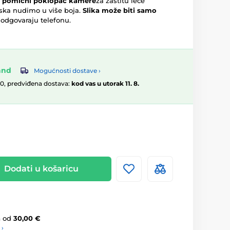
e
pomični poklopac kamere
za zaštitu leće
ska nudimo u više boja.
Slika može biti samo
i odgovaraju telefonu.
and
Mogućnosti dostave ›
00, predviđena dostava:
kod vas u utorak 11. 8.
Dodati u košaricu
a
od
30,00 €
 ›