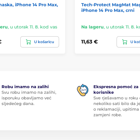
aska, iPhone 14 Pro Max,
Tech-Protect MagMat Ma
iPhone 14 Pro Max, crni
geru
,
u utorak 11. 8. kod vas
Na lageru
,
u utorak 11. 8. 
€
11,63 €
U košaricu
U ko
Robu imamo na zalihi
Ekspresna pomoć za
Svu robu imamo na zalihi,
korisnike
isporuku obavljamo već
Sve rješavamo u roku
sljedećeg dana.
nekoliko sati bilo da je
o reklamaciji, upitima 
zamjeni robe.