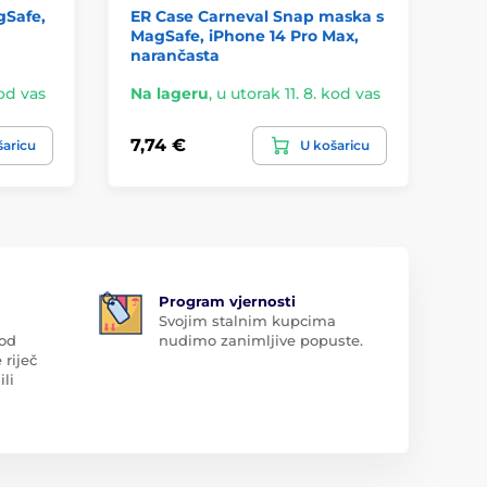
gSafe,
ER Case Carneval Snap maska s
Co
MagSafe, iPhone 14 Pro Max,
Ma
narančasta
ru
kod vas
Na lageru
,
u utorak 11. 8. kod vas
Na
7,74 €
8,
šaricu
U košaricu
Program vjernosti
Svojim stalnim kupcima
 od
nudimo zanimljive popuste.
 riječ
ili