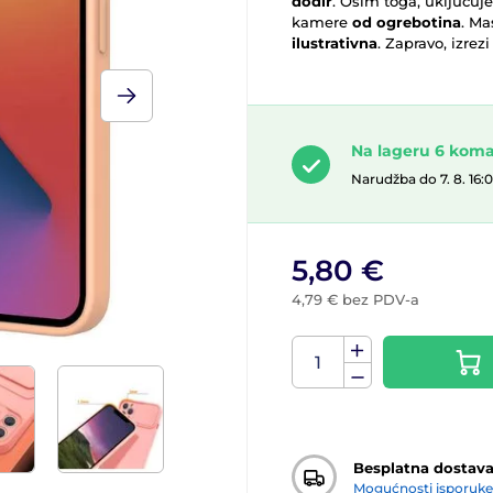
dodir
. Osim toga, uključuj
kamere
od ogrebotina
. Ma
ilustrativna
. Zapravo, izrez
Na lageru 6 kom
Narudžba do 7. 8. 16:
5,80 €
4,79 € bez PDV-a
Besplatna dostav
Mogućnosti isporuke