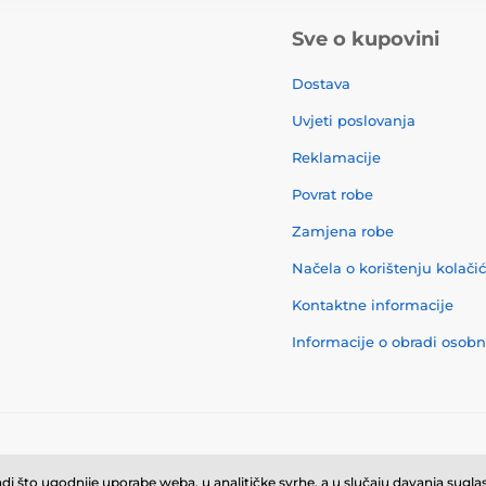
Sve o kupovini
Dostava
Uvjeti poslovanja
Reklamacije
Povrat robe
Zamjena robe
Načela o korištenju kolači
Kontaktne informacije
Informacije o obradi osob
© 2026 momanio.hr ⦁ E-trgovinu izradila
SIMPLIA.cz
i što ugodnije uporabe weba, u analitičke svrhe, a u slučaju davanja suglasn