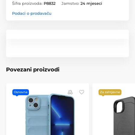
Šifra proizvoda:
P8832
Jamstvo:
24 mjeseci
Podaci o prodavaču
Povezani proizvodi
Osnovna
Za zahtjevne