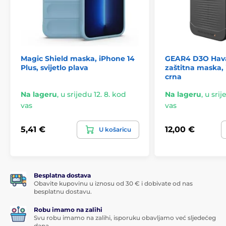
Magic Shield maska, iPhone 14
GEAR4 D3O Hav
Plus, svijetlo plava
zaštitna maska, 
crna
Na lageru
,
u srijedu 12. 8. kod
Na lageru
,
u srij
vas
vas
5,41 €
12,00 €
U košaricu
Besplatna dostava
Obavite kupovinu u iznosu od 30 € i dobivate od nas
besplatnu dostavu.
Robu imamo na zalihi
Svu robu imamo na zalihi, isporuku obavljamo već sljedećeg
dana.