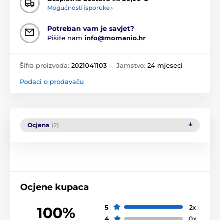
Mogućnosti isporuke ›
Potreban vam je savjet?
Pišite nam
info@momanio.hr
Šifra proizvoda:
2021041103
Jamstvo:
24 mjeseci
Podaci o prodavaču
Ocjena
(2)
Ocjene kupaca
5
2x
100%
4
0x