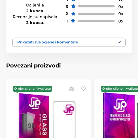
Ocijenila
3
0x
2 kupca
.
2
0x
Recenzije su napisala
1
0x
2 kupca
.
Prikazati sve ocjene i komentare
Povezani proizvodi
Omjer cijene i kvalitete
Omjer cijene i kvalitet