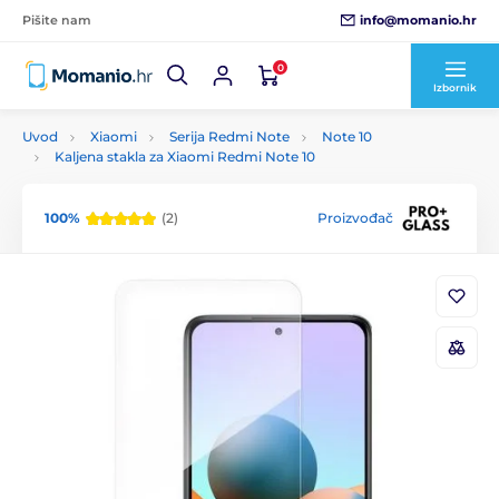
info@momanio.hr
Pišite nam
0
Izbornik
Uvod
Xiaomi
Serija Redmi Note
Note 10
Kaljena stakla za Xiaomi Redmi Note 10
100%
(2)
Proizvođač