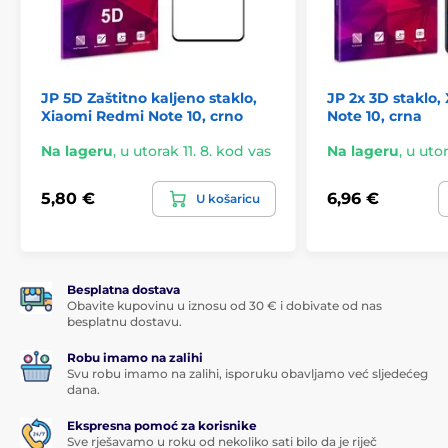
JP 5D Zaštitno kaljeno staklo,
JP 2x 3D staklo
Xiaomi Redmi Note 10, crno
Note 10, crna
Na lageru
,
u utorak 11. 8. kod vas
Na lageru
,
u utor
5,80 €
6,96 €
U košaricu
Besplatna dostava
Obavite kupovinu u iznosu od 30 € i dobivate od nas
besplatnu dostavu.
Robu imamo na zalihi
Svu robu imamo na zalihi, isporuku obavljamo već sljedećeg
dana.
Ekspresna pomoć za korisnike
Sve rješavamo u roku od nekoliko sati bilo da je riječ