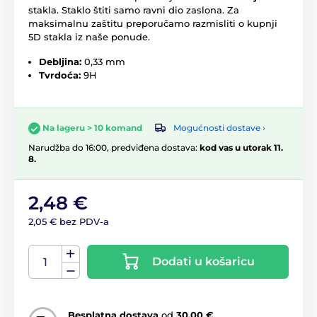
stakla. Staklo štiti samo ravni dio zaslona. Za
maksimalnu zaštitu preporučamo razmisliti o kupnji
5D stakla iz naše ponude.
Debljina:
0,33 mm
Tvrdoća:
9H
Mogućnosti dostave ›
Na lageru > 10 komand
Narudžba do 16:00, predviđena dostava:
kod vas u utorak 11.
8.
2,48 €
2,05 € bez PDV-a
Dodati u košaricu
Besplatna dostava
od
30,00 €