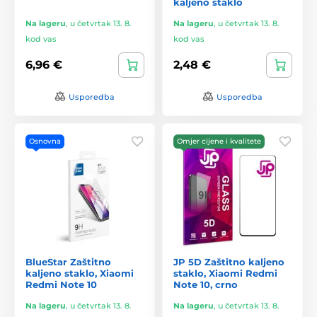
kaljeno staklo
Na lageru
,
u četvrtak 13. 8.
Na lageru
,
u četvrtak 13. 8.
kod vas
kod vas
6,96 €
2,48 €
Usporedba
Usporedba
Osnovna
Omjer cijene i kvalitete
BlueStar Zaštitno
JP 5D Zaštitno kaljeno
kaljeno staklo, Xiaomi
staklo, Xiaomi Redmi
Redmi Note 10
Note 10, crno
Na lageru
,
u četvrtak 13. 8.
Na lageru
,
u četvrtak 13. 8.