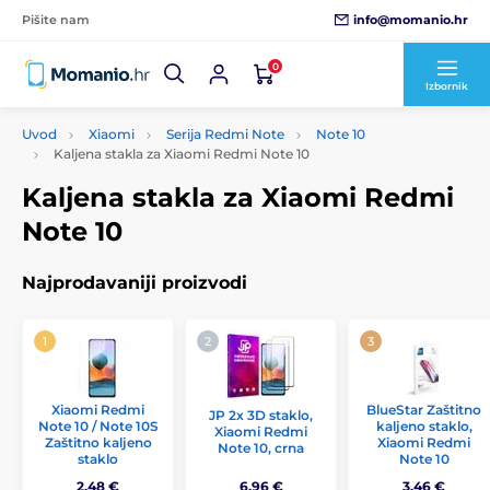
info@momanio.hr
Pišite nam
0
Izbornik
Uvod
Xiaomi
Serija Redmi Note
Note 10
Kaljena stakla za Xiaomi Redmi Note 10
Kaljena stakla za Xiaomi Redmi
Note 10
Najprodavaniji proizvodi
Xiaomi Redmi
BlueStar Zaštitno
JP 2x 3D staklo,
Note 10 / Note 10S
kaljeno staklo,
Xiaomi Redmi
Zaštitno kaljeno
Xiaomi Redmi
Note 10, crna
staklo
Note 10
2,48 €
6,96 €
3,46 €