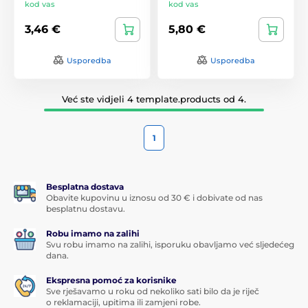
kod vas
kod vas
3,46 €
5,80 €
Usporedba
Usporedba
Već ste vidjeli 4 template.products od 4.
1
Besplatna dostava
Obavite kupovinu u iznosu od 30 € i dobivate od nas
besplatnu dostavu.
Robu imamo na zalihi
Svu robu imamo na zalihi, isporuku obavljamo već sljedećeg
dana.
Ekspresna pomoć za korisnike
Sve rješavamo u roku od nekoliko sati bilo da je riječ
o reklamaciji, upitima ili zamjeni robe.