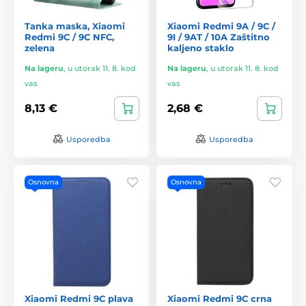
Tanka maska, Xiaomi
Xiaomi Redmi 9A / 9C /
Redmi 9C / 9C NFC,
9I / 9AT / 10A Zaštitno
zelena
kaljeno staklo
Na lageru
,
u utorak 11. 8. kod
Na lageru
,
u utorak 11. 8. kod
vas
vas
8,13 €
2,68 €
Usporedba
Usporedba
Osnovna
Osnovna
Xiaomi Redmi 9C plava
Xiaomi Redmi 9C crna