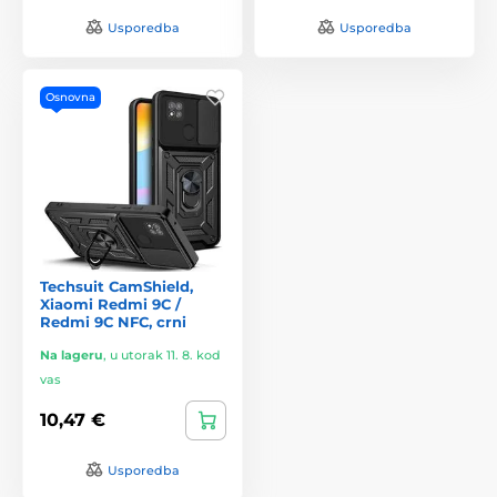
Usporedba
Usporedba
Osnovna
Techsuit CamShield,
Xiaomi Redmi 9C /
Redmi 9C NFC, crni
Na lageru
,
u utorak 11. 8. kod
vas
10,47 €
Usporedba