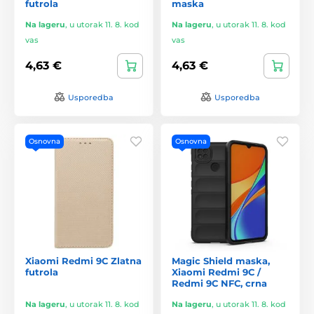
futrola
maska
Na lageru
,
u utorak 11. 8. kod
Na lageru
,
u utorak 11. 8. kod
vas
vas
4,63 €
4,63 €
Usporedba
Usporedba
Osnovna
Osnovna
Xiaomi Redmi 9C Zlatna
Magic Shield maska,
futrola
Xiaomi Redmi 9C /
Redmi 9C NFC, crna
Na lageru
,
u utorak 11. 8. kod
Na lageru
,
u utorak 11. 8. kod