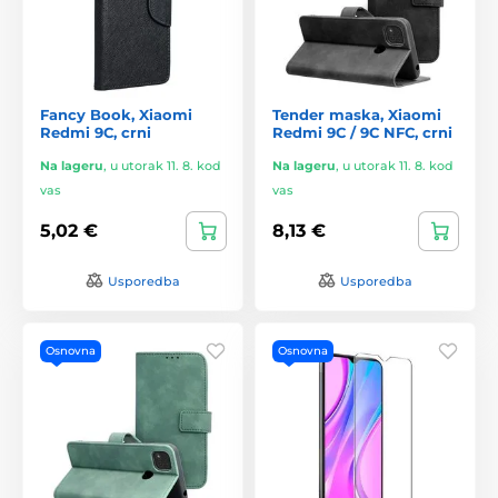
Fancy Book, Xiaomi
Tender maska, Xiaomi
Redmi 9C, crni
Redmi 9C / 9C NFC, crni
Na lageru
,
u utorak 11. 8. kod
Na lageru
,
u utorak 11. 8. kod
vas
vas
5,02 €
8,13 €
Usporedba
Usporedba
Osnovna
Osnovna