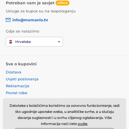
Potreban vam je savjet
offline
Usluge za kupce su na raspolaganju
info@momanio.hr
Gdje se nalazimo
Hrvatska
Sve o kupovini
Dostava
Uvjeti poslovanja
Reklamacije
Povrat robe
Zamjena robe
Datoteke s kolačićima koristimo za osnovno funkcioniranje, radi
Načela o korištenju kolačića
što ugodnije uporabe weba, u analitičke svrhe, a u slučaju
Kontaktne informacije
davanja suglasnosti i u svrhu ciljanog oglašavanja. Više
Informacije o obradi osobnih
informacija naći ćete
ovdje
.
podataka