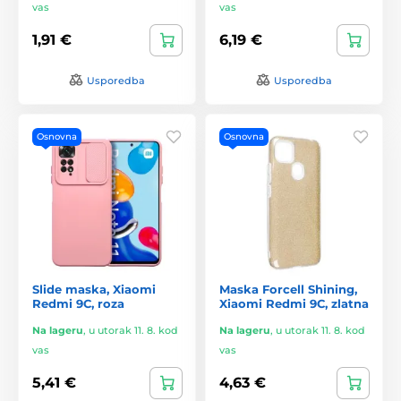
vas
vas
1,91 €
6,19 €
Usporedba
Usporedba
Osnovna
Osnovna
Slide maska, Xiaomi
Maska Forcell Shining,
Redmi 9C, roza
Xiaomi Redmi 9C, zlatna
Na lageru
,
u utorak 11. 8. kod
Na lageru
,
u utorak 11. 8. kod
vas
vas
5,41 €
4,63 €