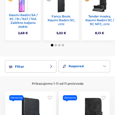
Xiaomi Redmi 9A /
Fancy Book,
Tender maska,
9C / 9I / 9AT / 10A
Xiaomi Redmi 9C,
Xiaomi Redmi 9C /
Zaštitno kaljeno
crni
9C NFC, crni
staklo
2,68 €
5,02 €
8,13 €
Raspored
Filtar
Prikazujemo 1-11 od 11 proizvoda
Osnovna
Osnovna