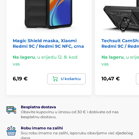
Magic Shield maska, Xiaomi
Techsuit CamShi
Redmi 9C / Redmi 9C NFC, crna
Redmi 9C / Redm
Na lageru
,
u srijedu 12. 8. kod
Na lageru
,
u srij
vas
vas
6,19 €
10,47 €
U košaricu
Besplatna dostava
Obavite kupovinu u iznosu od 30 € i dobivate od nas
besplatnu dostavu.
Robu imamo na zalihi
Svu robu imamo na zalihi, isporuku obavljamo već sljedećeg
dana.