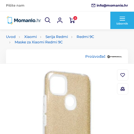
info@momanio.hr
Pišite nam
0
Izbornik
Uvod
Xiaomi
Serija Redmi
Redmi 9C
Maske za Xiaomi Redmi 9C
Proizvođač