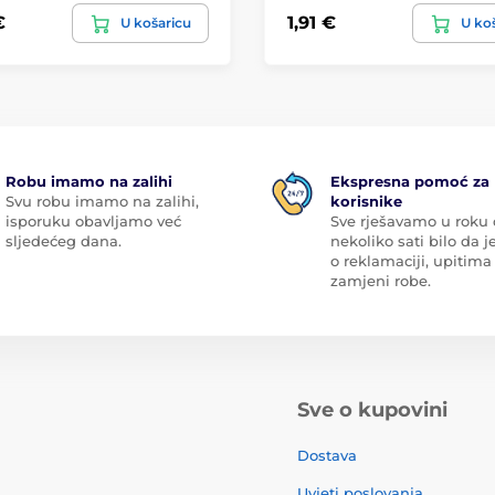
€
1,91 €
U košaricu
U ko
Robu imamo na zalihi
Ekspresna pomoć za
Svu robu imamo na zalihi,
korisnike
isporuku obavljamo već
Sve rješavamo u roku
sljedećeg dana.
nekoliko sati bilo da je
o reklamaciji, upitima 
zamjeni robe.
Sve o kupovini
Dostava
Uvjeti poslovanja