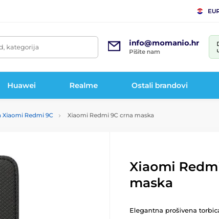
EU
info@momanio.hr
d, kategorija
Pišite nam
Huawei
Realme
Ostali brandovi
a Xiaomi Redmi 9C
Xiaomi Redmi 9C crna maska
Xiaomi Redmi
maska
Elegantna prošivena torbic