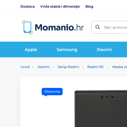
Dostava
Vrste stakla i dimenzije
Blog
Npr. proizvo
Apple
Samsung
Xiaomi
Uvod
Xiaomi
Serija Redmi
Redmi 9C
Maske z
Osnovna