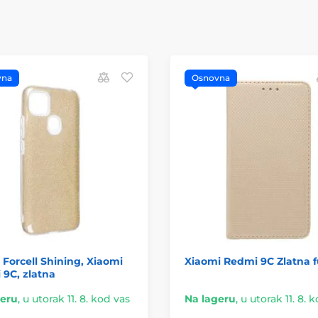
vna
Osnovna
Forcell Shining, Xiaomi
Xiaomi Redmi 9C Zlatna f
9C, zlatna
geru
,
u utorak 11. 8. kod vas
Na lageru
,
u utorak 11. 8. 