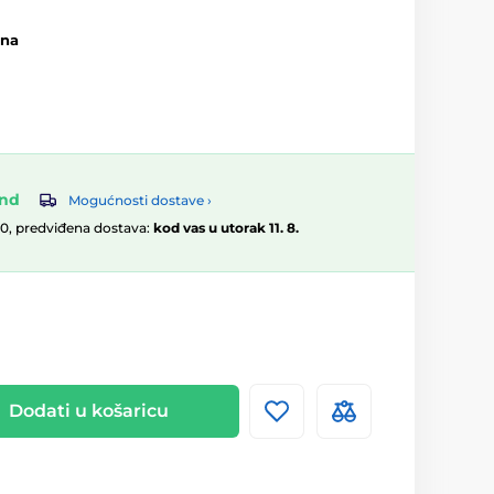
ina
and
Mogućnosti dostave ›
00, predviđena dostava:
kod vas u utorak 11. 8.
Dodati u košaricu