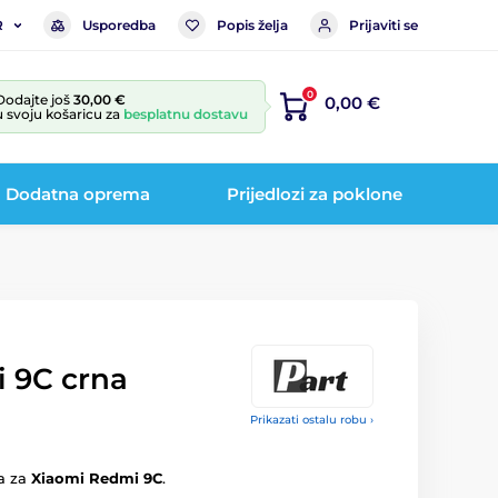
Usporedba
Popis želja
Prijaviti se
R
0
Dodajte još
30,00 €
0,00 €
u svoju košaricu za
besplatnu dostavu
Dodatna oprema
Prijedlozi za poklone
 9C crna
Prikazati ostalu robu ›
a za
Xiaomi Redmi 9C
.