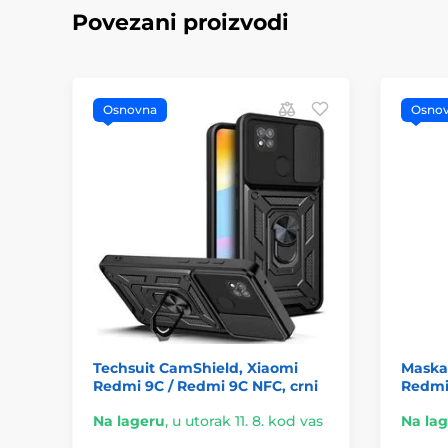
Povezani proizvodi
Osnovna
Osno
Techsuit CamShield, Xiaomi
Maska 
Redmi 9C / Redmi 9C NFC, crni
Redmi 
Na lageru
,
u utorak 11. 8. kod vas
Na la