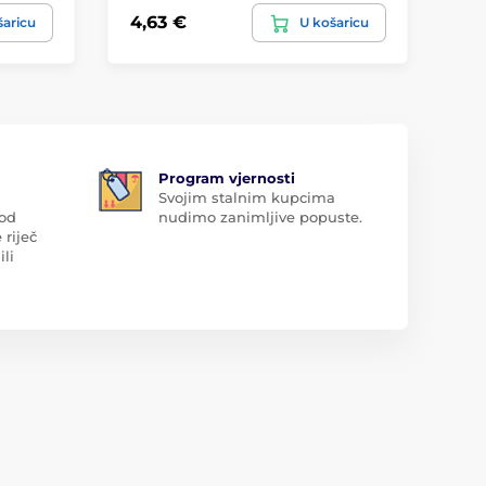
4,63 €
5,
šaricu
U košaricu
Program vjernosti
Svojim stalnim kupcima
 od
nudimo zanimljive popuste.
 riječ
ili