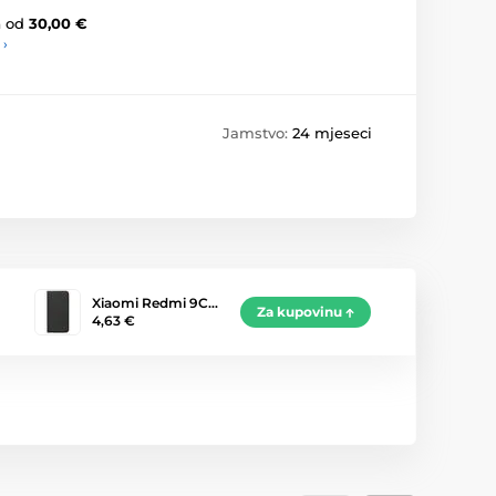
a
od
30,00 €
 ›
Jamstvo:
24 mjeseci
Xiaomi Redmi 9C…
Za kupovinu
4,63 €