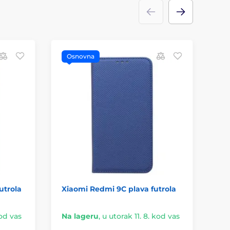
Osnovna
O
utrola
Xiaomi Redmi 9C plava futrola
Sl
ro
kod vas
Na lageru
,
u utorak 11. 8. kod vas
Na