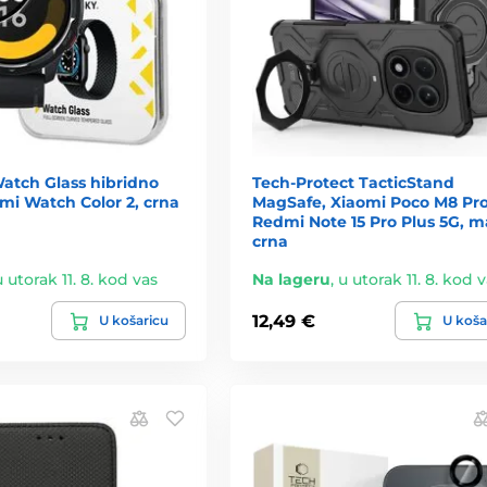
atch Glass hibridno
Tech-Protect TacticStand
omi Watch Color 2, crna
MagSafe, Xiaomi Poco M8 Pro
Redmi Note 15 Pro Plus 5G, m
crna
u utorak 11. 8. kod vas
Na lageru
,
u utorak 11. 8. kod 
12,49 €
U košaricu
U koša