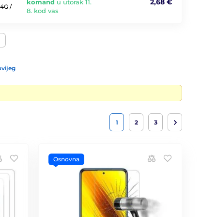
2,68 €
komand
u utorak 11.
4G /
8. kod vas
vijeg
1
2
3
Osnovna