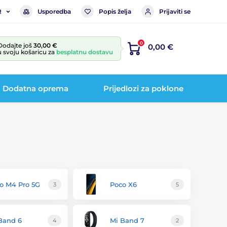
Usporedba
Popis želja
Prijaviti se
R
0
Dodajte još
30,00 €
0,00 €
u svoju košaricu za
besplatnu dostavu
Dodatna oprema
Prijedlozi za poklone
o M4 Pro 5G
Poco X6
3
5
Band 6
Mi Band 7
4
2