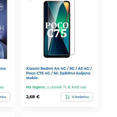
eno
Xiaomi Redmi A4 4G / 5G / A5 4G /
Poco C75 4G / 5G Zaštitno kaljeno
staklo
vas
Na lageru
,
u utorak 11. 8. kod vas
2,68 €
ricu
U košaricu