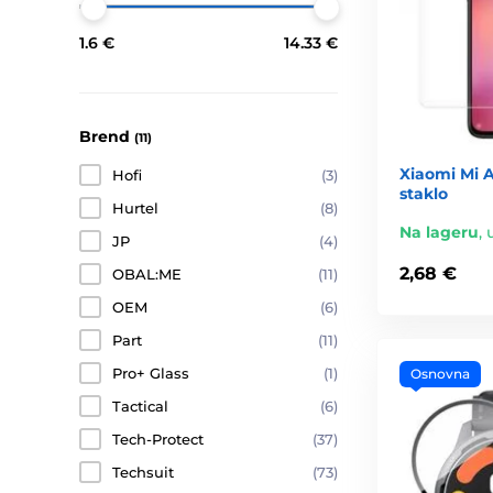
1.6 €
14.33 €
Brend
(11)
Xiaomi Mi A
Hofi
(3)
staklo
Hurtel
(8)
Na lageru
,
JP
(4)
2,68 €
OBAL:ME
(11)
OEM
(6)
Part
(11)
Pro+ Glass
(1)
Osnovna
Tactical
(6)
Tech-Protect
(37)
Techsuit
(73)