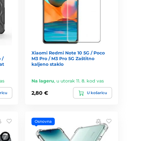
Xiaomi Redmi Note 10 5G / Poco
 /
M3 Pro / M3 Pro 5G Zaštitno
at
kaljeno staklo
vas
Na lageru
,
u utorak 11. 8. kod vas
2,80 €
ricu
U košaricu
Osnovna