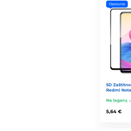
Osnovna
5D Zaštitno
Redmi Note 
Na lageru
,
5,64 €