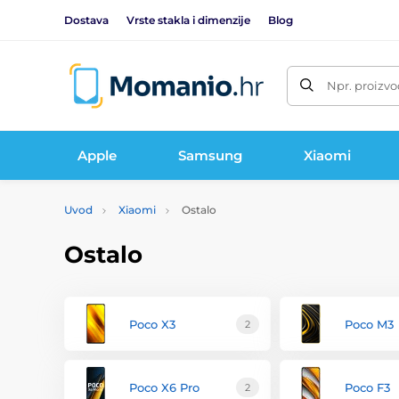
Dostava
Vrste stakla i dimenzije
Blog
Npr. proizvo
Apple
Samsung
Xiaomi
Uvod
Xiaomi
Ostalo
Ostalo
Poco X3
Poco M3
2
Poco X6 Pro
Poco F3
2