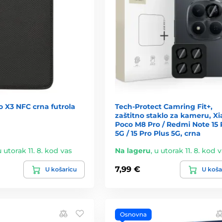
 X3 NFC crna futrola
Tech-Protect Camring Fit+,
zaštitno staklo za kameru, X
Poco M8 Pro / Redmi Note 15 
5G / 15 Pro Plus 5G, crna
u utorak 11. 8. kod vas
Na lageru
,
u utorak 11. 8. kod 
7,99 €
U košaricu
U koša
Osnovna