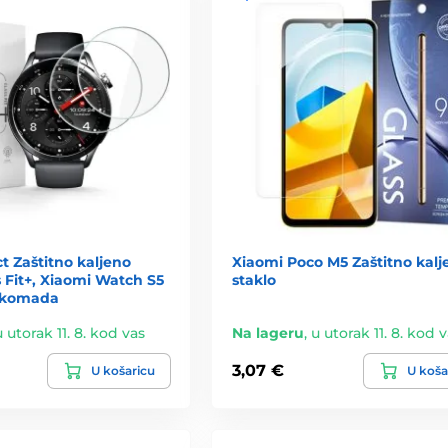
t Zaštitno kaljeno
Xiaomi Poco M5 Zaštitno kalj
s Fit+, Xiaomi Watch S5
staklo
 komada
u utorak 11. 8. kod vas
Na lageru
,
u utorak 11. 8. kod 
3,07 €
U košaricu
U koša