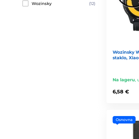
Wozinsky
(12)
Wozinsky W
staklo, Xia
Na lageru
,
6,58 €
Osnovna