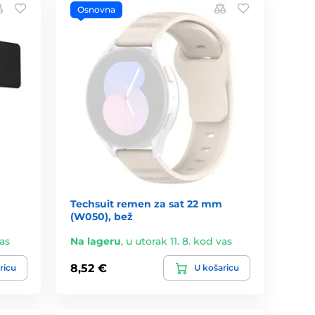
Osnovna
Techsuit remen za sat 22 mm
(W050), bež
vas
Na lageru
,
u utorak 11. 8. kod vas
8,52 €
ricu
U košaricu