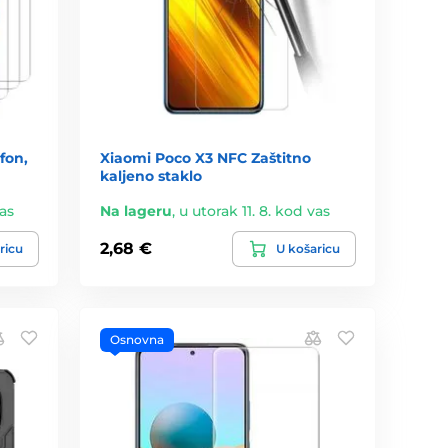
fon,
Xiaomi Poco X3 NFC Zaštitno
kaljeno staklo
vas
Na lageru
,
u utorak 11. 8. kod vas
2,68 €
ricu
U košaricu
Osnovna