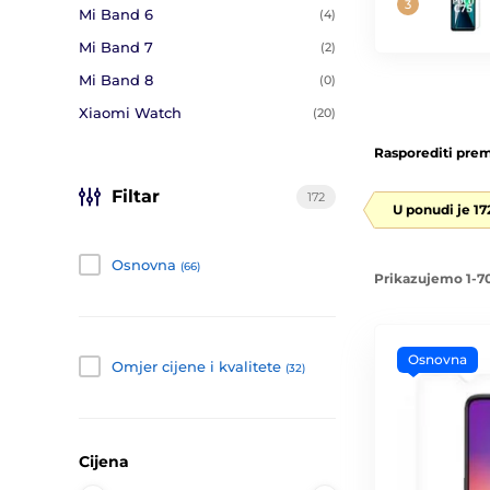
Mi Band 6
(4)
Mi Band 7
(2)
Mi Band 8
(0)
Xiaomi Watch
(20)
Rasporediti prem
Filtar
172
U ponudi je 17
Osnovna
(66)
Prikazujemo 1-70
Osnovna
Omjer cijene i kvalitete
(32)
Cijena