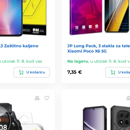
3 Zaštitno kaljeno
JP Long Pack, 3 stakla za tele
Xiaomi Poco X6 5G
u utorak 11. 8. kod vas
Na lageru
,
u utorak 11. 8. kod 
7,35 €
U košaricu
U koša