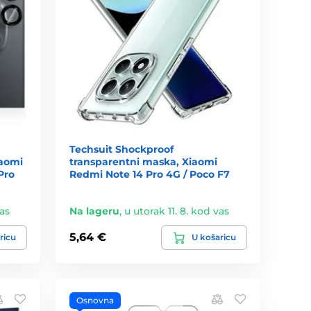
Techsuit Shockproof
iaomi
transparentni maska, Xiaomi
Pro
Redmi Note 14 Pro 4G / Poco F7
vas
Na lageru
,
u utorak 11. 8. kod vas
5,64 €
ricu
U košaricu
Osnovna