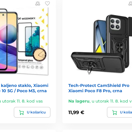
 kaljeno staklo, Xiaomi
Tech-Protect CamShield Pro
10 5G / Poco M3, crna
Xiaomi Poco F8 Pro, crna
u utorak 11. 8. kod vas
Na lageru
,
u utorak 11. 8. kod 
11,99 €
U košaricu
U koša