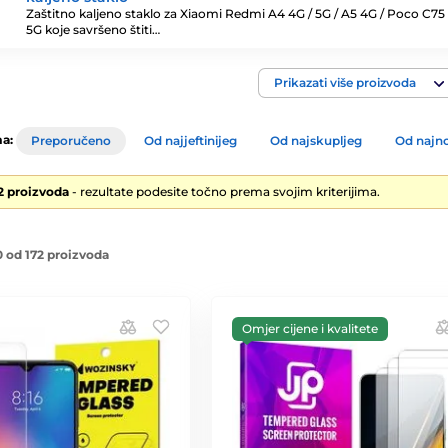
Zaštitno kaljeno staklo za Xiaomi Redmi A4 4G / 5G / A5 4G / Poco C75 
5G koje savršeno štiti…
Prikazati više proizvoda
a:
Preporučeno
Od najjeftinijeg
Od najskupljeg
Od najno
2 proizvoda
- rezultate podesite točno prema svojim kriterijima.
 od 172 proizvoda
Omjer cijene i kvalitete