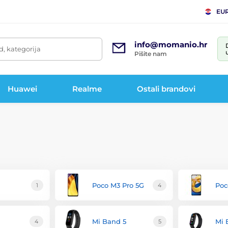
EU
info@momanio.hr
d, kategorija
Pišite nam
Huawei
Realme
Ostali brandovi
Poco M3 Pro 5G
Poc
1
4
Mi Band 5
Mi 
4
5