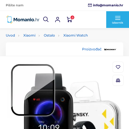
info@momanio.hr
Pišite nam
0
Izbornik
Uvod
Xiaomi
Ostalo
Xiaomi Watch
Proizvođač