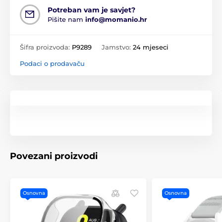
Potreban vam je savjet?
Pišite nam
info@momanio.hr
Šifra proizvoda:
P9289
Jamstvo:
24 mjeseci
Podaci o prodavaču
Povezani proizvodi
Osnovna
Osnovna