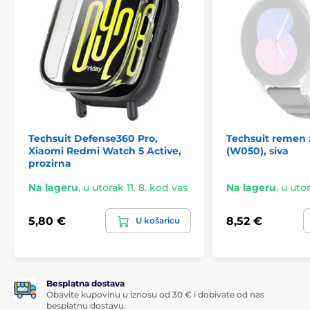
Techsuit Defense360 Pro,
Techsuit remen 
Xiaomi Redmi Watch 5 Active,
(W050), siva
prozirna
Na lageru
,
u utorak 11. 8. kod vas
Na lageru
,
u utor
5,80 €
8,52 €
U košaricu
Besplatna dostava
Obavite kupovinu u iznosu od 30 € i dobivate od nas
besplatnu dostavu.