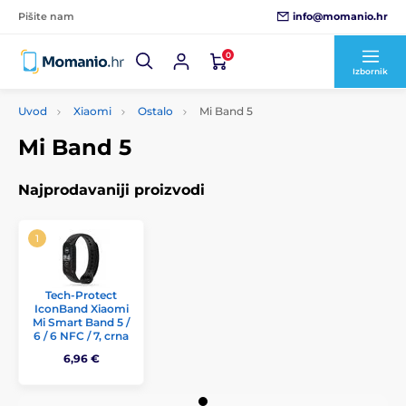
info@momanio.hr
Pišite nam
0
Izbornik
Uvod
Xiaomi
Ostalo
Mi Band 5
Mi Band 5
Najprodavaniji proizvodi
Tech-Protect
IconBand Xiaomi
Mi Smart Band 5 /
6 / 6 NFC / 7, crna
6,96 €