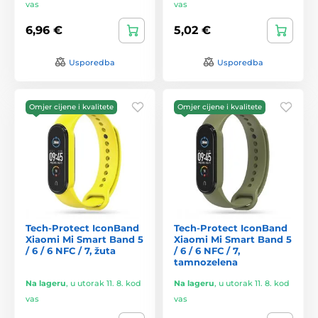
vas
vas
6,96 €
5,02 €
Usporedba
Usporedba
Omjer cijene i kvalitete
Omjer cijene i kvalitete
Tech-Protect IconBand
Tech-Protect IconBand
Xiaomi Mi Smart Band 5
Xiaomi Mi Smart Band 5
/ 6 / 6 NFC / 7, žuta
/ 6 / 6 NFC / 7,
tamnozelena
Na lageru
,
u utorak 11. 8. kod
Na lageru
,
u utorak 11. 8. kod
vas
vas