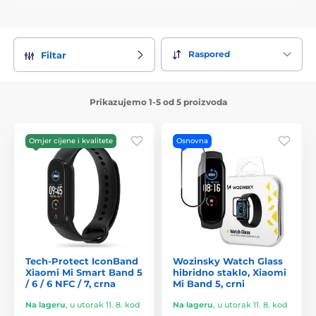
Raspored
Filtar
Prikazujemo 1-5 od 5 proizvoda
Omjer cijene i kvalitete
Osnovna
Tech-Protect IconBand
Wozinsky Watch Glass
Xiaomi Mi Smart Band 5
hibridno staklo, Xiaomi
/ 6 / 6 NFC / 7, crna
Mi Band 5, crni
Na lageru
,
u utorak 11. 8. kod
Na lageru
,
u utorak 11. 8. kod