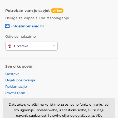
Potreban vam je savjet
offline
Usluge za kupce su na raspolaganju
info@momanio.hr
Gdje se nalazimo
Hrvatska
Sve o kupovini
Dostava
Uvjeti poslovanja
Reklamacije
Povrat robe
Zamjena robe
Datoteke s kolačićima koristimo za osnovno funkcioniranje, radi
Načela o korištenju kolačića
što ugodnije uporabe weba, u analitičke svrhe, a u slučaju
Kontaktne informacije
davanja suglasnosti i u svrhu ciljanog oglašavanja. Više