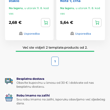
staklo
Note 7, crna
Na lageru
,
u utorak 11. 8. kod
Na lageru
,
u utorak 11. 8. kod
vas
vas
2,68 €
5,64 €
Usporedba
Usporedba
Već ste vidjeli 2 template.products od 2.
1
Besplatna dostava
Obavite kupovinu u iznosu od 30 € i dobivate od nas
besplatnu dostavu.
Robu imamo na zalihi
Svu robu imamo na zalihi, isporuku obavljamo već sljedećeg
dana.