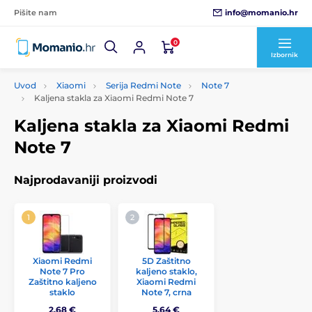
info@momanio.hr
Pišite nam
0
Izbornik
Uvod
Xiaomi
Serija Redmi Note
Note 7
Kaljena stakla za Xiaomi Redmi Note 7
Kaljena stakla za Xiaomi Redmi
Note 7
Najprodavaniji proizvodi
Xiaomi Redmi
5D Zaštitno
Note 7 Pro
kaljeno staklo,
Zaštitno kaljeno
Xiaomi Redmi
staklo
Note 7, crna
2,68 €
5,64 €