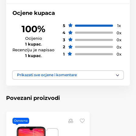
Ocjene kupaca
5
1x
100%
4
0x
Ocijenio
3
0x
1 kupac
.
2
0x
Recenziju je napisao
1
0x
1 kupac
.
Prikazati sve ocjene i komentare
Povezani proizvodi
Osnovna