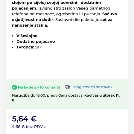
slojem po cijeloj svojoj površini
i
dodatnim
pojačanjem
. Izvrsno štiti zaslon Vašeg pametnog
telefona od masnoće, ogrebotina ili pucanja.
Sačuva
osjetljivost na dodir
. Sastavni dio paketa je
set za
nanošenje stakla
.
Višeslojno
Dodatno pojačano
Tvrdoća:
9H
Mogućnosti dostave ›
Na lageru > 10 komand
Narudžba do 16:00, predviđena dostava:
kod vas u utorak 11.
8.
5,64 €
4,66 € bez PDV-a