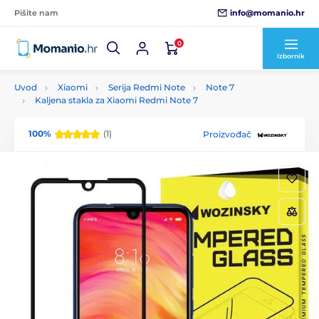
info@momanio.hr
Pišite nam
0
Izbornik
Uvod
Xiaomi
Serija Redmi Note
Note 7
Kaljena stakla za Xiaomi Redmi Note 7
100%
(1)
Proizvođač