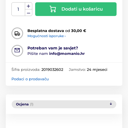
Dodati u košaricu
Besplatna dostava
od
30,00 €
Mogućnosti isporuke ›
Potreban vam je savjet?
Pišite nam
info@momanio.hr
Šifra proizvoda:
2019032602
Jamstvo:
24 mjeseci
Podaci o prodavaču
Ocjena
(1)