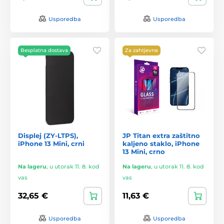
Usporedba
Usporedba
Besplatna dostava
Za zahtjevne
Displej (ZY-LTPS),
JP Titan extra zaštitno
iPhone 13 Mini, crni
kaljeno staklo, iPhone
13 Mini, crno
Na lageru
,
u utorak 11. 8. kod
Na lageru
,
u utorak 11. 8. kod
vas
vas
32,65 €
11,63 €
Usporedba
Usporedba