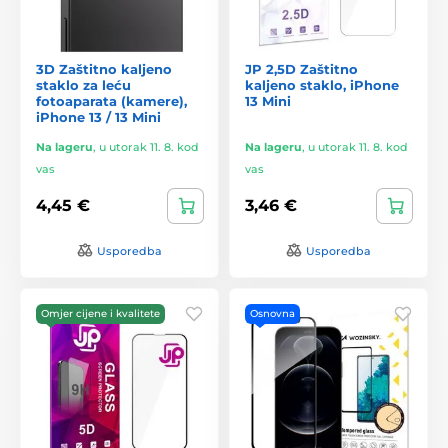
3D Zaštitno kaljeno
JP 2,5D Zaštitno
staklo za leću
kaljeno staklo, iPhone
fotoaparata (kamere),
13 Mini
iPhone 13 / 13 Mini
Na lageru
,
u utorak 11. 8. kod
Na lageru
,
u utorak 11. 8. kod
vas
vas
4,45 €
3,46 €
Usporedba
Usporedba
Omjer cijene i kvalitete
Osnovna