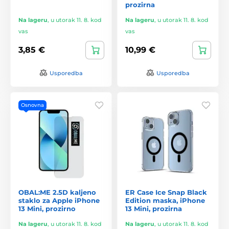
prozirna
Na lageru
,
u utorak 11. 8. kod
Na lageru
,
u utorak 11. 8. kod
vas
vas
3,85 €
10,99 €
Usporedba
Usporedba
Osnovna
OBAL:ME 2.5D kaljeno
ER Case Ice Snap Black
staklo za Apple iPhone
Edition maska, iPhone
13 Mini, prozirno
13 Mini, prozirna
Na lageru
,
u utorak 11. 8. kod
Na lageru
,
u utorak 11. 8. kod