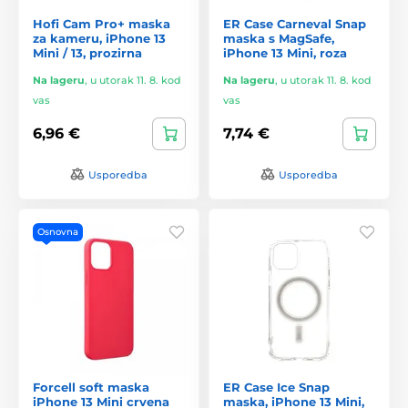
Hofi Cam Pro+ maska
ER Case Carneval Snap
za kameru, iPhone 13
maska s MagSafe,
Mini / 13, prozirna
iPhone 13 Mini, roza
Na lageru
,
u utorak 11. 8. kod
Na lageru
,
u utorak 11. 8. kod
vas
vas
6,96 €
7,74 €
Usporedba
Usporedba
Osnovna
Forcell soft maska
ER Case Ice Snap
iPhone 13 Mini crvena
maska, iPhone 13 Mini,