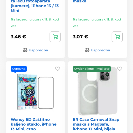
za leću fotoaparata
maska
(kamere), iPhone 13 / 13
Mini
Na lageru
,
u utorak 11. 8. kod
Na lageru
,
u utorak 11. 8. kod
vas
vas
3,46 €
3,07 €
Usporedba
Usporedba
Osnovna
Omjer cijene i kvalitete
Wency 5D Zaštitno
ER Case Carneval Snap
kaljeno staklo, iPhone
maska s MagSafe,
13 Mini, crno
iPhone 13 Mini, bijela