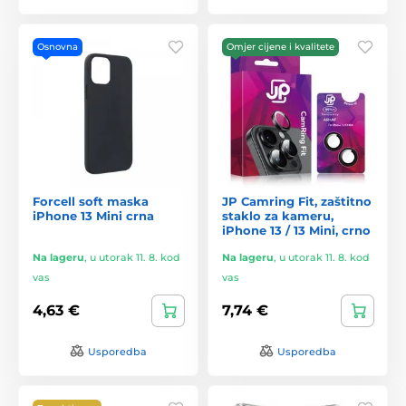
Osnovna
Omjer cijene i kvalitete
Forcell soft maska
JP Camring Fit, zaštitno
iPhone 13 Mini crna
staklo za kameru,
iPhone 13 / 13 Mini, crno
Na lageru
,
u utorak 11. 8. kod
Na lageru
,
u utorak 11. 8. kod
vas
vas
4,63 €
7,74 €
Usporedba
Usporedba