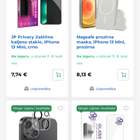
JP Privacy Zaštitno
Magsafe prozirna
kaljeno staklo, iPhone
maska, iPhone 13 Mini,
13 Mini, crno
prozirna
Na lageru
,
u utorak 11. 8. kod
Na lageru
,
u utorak 11. 8. kod
vas
vas
7,74 €
8,13 €
Usporedba
Usporedba
Omjer cijene i kvalitete
Omjer cijene i kvalitete