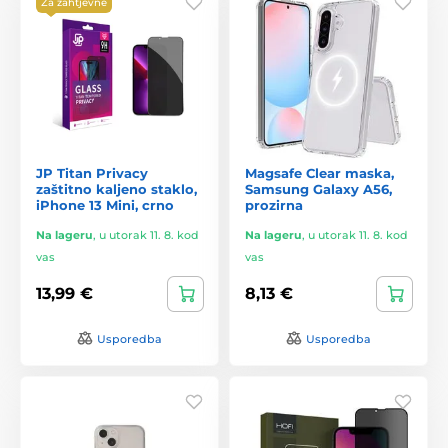
Za zahtjevne
JP Titan Privacy
Magsafe Clear maska,
zaštitno kaljeno staklo,
Samsung Galaxy A56,
iPhone 13 Mini, crno
prozirna
Na lageru
,
u utorak 11. 8. kod
Na lageru
,
u utorak 11. 8. kod
vas
vas
13,99 €
8,13 €
Usporedba
Usporedba