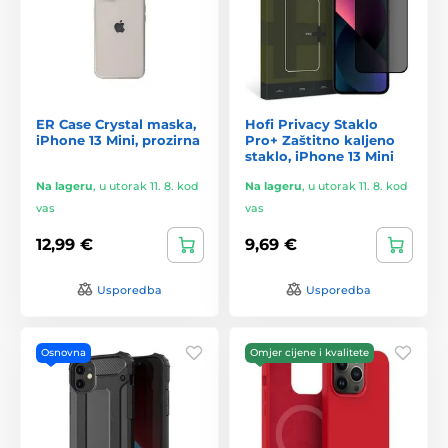
ER Case Crystal maska,
Hofi Privacy Staklo
iPhone 13 Mini, prozirna
Pro+ Zaštitno kaljeno
staklo, iPhone 13 Mini
Na lageru
,
u utorak 11. 8. kod
Na lageru
,
u utorak 11. 8. kod
vas
vas
12,99 €
9,69 €
Usporedba
Usporedba
Osnovna
Omjer cijene i kvalitete