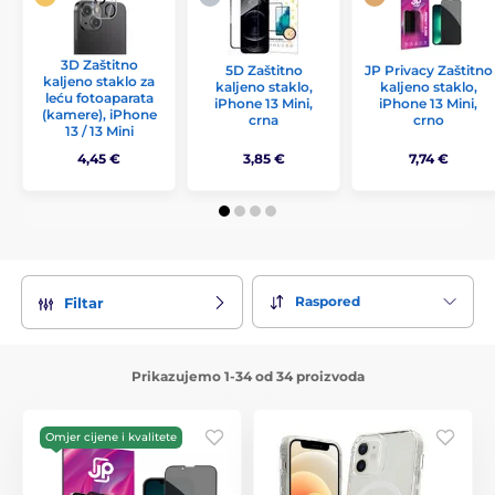
3D Zaštitno
5D Zaštitno
JP Privacy Zaštitno
kaljeno staklo za
kaljeno staklo,
kaljeno staklo,
leću fotoaparata
iPhone 13 Mini,
iPhone 13 Mini,
(kamere), iPhone
crna
crno
13 / 13 Mini
4,45 €
3,85 €
7,74 €
Raspored
Filtar
Prikazujemo 1-34 od 34 proizvoda
Omjer cijene i kvalitete