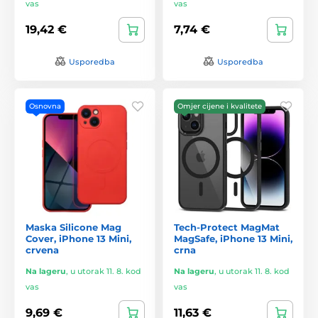
vas
vas
19,42 €
7,74 €
Usporedba
Usporedba
Osnovna
Omjer cijene i kvalitete
Maska Silicone Mag
Tech-Protect MagMat
Cover, iPhone 13 Mini,
MagSafe, iPhone 13 Mini,
crvena
crna
Na lageru
,
u utorak 11. 8. kod
Na lageru
,
u utorak 11. 8. kod
vas
vas
9,69 €
11,63 €