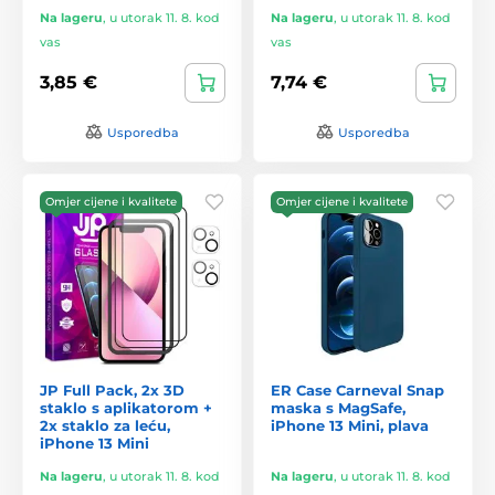
Na lageru
,
u utorak 11. 8. kod
Na lageru
,
u utorak 11. 8. kod
vas
vas
3,85 €
7,74 €
Usporedba
Usporedba
Omjer cijene i kvalitete
Omjer cijene i kvalitete
JP Full Pack, 2x 3D
ER Case Carneval Snap
staklo s aplikatorom +
maska s MagSafe,
2x staklo za leću,
iPhone 13 Mini, plava
iPhone 13 Mini
Na lageru
,
u utorak 11. 8. kod
Na lageru
,
u utorak 11. 8. kod