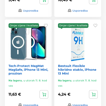
Usporedba
Usporedba
Omjer cijene i kvalitete
Omjer cijene i kvalitete
Tech-Protect MagMat
Bestsuit Flexible
MagSafe, iPhone 13 Mini,
hibridno staklo, iPhone
proziran
13 Mini
Na lageru
,
u utorak 11. 8. kod
Na lageru
,
u utorak 11. 8. kod
vas
vas
11,63 €
4,24 €
Usporedba
Usporedba