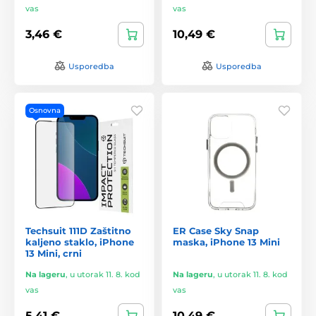
vas
vas
3,46 €
10,49 €
Usporedba
Usporedba
Osnovna
Techsuit 111D Zaštitno
ER Case Sky Snap
kaljeno staklo, iPhone
maska, iPhone 13 Mini
13 Mini, crni
Na lageru
,
u utorak 11. 8. kod
Na lageru
,
u utorak 11. 8. kod
vas
vas
5,41 €
10,49 €