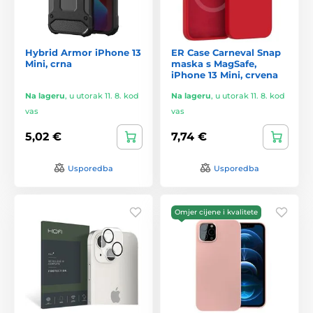
Hybrid Armor iPhone 13
ER Case Carneval Snap
Mini, crna
maska s MagSafe,
iPhone 13 Mini, crvena
Na lageru
,
u utorak 11. 8. kod
Na lageru
,
u utorak 11. 8. kod
vas
vas
5,02 €
7,74 €
Usporedba
Usporedba
Omjer cijene i kvalitete