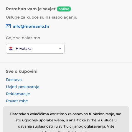
Potreban vam je savjet
online
Usluge za kupce su na raspolaganju
info@momanio.hr
Gdje se nalazimo
Hrvatska
Sve o kupovini
Dostava
Uvjeti poslovanja
Reklamacije
Povrat robe
Zamjena robe
Datoteke s kolačićima koristimo za osnovno funkcioniranje, radi
Načela o korištenju kolačića
što ugodnije uporabe weba, u analitičke svrhe, a u slučaju
Kontaktne informacije
davanja suglasnosti i u svrhu ciljanog oglašavanja. Više
Informacije o obradi osobnih