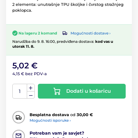
2 elementa: unutrašnje TPU školjke i čvrstog stražnjeg
poklopca.
Mogućnosti dostave ›
Na lageru 2 komand
Narudžba do 9. 8. 16:00, predviđena dostava:
kod vas u
utorak 11. 8.
5,02 €
4,15 € bez PDV-a
Dodati u košaricu
Besplatna dostava
od
30,00 €
Mogućnosti isporuke ›
Potreban vam je savjet?