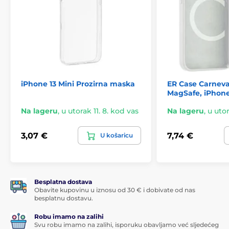
iPhone 13 Mini Prozirna maska
ER Case Carneva
MagSafe, iPhone 
Na lageru
,
u utorak 11. 8. kod vas
Na lageru
,
u utor
3,07 €
7,74 €
U košaricu
Besplatna dostava
Obavite kupovinu u iznosu od 30 € i dobivate od nas
besplatnu dostavu.
Robu imamo na zalihi
Svu robu imamo na zalihi, isporuku obavljamo već sljedećeg