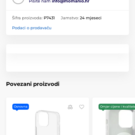
Pišite nam
info@momanio.hr
Šifra proizvoda:
P7431
Jamstvo:
24 mjeseci
Podaci o prodavaču
Povezani proizvodi
Osnovna
Omjer cijene i kvalitet