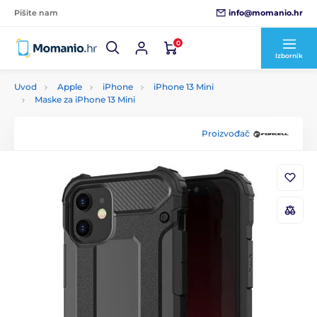
info@momanio.hr
Pišite nam
0
Izbornik
Uvod
Apple
iPhone
iPhone 13 Mini
Maske za iPhone 13 Mini
Proizvođač