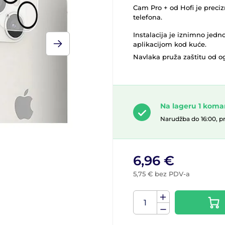
Cam Pro + od Hofi je preciz
telefona.
Instalacija je iznimno jedn
aplikacijom kod kuće.
Navlaka pruža zaštitu od og
Na lageru 1 kom
Narudžba do 16:00, p
6,96 €
5,75 € bez PDV-a