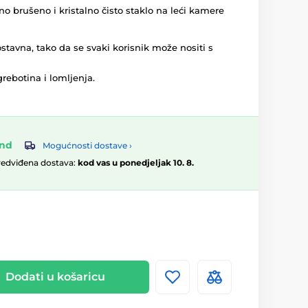
no brušeno i kristalno čisto staklo na leći kamere
ostavna, tako da se svaki korisnik može nositi s
rebotina i lomljenja.
and
Mogućnosti dostave ›
redviđena dostava:
kod vas u ponedjeljak 10. 8.
Dodati u košaricu