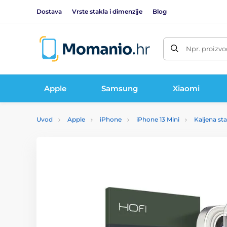
Dostava
Vrste stakla i dimenzije
Blog
Npr. proizvo
Apple
Samsung
Xiaomi
Uvod
Apple
iPhone
iPhone 13 Mini
Kaljena sta