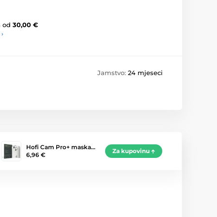
a
od
30,00 €
 ›
Jamstvo:
24 mjeseci
Hofi Cam Pro+ maska…
Za kupovinu
6,96 €