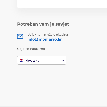
Potreban vam je savjet
Uvijek nam možete pisati na
info@momanio.hr
Gdje se nalazimo
Hrvatska