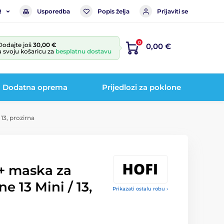
Usporedba
Popis želja
Prijaviti se
R
0
Dodajte još
30,00 €
0,00 €
u svoju košaricu za
besplatnu dostavu
Dodatna oprema
Prijedlozi za poklone
13, prozirna
+ maska za
e 13 Mini / 13,
Prikazati ostalu robu ›