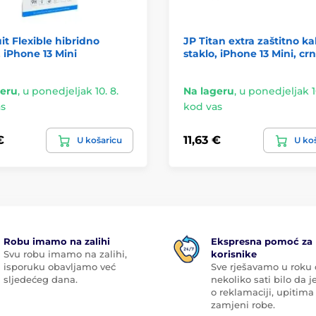
it Flexible hibridno
JP Titan extra zaštitno ka
, iPhone 13 Mini
staklo, iPhone 13 Mini, cr
geru
,
u ponedjeljak 10. 8.
Na lageru
,
u ponedjeljak 10
s
kod vas
€
11,63 €
U košaricu
U ko
Robu imamo na zalihi
Ekspresna pomoć za
Svu robu imamo na zalihi,
korisnike
isporuku obavljamo već
Sve rješavamo u roku
sljedećeg dana.
nekoliko sati bilo da je
o reklamaciji, upitima 
zamjeni robe.