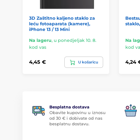
3D Zaštitno kaljeno staklo za
Bestsu
leću fotoaparata (kamere),
staklo
iPhone 13 / 13 Mini
Na lageru
,
u ponedjeljak 10. 8.
Na la
kod vas
kod va
4,45 €
4,24 
U košaricu
Besplatna dostava
Obavite kupovinu u iznosu
od 30 € i dobivate od nas
besplatnu dostavu.