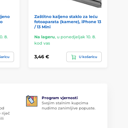
ljeno
Zaštitno kaljeno staklo za leću
JP
no
fotoaparata (kamere), iPhone 13
ka
/ 13 Mini
cr
. 8.
Na lageru
,
u ponedjeljak 10. 8.
Na
kod vas
ko
3,46 €
13
šaricu
U košaricu
Program vjernosti
Svojim stalnim kupcima
 od
nudimo zanimljive popuste.
 riječ
ili