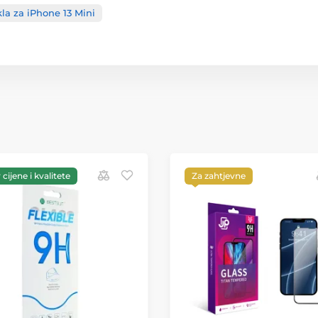
kla za iPhone 13 Mini
cijene i kvalitete
Za zahtjevne