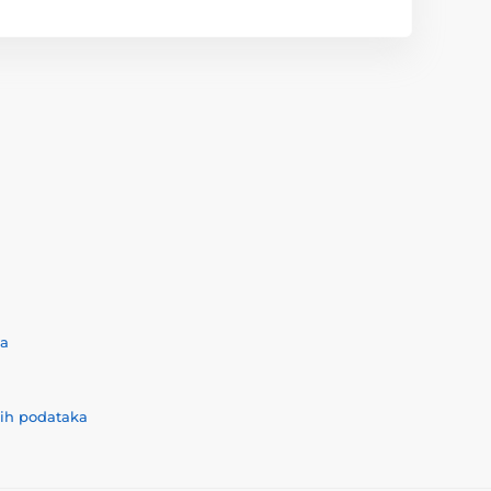
ća
nih podataka