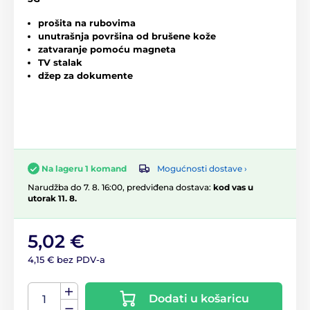
prošita na rubovima
unutrašnja površina od brušene kože
zatvaranje pomoću magneta
TV stalak
džep za dokumente
Mogućnosti dostave ›
Na lageru 1 komand
Narudžba do 7. 8. 16:00, predviđena dostava:
kod vas u
utorak 11. 8.
5,02 €
4,15 € bez PDV-a
Dodati u košaricu