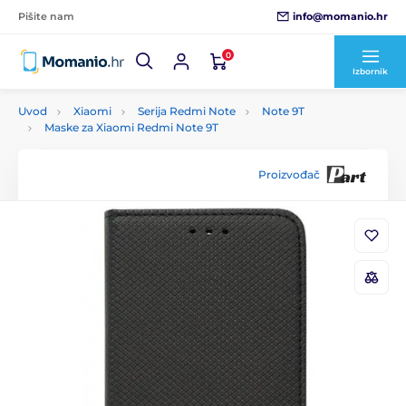
info@momanio.hr
Pišite nam
0
Izbornik
Uvod
Xiaomi
Serija Redmi Note
Note 9T
Maske za Xiaomi Redmi Note 9T
Proizvođač