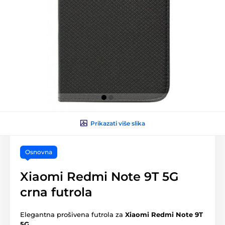
Prikazati više slika
Osnovna
Xiaomi Redmi Note 9T 5G
crna futrola
Elegantna prošivena futrola za
Xiaomi Redmi Note 9T
5G