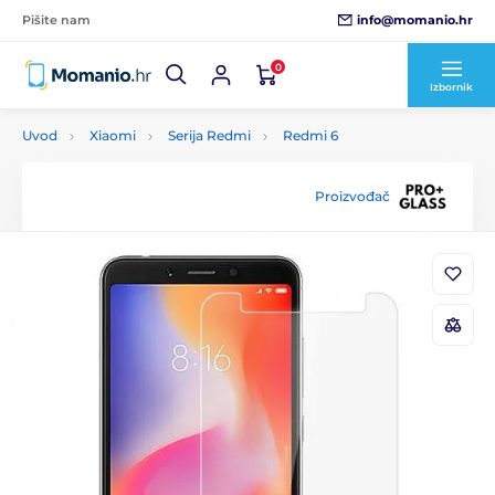
info@momanio.hr
Pišite nam
0
Izbornik
Uvod
Xiaomi
Serija Redmi
Redmi 6
Proizvođač