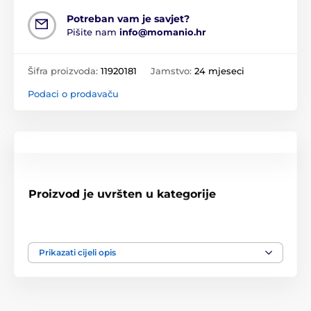
Potreban vam je savjet?
Pišite nam
info@momanio.hr
Šifra proizvoda:
11920181
Jamstvo:
24 mjeseci
Podaci o prodavaču
Proizvod je uvršten u kategorije
Redmi 6A
Redmi 6
Prikazati cijeli opis