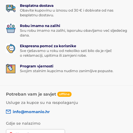
Besplatna dostava
Obavite kupovinu u iznosu od 30 € i dobivate od nas
besplatnu dostavu.
Robu imamo na zalihi
Svu robu imamo na zalihi, isporuku obavljamo već sljedećeg
dana.
Ekspresna pomoć za korisnike
Sve rješavamo u roku od nekoliko sati bilo da je riječ
o reklamaciji, upitima ili zamjeni robe.
Program vjernosti
Svojim stalnim kupcima nudimo zanimljive popuste.
Potreban vam je savjet
offline
Usluge za kupce su na raspolaganju
info@momanio.hr
Gdje se nalazimo