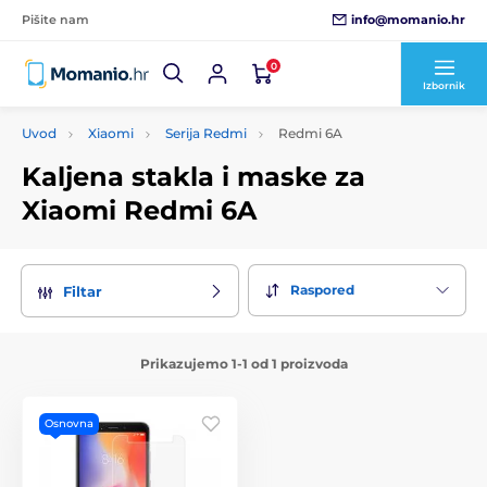
info@momanio.hr
Pišite nam
0
Izbornik
Uvod
Xiaomi
Serija Redmi
Redmi 6A
Kaljena stakla i maske za
Xiaomi Redmi 6A
Raspored
Filtar
Prikazujemo 1-1 od 1 proizvoda
Osnovna