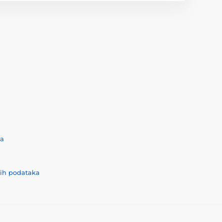
ća
nih podataka