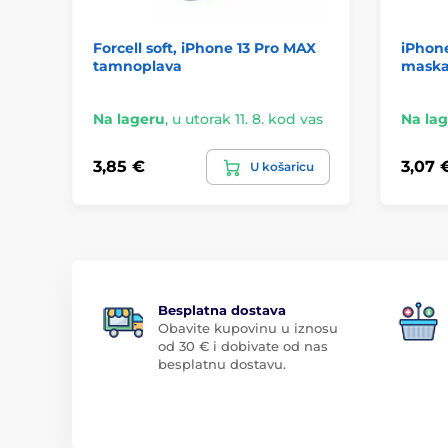
Forcell soft, iPhone 13 Pro MAX
iPhone
tamnoplava
mask
Na lageru
,
u utorak 11. 8. kod vas
Na la
3,85 €
3,07 
U košaricu
Besplatna dostava
Obavite kupovinu u iznosu
od 30 € i dobivate od nas
besplatnu dostavu.