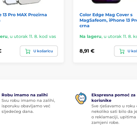
 13 Pro MAX Prozirna
Color Edge Mag Cover s
a
MagSafeom, iPhone 13 Pr
crna
geru
,
u utorak 11. 8. kod vas
Na lageru
,
u utorak 11. 8. 
€
8,91 €
U košaricu
U ko
Robu imamo na zalihi
Ekspresna pomoć za
Svu robu imamo na zalihi,
korisnike
isporuku obavljamo već
Sve rješavamo u roku
sljedećeg dana.
nekoliko sati bilo da je
o reklamaciji, upitima 
zamjeni robe.