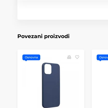
Povezani proizvodi
Osnovna
Osno