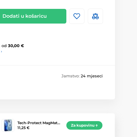
Dodati u košaricu
a
od
30,00 €
 ›
Jamstvo:
24 mjeseci
Tech-Protect MagMat…
Za kupovinu
11,25 €