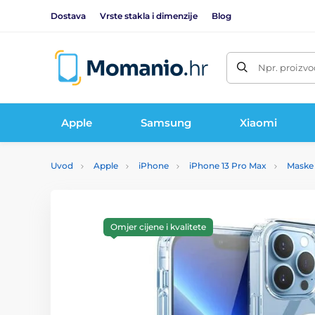
Dostava
Vrste stakla i dimenzije
Blog
Npr. proizvo
Apple
Samsung
Xiaomi
Uvod
Apple
iPhone
iPhone 13 Pro Max
Maske 
Omjer cijene i kvalitete