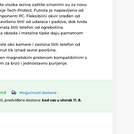
 te visoka razina zaštite sinonimi su za novu
e Tech-Protect. Futrola je napravljeno od
ponenti PC. Fleksibilni okvir izrađen od
avršeno štiti od udaraca i padova, dok tvrda
nata štiti telefon od ogrebotina.
ka obrada i metalne tipke daju pametnom
ole oko kamere i zaslona štiti telefon od
nut tik iznad ravne površine.
jen magnetskim prstenom kompatibilnim s
 za brzo i jednostavno punjenje.
and
Mogućnosti dostave ›
00, predviđena dostava:
kod vas u utorak 11. 8.