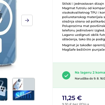
Stilski i jednostavan dizajn
Magmat futrolu od kompanij
visokokvalitetnog TPU i kom
poliuretanskog materijala s
stražnja strana od polikarbo
Poluprozirna mat površins
telefonu jedinstveni izgled.
Lagano uzdignuti oblik futr
oštećenja, tako što je podig
Magmat je također opreml
MagSafe bežičnim punjačem
Na lageru 2 kom
Narudžba do 9. 8. 16:
11,25 €
9,30 € bez PDV-a