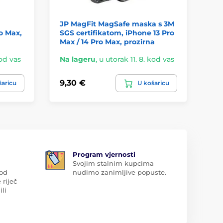
JP MagFit MagSafe maska s 3M
Ma
o Max,
SGS certifikatom, iPhone 13 Pro
iP
Max / 14 Pro Max, prozirna
kod vas
Na lageru
,
u utorak 11. 8. kod vas
Na
9,30 €
10
šaricu
U košaricu
Program vjernosti
Svojim stalnim kupcima
 od
nudimo zanimljive popuste.
 riječ
ili