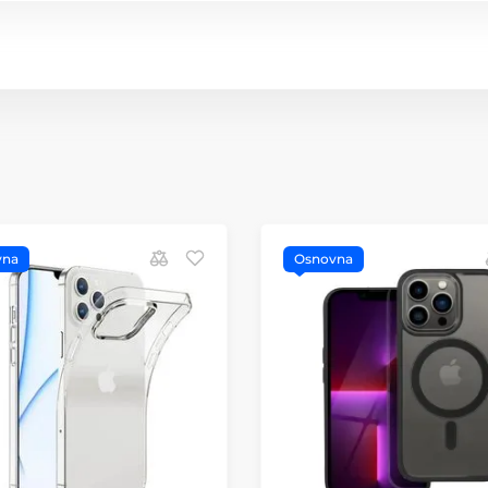
vna
Osnovna