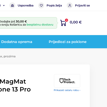
Usporedba
Popis želja
Prijaviti se
R
0
Dodajte još
30,00 €
0,00 €
u svoju košaricu za
besplatnu dostavu
Dodatna oprema
Prijedlozi za poklone
x, prozirna
t MagMat
one 13 Pro
Prikazati ostalu robu ›