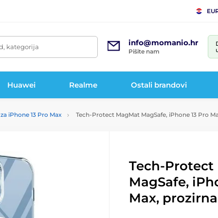
EU
info@momanio.hr
d, kategorija
Pišite nam
Huawei
Realme
Ostali brandovi
za iPhone 13 Pro Max
Tech-Protect MagMat MagSafe, iPhone 13 Pro Ma
Tech-Protec
MagSafe, iPh
Max, prozirna