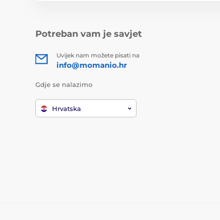
Potreban vam je savjet
Uvijek nam možete pisati na
info@momanio.hr
Gdje se nalazimo
Hrvatska