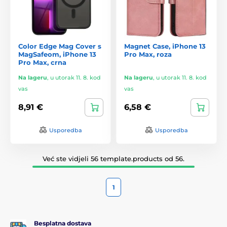
Color Edge Mag Cover s
Magnet Case, iPhone 13
MagSafeom, iPhone 13
Pro Max, roza
Pro Max, crna
Na lageru
,
u utorak 11. 8. kod
Na lageru
,
u utorak 11. 8. kod
vas
vas
8,91 €
6,58 €
Usporedba
Usporedba
Već ste vidjeli 56 template.products od 56.
1
Besplatna dostava