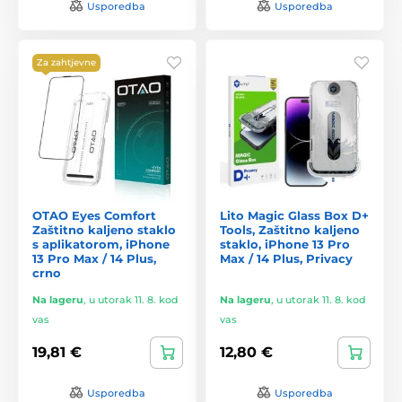
Usporedba
Usporedba
Za zahtjevne
OTAO Eyes Comfort
Lito Magic Glass Box D+
Zaštitno kaljeno staklo
Tools, Zaštitno kaljeno
s aplikatorom, iPhone
staklo, iPhone 13 Pro
13 Pro Max / 14 Plus,
Max / 14 Plus, Privacy
crno
Na lageru
,
u utorak 11. 8. kod
Na lageru
,
u utorak 11. 8. kod
vas
vas
19,81 €
12,80 €
Usporedba
Usporedba