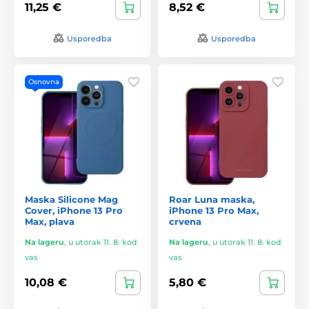
11,25 €
8,52 €
Usporedba
Usporedba
Osnovna
Maska Silicone Mag
Roar Luna maska,
Cover, iPhone 13 Pro
iPhone 13 Pro Max,
Max, plava
crvena
Na lageru
,
u utorak 11. 8. kod
Na lageru
,
u utorak 11. 8. kod
vas
vas
10,08 €
5,80 €