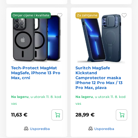
Omjer cijene i kvalitete
Za zahtjevne
Tech-Protect MagMat
Suritch MagSafe
MagSafe, iPhone 13 Pro
Kickstand
Max, crni
Camprotector maska
iPhone 12 Pro Max / 13
Pro Max, plava
Na lageru
,
u utorak 11. 8. kod
Na lageru
,
u utorak 11. 8. kod
vas
vas
11,63 €
28,99 €
Usporedba
Usporedba