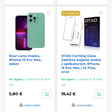
Za zahtjevne
Roar Luna maska,
OTAO Corning Glass
iPhone 13 Pro Max,
Zaštitno kaljeno staklo
zeleni
s aplikatorom, iPhone
13 Pro Max / 14 Plus,
crno
Na lageru
,
u utorak 11. 8. kod
Na lageru
,
u utorak 11. 8. kod
vas
vas
5,80 €
19,42 €
Usporedba
Usporedba