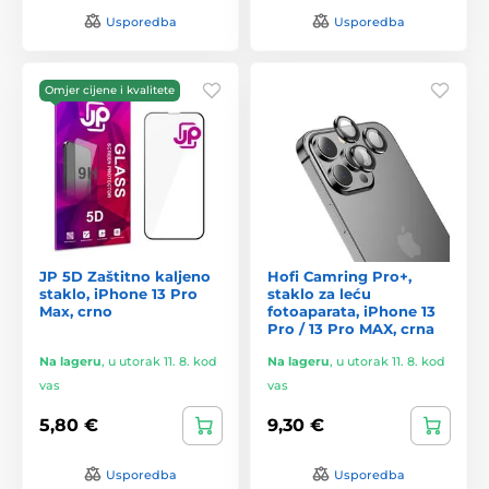
Usporedba
Usporedba
Omjer cijene i kvalitete
JP 5D Zaštitno kaljeno
Hofi Camring Pro+,
staklo, iPhone 13 Pro
staklo za leću
Max, crno
fotoaparata, iPhone 13
Pro / 13 Pro MAX, crna
Na lageru
,
u utorak 11. 8. kod
Na lageru
,
u utorak 11. 8. kod
vas
vas
5,80 €
9,30 €
Usporedba
Usporedba