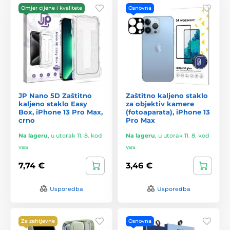
Omjer cijene i kvalitete
Osnovna
JP Nano 5D Zaštitno
Zaštitno kaljeno staklo
kaljeno staklo Easy
za objektiv kamere
Box, iPhone 13 Pro Max,
(fotoaparata), iPhone 13
crno
Pro Max
Na lageru
,
u utorak 11. 8. kod
Na lageru
,
u utorak 11. 8. kod
vas
vas
7,74 €
3,46 €
Usporedba
Usporedba
Za zahtjevne
Osnovna