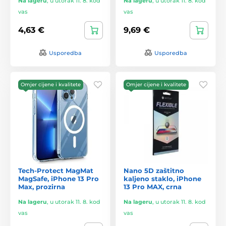
Na lageru
,
u utorak 11. 8. kod
Na lageru
,
u utorak 11. 8. kod
vas
vas
4,63 €
9,69 €
Usporedba
Usporedba
Omjer cijene i kvalitete
Omjer cijene i kvalitete
Tech-Protect MagMat
Nano 5D zaštitno
MagSafe, iPhone 13 Pro
kaljeno staklo, iPhone
Max, prozirna
13 Pro MAX, crna
Na lageru
,
u utorak 11. 8. kod
Na lageru
,
u utorak 11. 8. kod
vas
vas