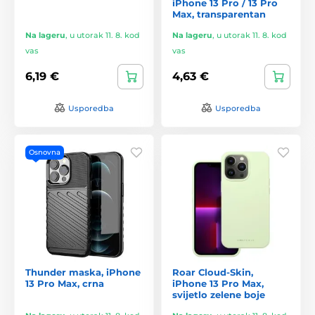
iPhone 13 Pro / 13 Pro
Max, transparentan
Na lageru
,
u utorak 11. 8. kod
Na lageru
,
u utorak 11. 8. kod
vas
vas
6,19 €
4,63 €
Usporedba
Usporedba
Osnovna
Thunder maska, iPhone
Roar Cloud-Skin,
13 Pro Max, crna
iPhone 13 Pro Max,
svijetlo zelene boje