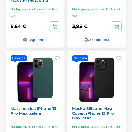
Max / 14 Plus, crna
Na lageru
,
u utorak 11. 8. kod
Na lageru
,
u utorak 11. 8. kod
vas
vas
5,64 €
3,85 €
Usporedba
Usporedba
Osnovna
Osnovna
Matt maska, iPhone 13
Maska Silicone Mag
Pro Max, zeleni
Cover, iPhone 13 Pro
Max, crna
Na lageru
,
u utorak 11. 8. kod
Na lageru
,
u utorak 11. 8. kod