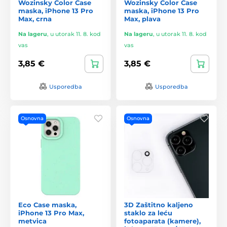
Wozinsky Color Case
Wozinsky Color Case
maska, iPhone 13 Pro
maska, iPhone 13 Pro
Max, crna
Max, plava
Na lageru
,
u utorak 11. 8. kod
Na lageru
,
u utorak 11. 8. kod
vas
vas
3,85 €
3,85 €
Usporedba
Usporedba
Osnovna
Osnovna
Eco Case maska,
3D Zaštitno kaljeno
iPhone 13 Pro Max,
staklo za leću
metvica
fotoaparata (kamere),