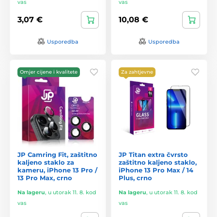
vas
vas
3,07 €
10,08 €
Usporedba
Usporedba
Omjer cijene i kvalitete
Za zahtjevne
JP Camring Fit, zaštitno
JP Titan extra čvrsto
kaljeno staklo za
zaštitno kaljeno staklo,
kameru, iPhone 13 Pro /
iPhone 13 Pro Max / 14
13 Pro Max, crno
Plus, crno
Na lageru
,
u utorak 11. 8. kod
Na lageru
,
u utorak 11. 8. kod
vas
vas