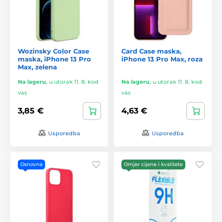
Wozinsky Color Case
Card Case maska,
maska, iPhone 13 Pro
iPhone 13 Pro Max, roza
Max, zelena
Na lageru
,
u utorak 11. 8. kod
Na lageru
,
u utorak 11. 8. kod
vas
vas
3,85 €
4,63 €
Usporedba
Usporedba
Osnovna
Omjer cijene i kvalitete