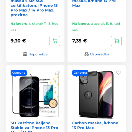
maska s 3M SGS
maska, iPhone 13 Pro
certifikatom, iPhone 13
Max
Pro Max / 14 Pro Max,
prozirna
Na lageru
,
u utorak 11. 8. kod
Na lageru
,
u utorak 11. 8. kod
vas
vas
9,30 €
7,35 €
Usporedba
Usporedba
Osnovna
Osnovna
5D Zaštitno kaljeno
Carbon maska, iPhone
Staklo za iPhone 13 Pro
13 Pro Max