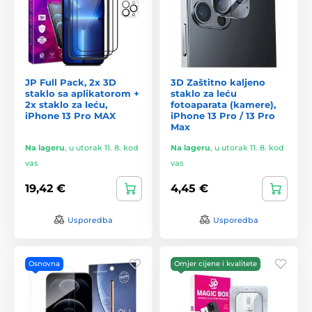
JP Full Pack, 2x 3D
3D Zaštitno kaljeno
staklo sa aplikatorom +
staklo za leću
2x staklo za leću,
fotoaparata (kamere),
iPhone 13 Pro MAX
iPhone 13 Pro / 13 Pro
Max
Na lageru
,
u utorak 11. 8. kod
Na lageru
,
u utorak 11. 8. kod
vas
vas
19,42 €
4,45 €
Usporedba
Usporedba
Osnovna
Omjer cijene i kvalitete