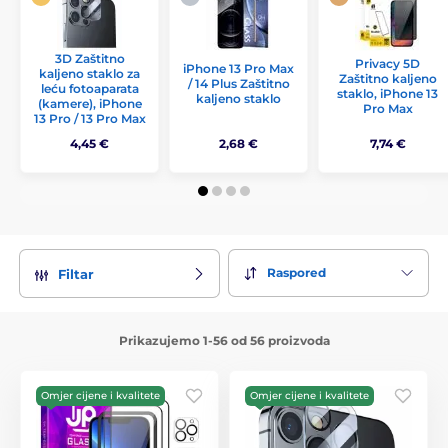
3D Zaštitno
Privacy 5D
iPhone 13 Pro Max
kaljeno staklo za
Zaštitno kaljeno
/ 14 Plus Zaštitno
leću fotoaparata
staklo, iPhone 13
kaljeno staklo
(kamere), iPhone
Pro Max
13 Pro / 13 Pro Max
4,45 €
2,68 €
7,74 €
Raspored
Filtar
Prikazujemo 1-56 od 56 proizvoda
Omjer cijene i kvalitete
Omjer cijene i kvalitete