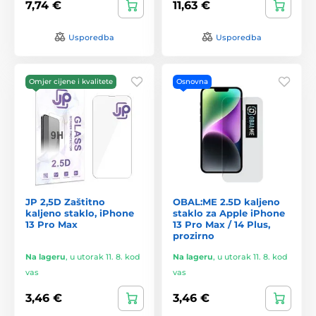
7,74 €
11,63 €
Usporedba
Usporedba
Omjer cijene i kvalitete
Osnovna
JP 2,5D Zaštitno
OBAL:ME 2.5D kaljeno
kaljeno staklo, iPhone
staklo za Apple iPhone
13 Pro Max
13 Pro Max / 14 Plus,
prozirno
Na lageru
,
u utorak 11. 8. kod
Na lageru
,
u utorak 11. 8. kod
vas
vas
3,46 €
3,46 €