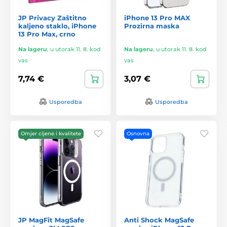
JP Privacy Zaštitno
iPhone 13 Pro MAX
kaljeno staklo, iPhone
Prozirna maska
13 Pro Max, crno
Na lageru
,
u utorak 11. 8. kod
Na lageru
,
u utorak 11. 8. kod
vas
vas
7,74 €
3,07 €
Usporedba
Usporedba
Omjer cijene i kvalitete
Osnovna
JP MagFit MagSafe
Anti Shock MagSafe