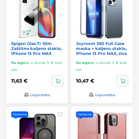
Spigen Glas.Tr Slim
Joyroom 360 Full Case
Zaštitno kaljeno staklo,
maska + kaljeno staklo,
iPhone 13 Pro MAX
iPhone 13 Pro MAX, siva
Na lageru
,
u utorak 11. 8. kod
Na lageru
,
u utorak 11. 8. kod
vas
vas
11,63 €
10,47 €
Usporedba
Usporedba
Osnovna
Osnovna