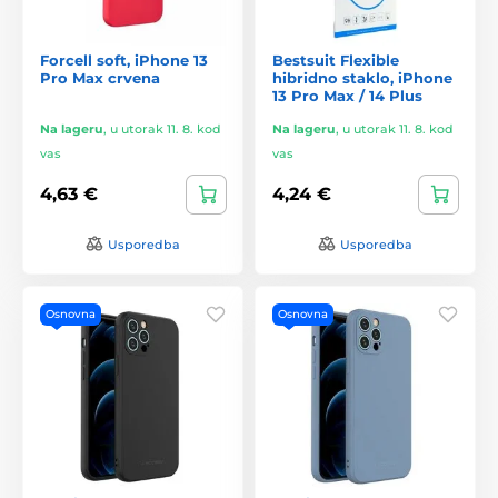
Forcell soft, iPhone 13
Bestsuit Flexible
Pro Max crvena
hibridno staklo, iPhone
13 Pro Max / 14 Plus
Na lageru
,
u utorak 11. 8. kod
Na lageru
,
u utorak 11. 8. kod
vas
vas
4,63 €
4,24 €
Usporedba
Usporedba
Osnovna
Osnovna