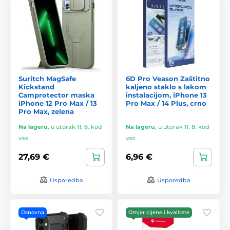
Suritch MagSafe
6D Pro Veason Zaštitno
Kickstand
kaljeno staklo s lakom
Camprotector maska
instalacijom, iPhone 13
iPhone 12 Pro Max / 13
Pro Max / 14 Plus, crno
Pro Max, zelena
Na lageru
,
u utorak 11. 8. kod
Na lageru
,
u utorak 11. 8. kod
vas
vas
27,69 €
6,96 €
Usporedba
Usporedba
Osnovna
Omjer cijene i kvalitete