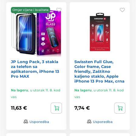
Omjer cijene i kvalitete
JP Long Pack, 3 stakla
Swissten Full Glue,
za telefon sa
Color frame, Case
aplikatorom, iPhone 13
friendly, Zaštitno
Pro MAX
kaljeno staklo, Apple
iPhone 13 Pro Max, crna
Na lageru
,
u utorak 11. 8. kod
Na lageru
,
u utorak 11. 8. kod
vas
vas
11,63 €
7,74 €
Usporedba
Usporedba