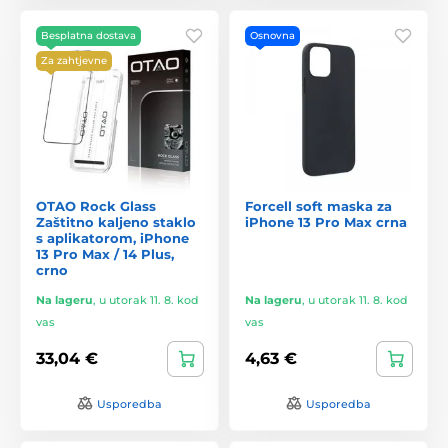
Besplatna dostava
Osnovna
Za zahtjevne
OTAO Rock Glass
Forcell soft maska za
Zaštitno kaljeno staklo
iPhone 13 Pro Max crna
s aplikatorom, iPhone
13 Pro Max / 14 Plus,
crno
Na lageru
,
u utorak 11. 8. kod
Na lageru
,
u utorak 11. 8. kod
vas
vas
33,04 €
4,63 €
Usporedba
Usporedba