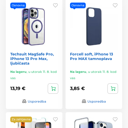
Osnovna
Osnovna
Techsuit MagSafe Pro,
Forcell soft, iPhone 13
iPhone 13 Pro Max,
Pro MAX tamnoplava
ljubičasta
Na lageru
,
u utorak 11. 8. kod
Na lageru
,
u utorak 11. 8. kod
vas
vas
13,19 €
3,85 €
Usporedba
Usporedba
Za zahtjevne