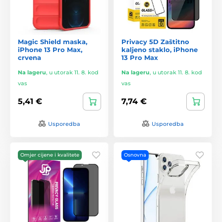
Magic Shield maska,
Privacy 5D Zaštitno
iPhone 13 Pro Max,
kaljeno staklo, iPhone
crvena
13 Pro Max
Na lageru
,
u utorak 11. 8. kod
Na lageru
,
u utorak 11. 8. kod
vas
vas
5,41 €
7,74 €
Usporedba
Usporedba
Omjer cijene i kvalitete
Osnovna