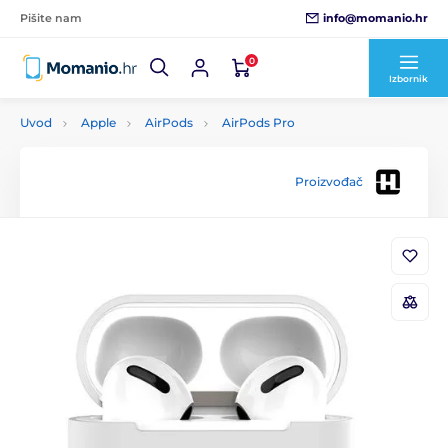
info@momanio.hr
Pišite nam
0
Izbornik
Uvod
Apple
AirPods
AirPods Pro
Proizvođač