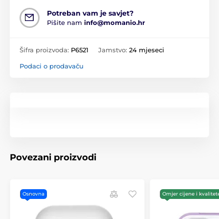
Potreban vam je savjet?
Pišite nam
info@momanio.hr
Šifra proizvoda:
P6521
Jamstvo:
24 mjeseci
Podaci o prodavaču
Povezani proizvodi
Osnovna
Omjer cijene i kvalitet