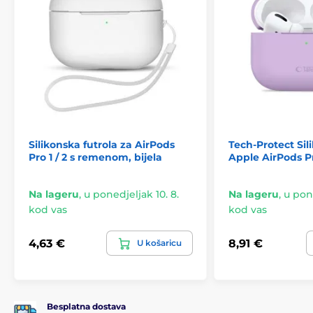
Silikonska futrola za AirPods
Tech-Protect Si
Pro 1 / 2 s remenom, bijela
Apple AirPods Pr
Na lageru
,
u ponedjeljak 10. 8.
Na lageru
,
u pone
kod vas
kod vas
4,63 €
8,91 €
U košaricu
Besplatna dostava