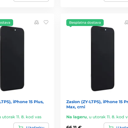
ostava
Besplatna dostava
LTPS), iPhone 15 Plus,
Zaslon (ZY-LTPS), iPhone 15 P
Max, crni
u utorak 11. 8. kod vas
Na lageru
,
u utorak 11. 8. kod 
66,11 €
U košaricu
U koša