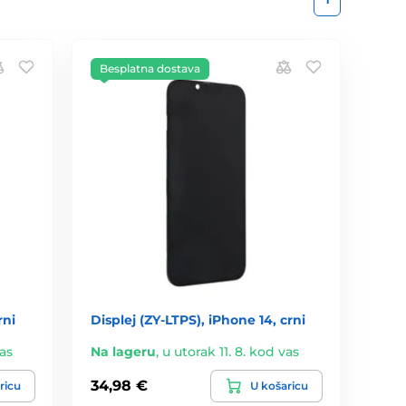
Besplatna dostava
rni
Displej (ZY-LTPS), iPhone 14, crni
vas
Na lageru
,
u utorak 11. 8. kod vas
34,98 €
ricu
U košaricu