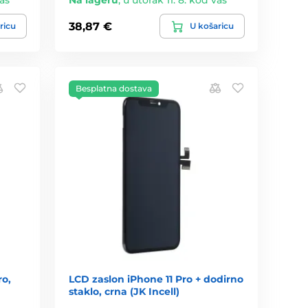
vas
Na lageru
,
u utorak 11. 8. kod vas
38,87 €
ricu
U košaricu
Besplatna dostava
ro,
LCD zaslon iPhone 11 Pro + dodirno
staklo, crna (JK Incell)