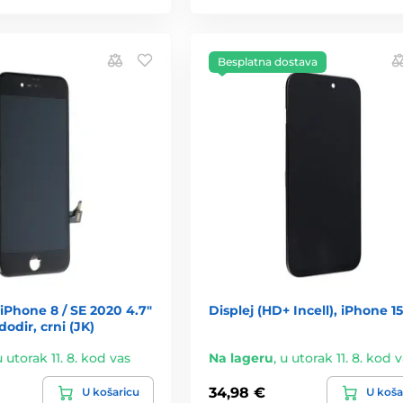
Besplatna dostava
iPhone 8 / SE 2020 4.7"
Displej (HD+ Incell), iPhone 15
dodir, crni (JK)
u utorak 11. 8. kod vas
Na lageru
,
u utorak 11. 8. kod 
34,98 €
U košaricu
U koša