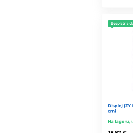
Besplatna d
Displej (ZY-
crni
Na lageru
,
38,87 €