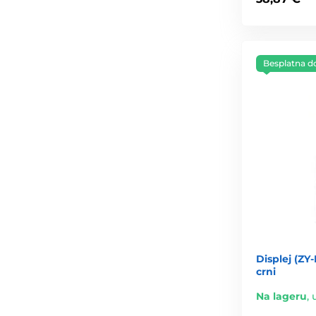
Besplatna d
Displej (ZY
crni
Na lageru
,