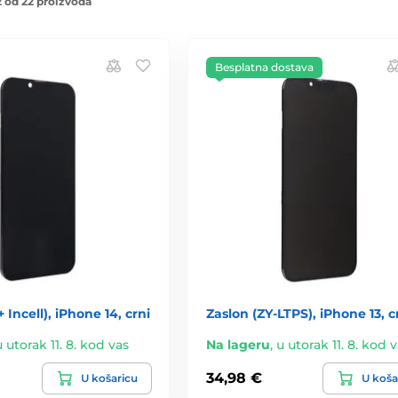
 od 22 proizvoda
Besplatna dostava
 Incell), iPhone 14, crni
Zaslon (ZY-LTPS), iPhone 13, c
u utorak 11. 8. kod vas
Na lageru
,
u utorak 11. 8. kod 
34,98 €
U košaricu
U koša