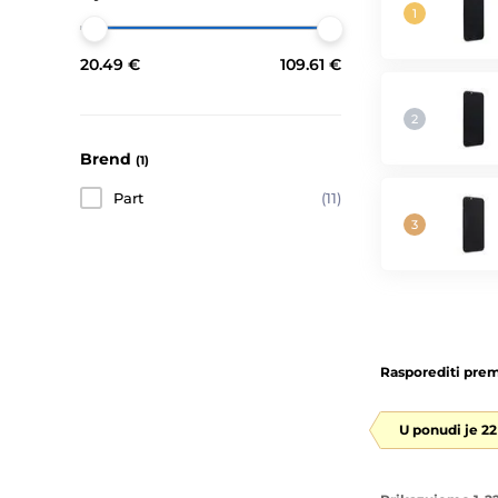
20.49 €
109.61 €
Brend
(1)
Part
(11)
Rasporediti prem
U ponudi je 2