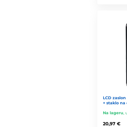
LCD zaslon 
+ staklo na 
Na lageru
,
20,97 €