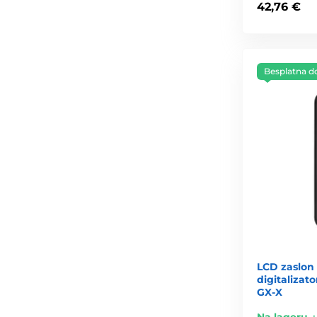
42,76 €
Besplatna d
LCD zaslon 
digitalizat
GX-X