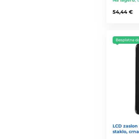
Na lageru
,
54,44 €
Besplatna d
LCD zaslon
staklo, crna