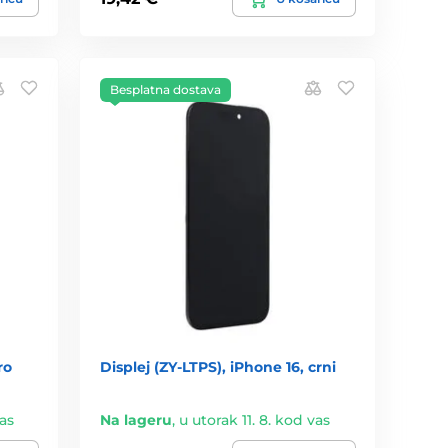
Besplatna dostava
ro
Displej (ZY-LTPS), iPhone 16, crni
vas
Na lageru
,
u utorak 11. 8. kod vas