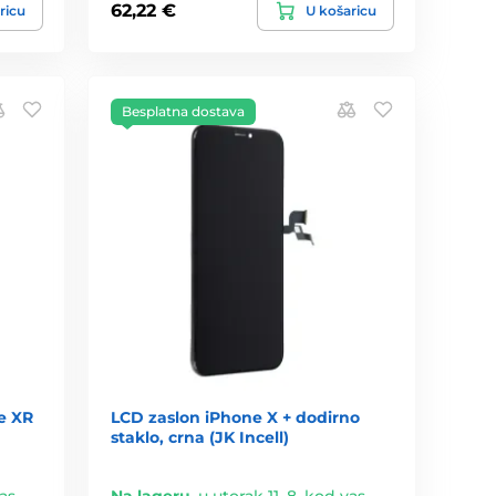
62,22 €
ricu
U košaricu
Besplatna dostava
e XR
LCD zaslon iPhone X + dodirno
staklo, crna (JK Incell)