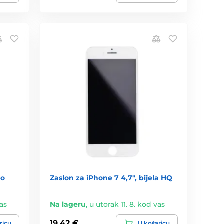
ro
Zaslon za iPhone 7 4,7", bijela HQ
vas
Na lageru
,
u utorak 11. 8. kod vas
19,42 €
ricu
U košaricu