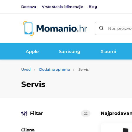
Dostava
Vrste stakla i dimenzije
Blog
Npr. proizvo
Apple
Samsung
Xiaomi
Uvod
Dodatna oprema
Servis
Servis
Filtar
Najprodavani
22
Cijena