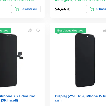
u utorak 11. 8. kod vas
Na lageru
,
u utorak 11. 8. kod 
54,44 €
U košaricu
U koša
ostava
Besplatna dostava
 iPhone XS + dodirno
Displej (ZY-LTPS), iPhone 15 P
 (JK Incell)
crni