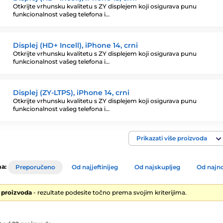
Otkrijte vrhunsku kvalitetu s ZY displejem koji osigurava punu
funkcionalnost vašeg telefona i…
Displej (HD+ Incell), iPhone 14, crni
Otkrijte vrhunsku kvalitetu s ZY displejem koji osigurava punu
funkcionalnost vašeg telefona i…
Displej (ZY-LTPS), iPhone 14, crni
Otkrijte vrhunsku kvalitetu s ZY displejem koji osigurava punu
funkcionalnost vašeg telefona i…
Prikazati više proizvoda
a:
Preporučeno
Od najjeftinijeg
Od najskupljeg
Od najno
2 proizvoda
- rezultate podesite točno prema svojim kriterijima.