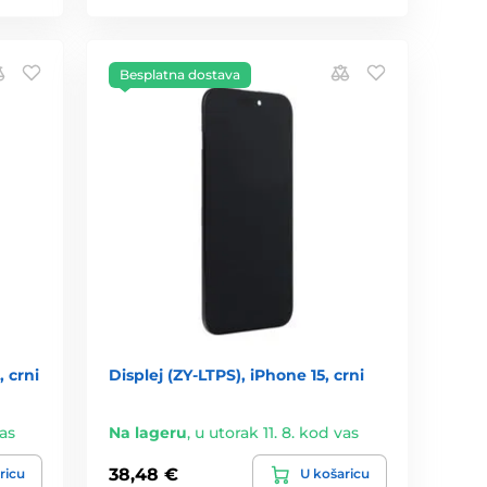
Besplatna dostava
, crni
Displej (ZY-LTPS), iPhone 15, crni
vas
Na lageru
,
u utorak 11. 8. kod vas
38,48 €
ricu
U košaricu