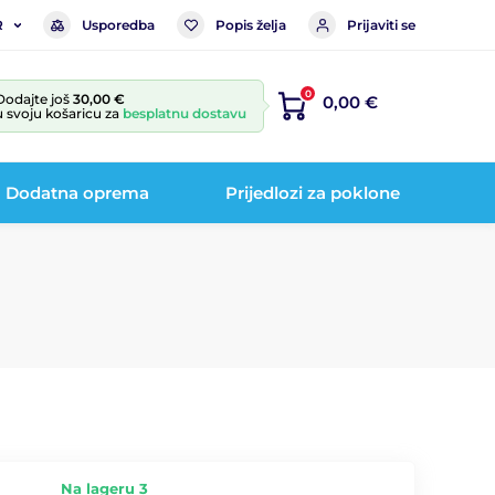
Usporedba
Popis želja
Prijaviti se
R
0
Dodajte još
30,00 €
0,00 €
u svoju košaricu za
besplatnu dostavu
Dodatna oprema
Prijedlozi za poklone
Na lageru 3