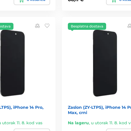
ostava
Besplatna dostava
-LTPS), iPhone 14 Pro,
Zaslon (ZY-LTPS), iPhone 14 P
Max, crni
u utorak 11. 8. kod vas
Na lageru
,
u utorak 11. 8. kod 