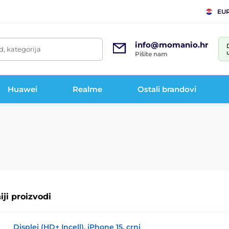
EU
info@momanio.hr
d, kategorija
Pišite nam
Huawei
Realme
Ostali brandovi
ji proizvodi
Displej (HD+ Incell), iPhone 15, crni