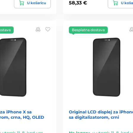
58,33 €
U košaricu
U koša
ostava
Besplatna dostava
za iPhone X sa
Original LCD displej za iPhon
orom, crna, HQ, OLED
sa digitalizatorom, crni