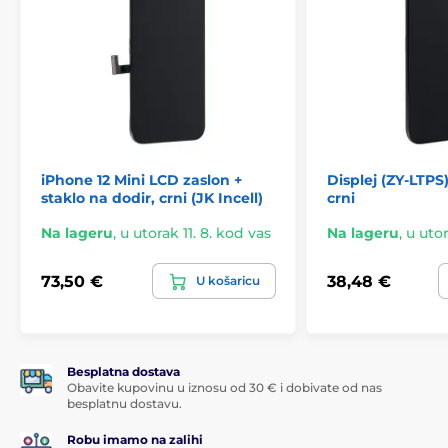
iPhone 12 Mini LCD zaslon +
Displej (ZY-LTPS)
staklo na dodir, crni (JK Incell)
crni
Na lageru
,
u utorak 11. 8. kod vas
Na lageru
,
u utor
73,50 €
38,48 €
U košaricu
Besplatna dostava
Obavite kupovinu u iznosu od 30 € i dobivate od nas
besplatnu dostavu.
Robu imamo na zalihi