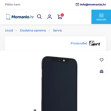
info@momanio.hr
Pišite nam
0
Izbornik
Uvod
Dodatna oprema
Servis
Proizvođač