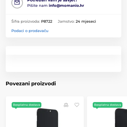
Potreban vam je savjet?
Pišite nam
info@momanio.hr
Šifra proizvoda:
P8722
Jamstvo:
24 mjeseci
Podaci o prodavaču
Povezani proizvodi
Besplatna dostava
Besplatna dostava