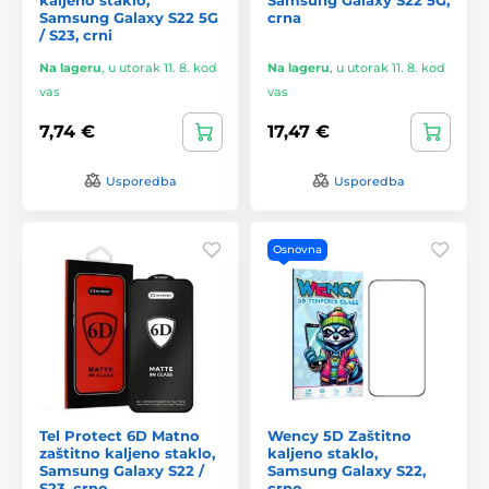
Samsung Galaxy S22 5G
crna
/ S23, crni
Na lageru
,
u utorak 11. 8. kod
Na lageru
,
u utorak 11. 8. kod
vas
vas
7,74 €
17,47 €
Usporedba
Usporedba
Osnovna
Tel Protect 6D Matno
Wency 5D Zaštitno
zaštitno kaljeno staklo,
kaljeno staklo,
Samsung Galaxy S22 /
Samsung Galaxy S22,
S23, crno
crno