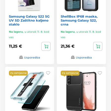
Samsung Galaxy S22 5G
ShellBox IP68 maska,
UV 5D Zaštitno kaljeno
Samsung Galaxy S22,
staklo
crna
Na lageru
,
u utorak 11. 8. kod
Na lageru
,
u utorak 11. 8. kod
vas
vas
11,25 €
21,36 €
Usporedba
Usporedba
Za zahtjevne
Za zahtjevne