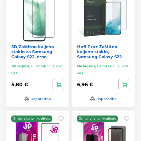
5D Zaštitno kaljeno
Hofi Pro+ Zaštitno
staklo za Samsung
kaljeno staklo,
Galaxy S22, crna
Samsung Galaxy S22
Na lageru
,
u utorak 11. 8. kod
Na lageru
,
u utorak 11. 8. kod
vas
vas
5,80 €
6,96 €
Usporedba
Usporedba
Omjer cijene i kvalitete
Omjer cijene i kvalitete