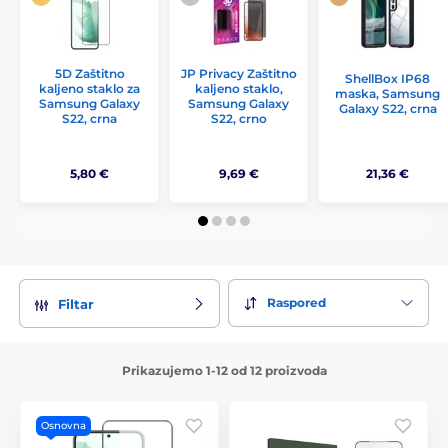
5D Zaštitno
JP Privacy Zaštitno
ShellBox IP68
kaljeno staklo za
kaljeno staklo,
maska, Samsung
Samsung Galaxy
Samsung Galaxy
Galaxy S22, crna
S22, crna
S22, crno
5,80 €
9,69 €
21,36 €
Raspored
Filtar
Prikazujemo 1-12 od 12 proizvoda
Osnovna