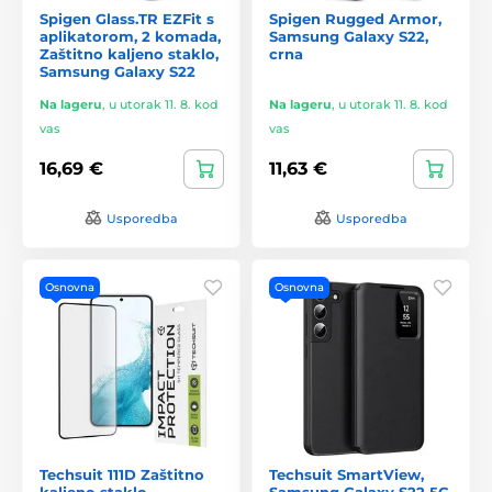
Spigen Glass.TR EZFit s
Spigen Rugged Armor,
aplikatorom, 2 komada,
Samsung Galaxy S22,
Zaštitno kaljeno staklo,
crna
Samsung Galaxy S22
Na lageru
,
u utorak 11. 8. kod
Na lageru
,
u utorak 11. 8. kod
vas
vas
16,69 €
11,63 €
Usporedba
Usporedba
Osnovna
Osnovna
Techsuit 111D Zaštitno
Techsuit SmartView,
kaljeno staklo,
Samsung Galaxy S22 5G,