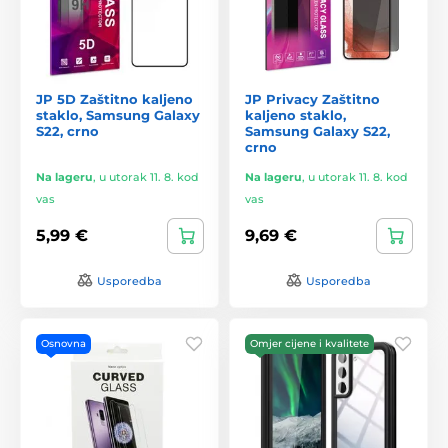
JP 5D Zaštitno kaljeno
JP Privacy Zaštitno
staklo, Samsung Galaxy
kaljeno staklo,
S22, crno
Samsung Galaxy S22,
crno
Na lageru
,
u utorak 11. 8. kod
Na lageru
,
u utorak 11. 8. kod
vas
vas
5,99 €
9,69 €
Usporedba
Usporedba
Osnovna
Omjer cijene i kvalitete