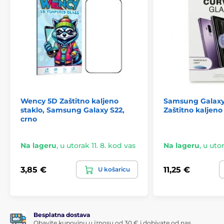
Wency 5D Zaštitno kaljeno
Samsung Galaxy
staklo, Samsung Galaxy S22,
Zaštitno kaljeno
crno
Na lageru
,
u utorak 11. 8. kod vas
Na lageru
,
u utor
3,85 €
11,25 €
U košaricu
Besplatna dostava
Obavite kupovinu u iznosu od 30 € i dobivate od nas