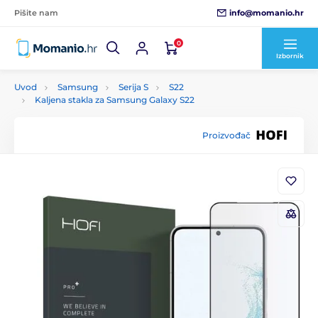
info@momanio.hr
Pišite nam
0
Izbornik
Uvod
Samsung
Serija S
S22
Kaljena stakla za Samsung Galaxy S22
Proizvođač