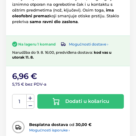
iznimno otporan na ogrebotine čak i u kontaktu s
oštrim predmetima (nož, ključevi). Osim toga,
ima
oleofobni premaz
koji smanjuje otiske prstiju. Staklo
prekriva
samo ravni dio zaslona
.
Mogućnosti dostave ›
Na lageru 1 komand
Narudžba do 9. 8. 16:00, predviđena dostava:
kod vas u
utorak 11. 8.
6,96 €
5,75 € bez PDV-a
Dodati u košaricu
Besplatna dostava
od
30,00 €
Mogućnosti isporuke ›