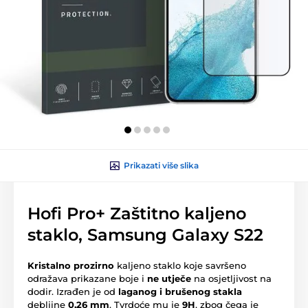
Prikazati više slika
Hofi Pro+ Zaštitno kaljeno
staklo, Samsung Galaxy S22
Kristalno prozirno
kaljeno staklo koje savršeno
odražava prikazane boje i
ne utječe
na osjetljivost na
dodir. Izrađen je od
laganog i brušenog stakla
debljine
0,26 mm
. Tvrdoće mu je
9H
, zbog čega je