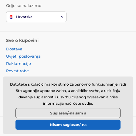
Gdje se nalazimo
Hrvatska
Sve o kupovini
Dostava
Uvjeti poslovanja
Reklamacije
Povrat robe
Zamjena robe
Datoteke s kolačićima koristimo za osnovno funkcioniranje, radi
Načela o korištenju kolačića
što ugodnije uporabe weba, u analitičke svrhe, a u slučaju
Kontaktne informacije
davanja suglasnosti i u svrhu ciljanog oglašavanja. Više
Informacije o obradi osobnih
informacija naći ćete
ovdje
.
podataka
Suglasan/-na sam s
Nisam suglasan/-na
© 2026 momanio.hr ⦁ E-trgovinu izradila
SIMPLIA.cz