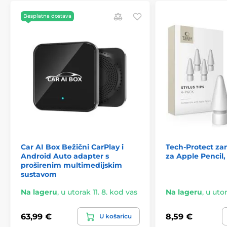
Besplatna dostava
Car AI Box Bežični CarPlay i
Tech-Protect za
Android Auto adapter s
za Apple Pencil, 
proširenim multimedijskim
sustavom
Na lageru
,
u utorak 11. 8. kod vas
Na lageru
,
u utor
63,99 €
8,59 €
U košaricu