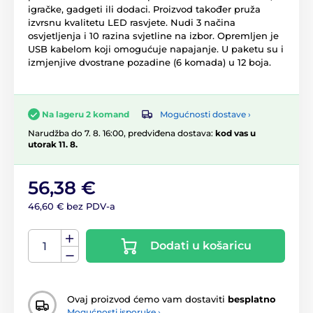
igračke, gadgeti ili dodaci. Proizvod također pruža
izvrsnu kvalitetu LED rasvjete. Nudi 3 načina
osvjetljenja i 10 razina svjetline na izbor. Opremljen je
USB kabelom koji omogućuje napajanje. U paketu su i
izmjenjive dvostrane pozadine (6 komada) u 12 boja.
Mogućnosti dostave ›
Na lageru 2 komand
Narudžba do 7. 8. 16:00, predviđena dostava:
kod vas u
utorak 11. 8.
56,38 €
46,60 € bez PDV-a
Dodati u košaricu
Ovaj proizvod ćemo vam dostaviti
besplatno
Mogućnosti isporuke ›