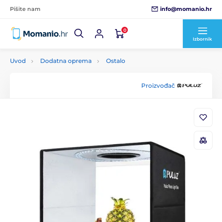
info@momanio.hr
Pišite nam
0
Izbornik
Uvod
Dodatna oprema
Ostalo
Proizvođač