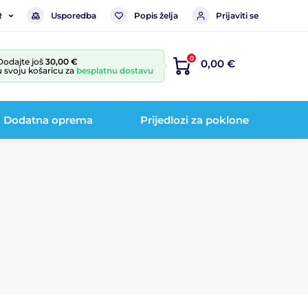
Usporedba
Popis želja
Prijaviti se
R
0
Dodajte još
30,00 €
0,00 €
u svoju košaricu za
besplatnu dostavu
Dodatna oprema
Prijedlozi za poklone