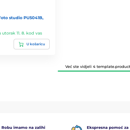
Foto studio PU5041B,
u utorak 11. 8. kod vas
U košaricu
Već ste vidjeli 4 template.product
Robu imamo na zalihi
Ekspresna pomoć za