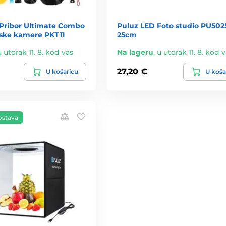
 Pribor Ultimate Combo
Puluz LED Foto studio PU502
tske kamere PKT11
25cm
u utorak 11. 8. kod vas
Na lageru
,
u utorak 11. 8. kod 
27,20 €
U košaricu
U koša
ostava