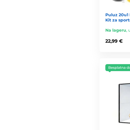
Puluz 20u1
Kit za spor
Na lageru
,
22,99 €
Besplatna d