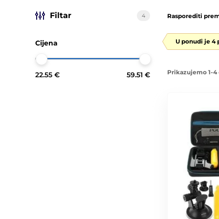
Filtar
4
Rasporediti prem
U ponudi je 4
Cijena
Prikazujemo 1-4 
22.55 €
59.51 €