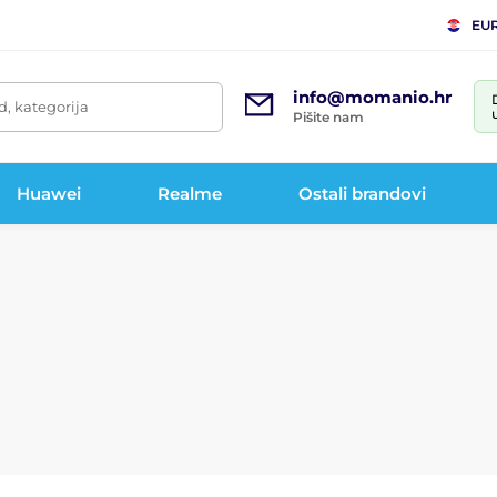
EU
info@momanio.hr
d, kategorija
Pišite nam
Huawei
Realme
Ostali brandovi