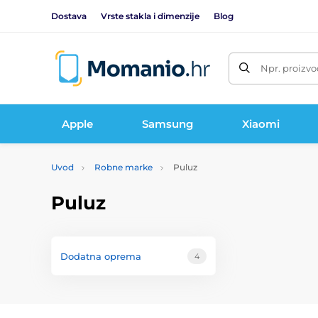
Dostava
Vrste stakla i dimenzije
Blog
Npr. proizvo
Apple
Samsung
Xiaomi
Uvod
Robne marke
Puluz
Puluz
Dodatna oprema
4