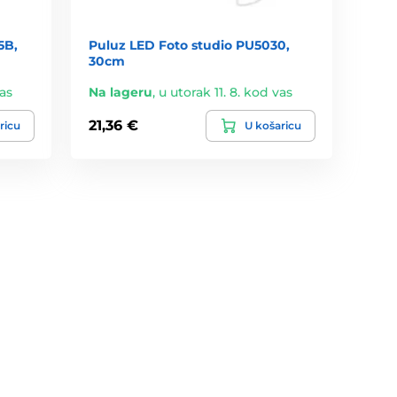
5B,
Puluz LED Foto studio PU5030,
30cm
vas
Na lageru
,
u utorak 11. 8. kod vas
21,36 €
ricu
U košaricu