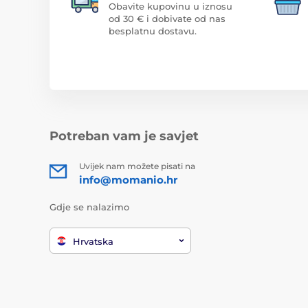
Obavite kupovinu u iznosu
od 30 € i dobivate od nas
besplatnu dostavu.
Potreban vam je savjet
Uvijek nam možete pisati na
info@momanio.hr
Gdje se nalazimo
Hrvatska