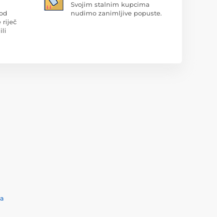
Svojim stalnim kupcima
 od
nudimo zanimljive popuste.
 riječ
ili
ća