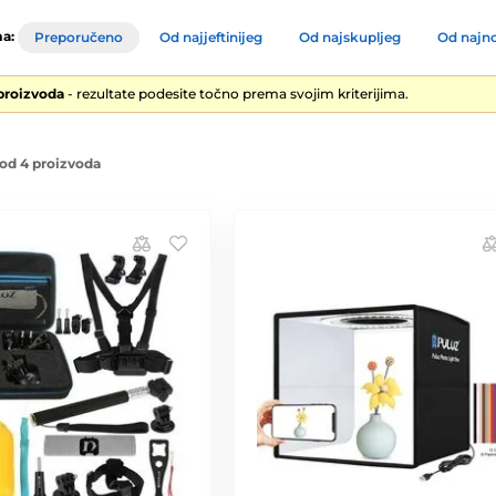
a:
Preporučeno
Od najjeftinijeg
Od najskupljeg
Od najno
 proizvoda
- rezultate podesite točno prema svojim kriterijima.
od 4 proizvoda