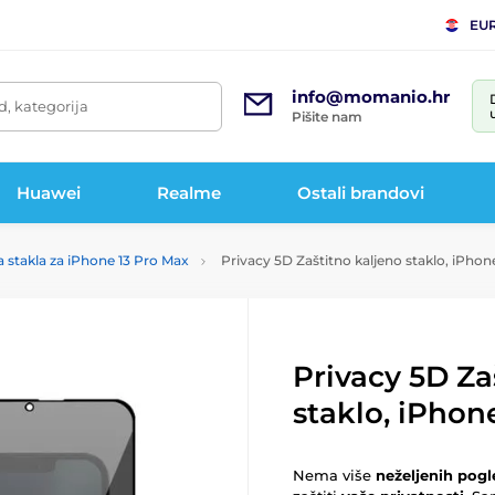
EU
info@momanio.hr
d, kategorija
Pišite nam
Huawei
Realme
Ostali brandovi
a stakla za iPhone 13 Pro Max
Privacy 5D Zaštitno kaljeno staklo, iPhon
Privacy 5D Za
staklo, iPhon
Nema više
neželjenih pog