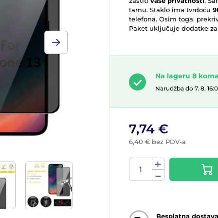
zaštiti
vaše privatnosti
. Sa
tamu. Staklo ima tvrdoću
9
telefona. Osim toga, prekri
Paket uključuje dodatke za
Na lageru 8 kom
Narudžba do 7. 8. 16:
7,74 €
6,40 € bez PDV-a
Besplatna dostav