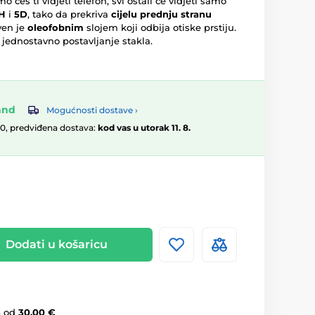
mo ćeš ti vidjeti telefon, svi ostali će vidjeti samo
H
i
5D
, tako da prekriva
cijelu prednju stranu
ven je
oleofobnim
slojem koji odbija otiske prstiju.
 jednostavno postavljanje stakla.
and
Mogućnosti dostave ›
00, predviđena dostava:
kod vas u utorak 11. 8.
Dodati u košaricu
a
od
30,00 €