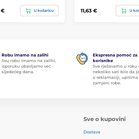
 €
11,63 €
U košaricu
U ko
Robu imamo na zalihi
Ekspresna pomoć za
Svu robu imamo na zalihi,
korisnike
isporuku obavljamo već
Sve rješavamo u roku
sljedećeg dana.
nekoliko sati bilo da je
o reklamaciji, upitima 
zamjeni robe.
Sve o kupovini
Dostava