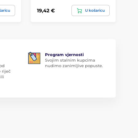
19,42 €
12
šaricu
U košaricu
Program vjernosti
Svojim stalnim kupcima
 od
nudimo zanimljive popuste.
 riječ
ili