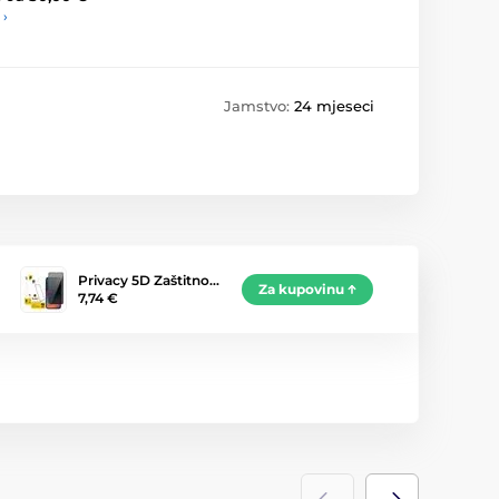
 ›
Jamstvo:
24 mjeseci
Privacy 5D Zaštitno…
Za kupovinu
7,74 €