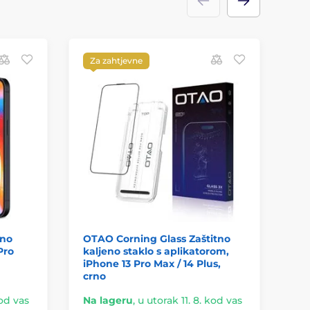
Za zahtjevne
tno
OTAO Corning Glass Zaštitno
Li
Pro
kaljeno staklo s aplikatorom,
Za
iPhone 13 Pro Max / 14 Plus,
13 
crno
kod vas
Na lageru
,
u utorak 11. 8. kod vas
Na