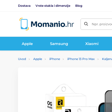
Dostava
Vrste stakla i dimenzije
Blog
Npr. proizvo
Apple
Samsung
Xiaomi
Uvod
Apple
iPhone
iPhone 13 Pro Max
Kaljen