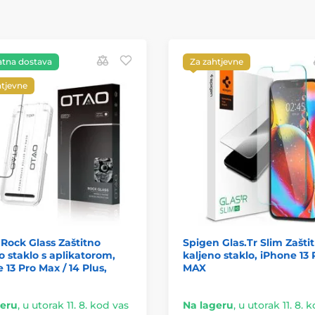
atna dostava
Za zahtjevne
htjevne
ock Glass Zaštitno
Spigen Glas.Tr Slim Zašti
o staklo s aplikatorom,
kaljeno staklo, iPhone 13 
 13 Pro Max / 14 Plus,
MAX
geru
,
u utorak 11. 8. kod vas
Na lageru
,
u utorak 11. 8. 