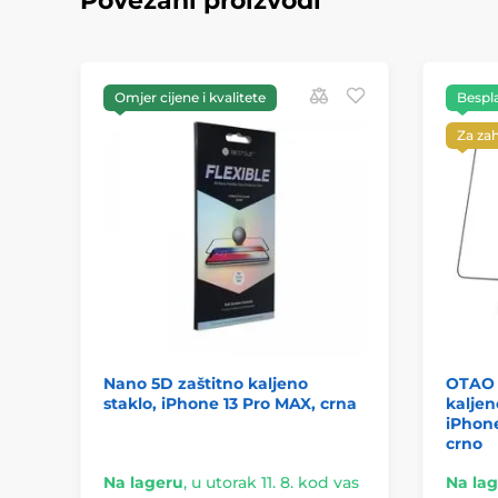
Povezani proizvodi
Omjer cijene i kvalitete
Bespl
Za za
Nano 5D zaštitno kaljeno
OTAO R
staklo, iPhone 13 Pro MAX, crna
kaljen
iPhone
crno
Na lageru
,
u utorak 11. 8. kod vas
Na la