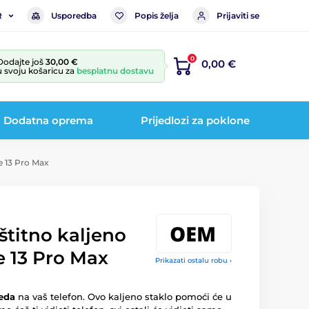
Usporedba
Popis želja
Prijaviti se
R
0
Dodajte još
30,00 €
0,00 €
u svoju košaricu za
besplatnu dostavu
Dodatna oprema
Prijedlozi za poklone
e 13 Pro Max
štitno kaljeno
e 13 Pro Max
Prikazati ostalu robu ›
leda
na vaš telefon. Ovo kaljeno staklo pomoći će u