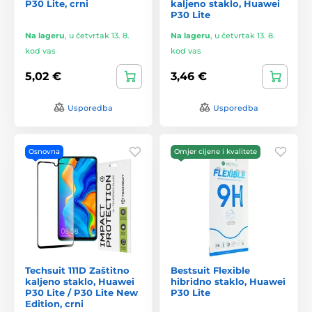
P30 Lite, crni
kaljeno staklo, Huawei
P30 Lite
Na lageru
,
u četvrtak 13. 8.
Na lageru
,
u četvrtak 13. 8.
kod vas
kod vas
5,02 €
3,46 €
Usporedba
Usporedba
Osnovna
Omjer cijene i kvalitete
Techsuit 111D Zaštitno
Bestsuit Flexible
kaljeno staklo, Huawei
hibridno staklo, Huawei
P30 Lite / P30 Lite New
P30 Lite
Edition, crni