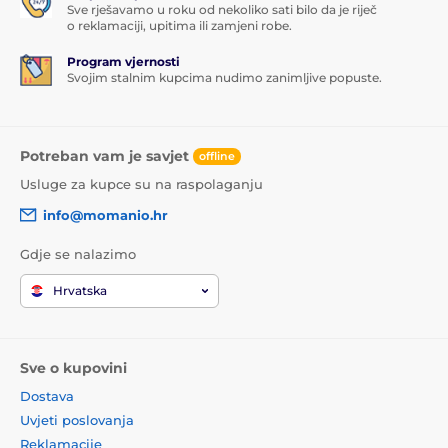
Sve rješavamo u roku od nekoliko sati bilo da je riječ
o reklamaciji, upitima ili zamjeni robe.
Program vjernosti
Svojim stalnim kupcima nudimo zanimljive popuste.
Potreban vam je savjet
offline
Usluge za kupce su na raspolaganju
info@momanio.hr
Gdje se nalazimo
Hrvatska
Sve o kupovini
Dostava
Uvjeti poslovanja
Reklamacije