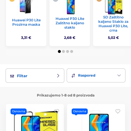
5D Zaštitno
Huawei P30 Lite
Huawei P30 Lite
kaljeno Staklo za
Zaštitno kaljeno
Prozirna maska
Huawei P30 Lite,
staklo
crna
3,31 €
2,68 €
5,02 €
Raspored
Filtar
Prikazujemo 1-8 od 8 proizvoda
Osnovna
Osnovna