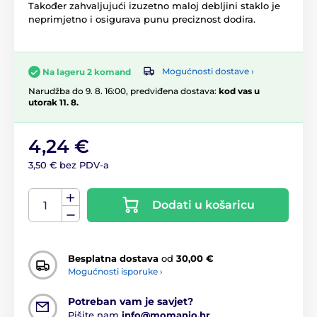
Također zahvaljujući izuzetno maloj debljini staklo je
neprimjetno i osigurava punu preciznost dodira.
Mogućnosti dostave ›
Na lageru 2 komand
Narudžba do 9. 8. 16:00, predviđena dostava:
kod vas u
utorak 11. 8.
4,24 €
3,50 € bez PDV-a
Dodati u košaricu
Besplatna dostava
od
30,00 €
Mogućnosti isporuke ›
Potreban vam je savjet?
Pišite nam
info@momanio.hr