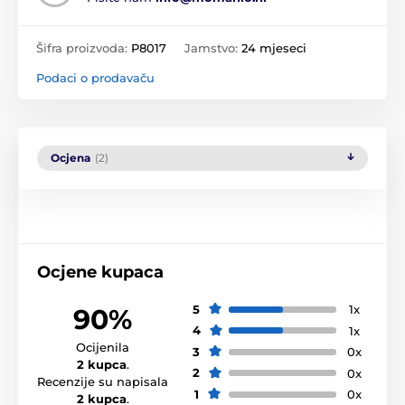
Šifra proizvoda:
P8017
Jamstvo:
24 mjeseci
Podaci o prodavaču
Ocjena
(2)
Ocjene kupaca
5
1x
90%
4
1x
Ocijenila
3
0x
2 kupca
.
2
0x
Recenzije su napisala
1
0x
2 kupca
.