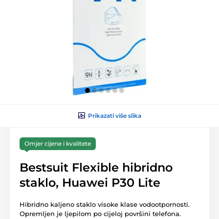
Prikazati više slika
Omjer cijene i kvalitete
Bestsuit Flexible hibridno
staklo, Huawei P30 Lite
Hibridno kaljeno staklo visoke klase vodootpornosti.
Opremljen je ljepilom po cijeloj površini telefona.