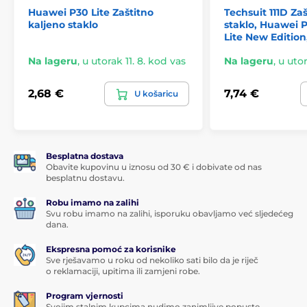
Huawei P30 Lite Zaštitno
Techsuit 111D Za
kaljeno staklo
staklo, Huawei P
Lite New Edition,
Na lageru
,
u utorak 11. 8. kod vas
Na lageru
,
u utor
2,68 €
7,74 €
U košaricu
Besplatna dostava
Obavite kupovinu u iznosu od 30 € i dobivate od nas
besplatnu dostavu.
Robu imamo na zalihi
Svu robu imamo na zalihi, isporuku obavljamo već sljedećeg
dana.
Ekspresna pomoć za korisnike
Sve rješavamo u roku od nekoliko sati bilo da je riječ
o reklamaciji, upitima ili zamjeni robe.
Program vjernosti
Svojim stalnim kupcima nudimo zanimljive popuste.