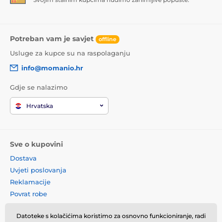
Potreban vam je savjet
offline
Usluge za kupce su na raspolaganju
info@momanio.hr
Gdje se nalazimo
Hrvatska
Sve o kupovini
Dostava
Uvjeti poslovanja
Reklamacije
Povrat robe
Zamjena robe
Datoteke s kolačićima koristimo za osnovno funkcioniranje, radi
Načela o korištenju kolačića