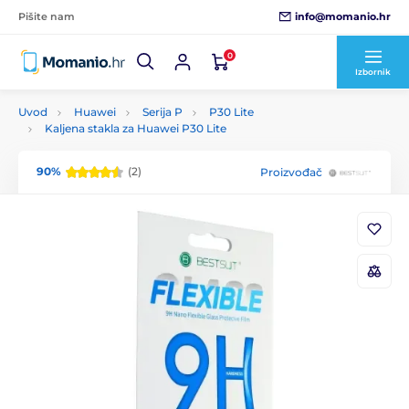
info@momanio.hr
Pišite nam
0
Izbornik
Uvod
Huawei
Serija P
P30 Lite
Kaljena stakla za Huawei P30 Lite
90%
(2)
Proizvođač