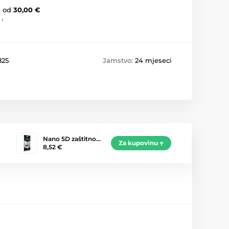
a
od
30,00 €
 ›
825
Jamstvo:
24 mjeseci
Nano 5D zaštitno…
Za kupovinu
8,52 €