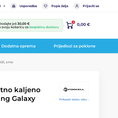
Usporedba
Popis želja
Prijaviti se
R
0
Dodajte još
30,00 €
0,00 €
u svoju košaricu za
besplatnu dostavu
Dodatna oprema
Prijedlozi za poklone
A51, crno
tno kaljeno
ung Galaxy
Prikazati ostalu robu ›