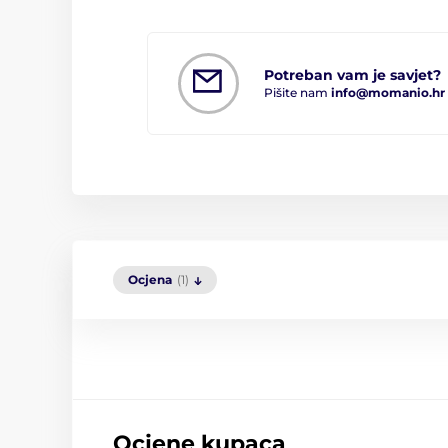
Potreban vam je savjet?
Pišite nam
info@momanio.hr
Ocjena
(1)
Ocjene kupaca