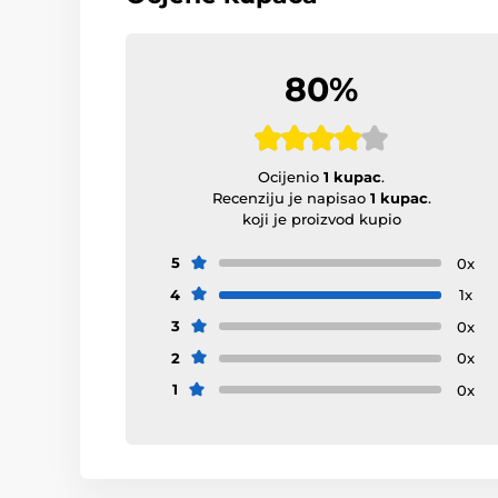
80%
Ocijenio
1 kupac
.
Recenziju je napisao
1 kupac
.
koji je proizvod kupio
5
0x
4
1x
3
0x
2
0x
1
0x