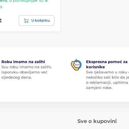
geru
,
u ponedjeljak 10. 8.
s
€
U košaricu
Robu imamo na zalihi
Ekspresna pomoć za
Svu robu imamo na zalihi,
korisnike
isporuku obavljamo već
Sve rješavamo u roku
sljedećeg dana.
nekoliko sati bilo da je
o reklamaciji, upitima 
zamjeni robe.
Sve o kupovini