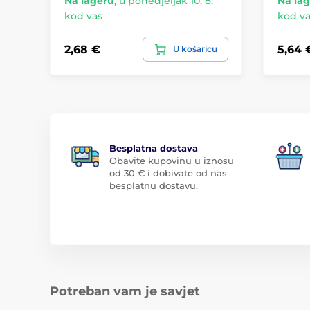
Na lageru
,
u ponedjeljak 10. 8.
Na la
kod vas
kod va
2,68 €
5,64 
U košaricu
Besplatna dostava
Obavite kupovinu u iznosu
od 30 € i dobivate od nas
besplatnu dostavu.
Potreban vam je savjet