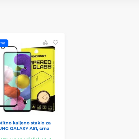
vna
titno kaljeno staklo za
NG GALAXY A51, crna