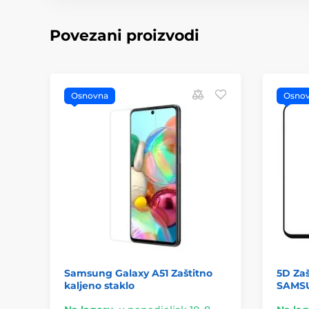
Povezani proizvodi
Osnovna
Osno
Samsung Galaxy A51 Zaštitno
5D Zaš
kaljeno staklo
SAMSU