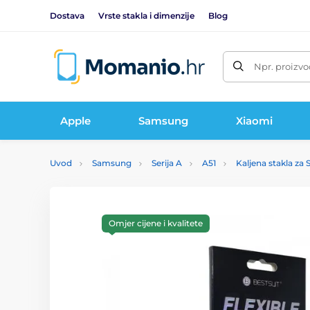
Dostava
Vrste stakla i dimenzije
Blog
Npr. proizvo
Apple
Samsung
Xiaomi
Uvod
Samsung
Serija A
A51
Kaljena stakla za
Omjer cijene i kvalitete