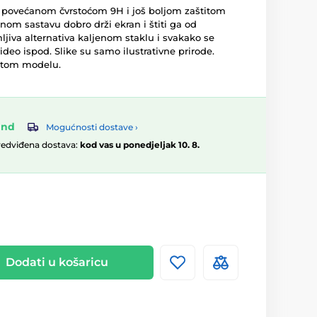
 s povećanom čvrstoćom 9H i još boljom zaštitom
nom sastavu dobro drži ekran i štiti ga od
mljiva alternativa kaljenom staklu i svakako se
video ispod. Slike su samo ilustrativne prirode.
atom modelu.
and
Mogućnosti dostave ›
redviđena dostava:
kod vas u ponedjeljak 10. 8.
Dodati u košaricu