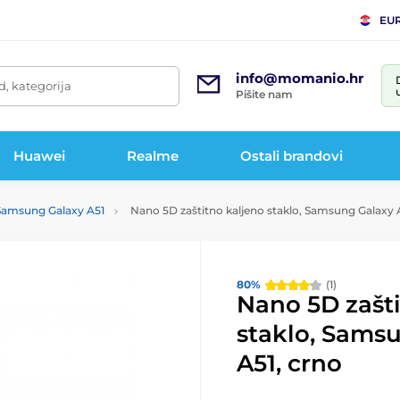
EU
info@momanio.hr
d, kategorija
Pišite nam
Huawei
Realme
Ostali brandovi
 Samsung Galaxy A51
Nano 5D zaštitno kaljeno staklo, Samsung Galaxy 
80%
(1)
Nano 5D zašti
staklo, Sams
A51, crno