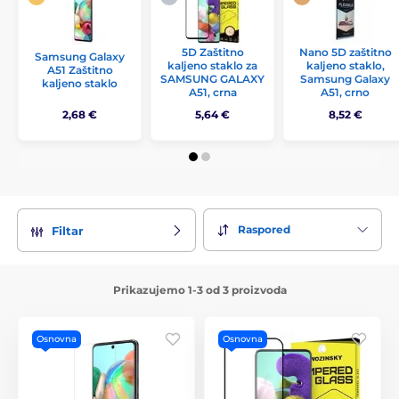
5D Zaštitno
Nano 5D zaštitno
Samsung Galaxy
kaljeno staklo za
kaljeno staklo,
A51 Zaštitno
SAMSUNG GALAXY
Samsung Galaxy
kaljeno staklo
A51, crna
A51, crno
2,68 €
5,64 €
8,52 €
Raspored
Filtar
Prikazujemo 1-3 od 3 proizvoda
Osnovna
Osnovna