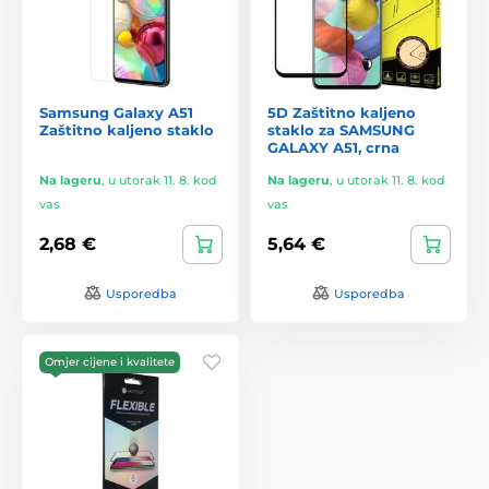
Samsung Galaxy A51
5D Zaštitno kaljeno
Zaštitno kaljeno staklo
staklo za SAMSUNG
GALAXY A51, crna
Na lageru
,
u utorak 11. 8. kod
Na lageru
,
u utorak 11. 8. kod
vas
vas
2,68 €
5,64 €
Usporedba
Usporedba
Omjer cijene i kvalitete