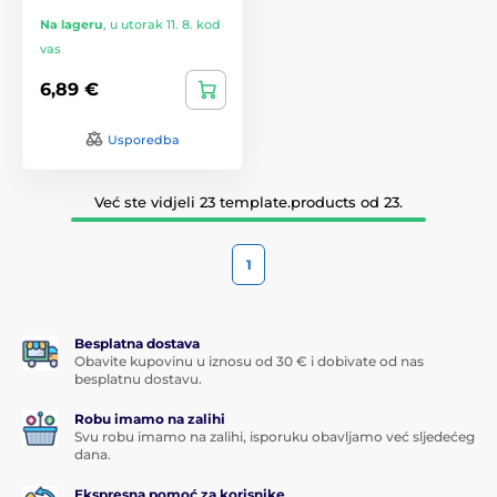
Na lageru
,
u utorak 11. 8. kod
vas
6,89 €
Usporedba
Već ste vidjeli 23 template.products od 23.
1
Besplatna dostava
Obavite kupovinu u iznosu od 30 € i dobivate od nas
besplatnu dostavu.
Robu imamo na zalihi
Svu robu imamo na zalihi, isporuku obavljamo već sljedećeg
dana.
Ekspresna pomoć za korisnike