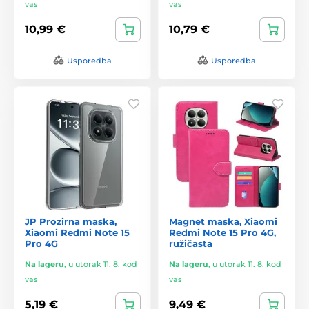
vas
vas
10,99 €
10,79 €
Usporedba
Usporedba
JP Prozirna maska,
Magnet maska, Xiaomi
Xiaomi Redmi Note 15
Redmi Note 15 Pro 4G,
Pro 4G
ružičasta
Na lageru
,
u utorak 11. 8. kod
Na lageru
,
u utorak 11. 8. kod
vas
vas
5,19 €
9,49 €