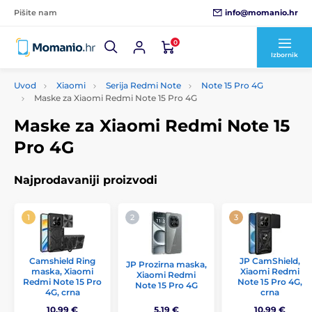
info@momanio.hr
Pišite nam
0
Izbornik
Uvod
Xiaomi
Serija Redmi Note
Note 15 Pro 4G
Maske za Xiaomi Redmi Note 15 Pro 4G
Maske za Xiaomi Redmi Note 15
Pro 4G
Najprodavaniji proizvodi
Camshield Ring
JP CamShield,
JP Prozirna maska,
maska, Xiaomi
Xiaomi Redmi
Xiaomi Redmi
Redmi Note 15 Pro
Note 15 Pro 4G,
Note 15 Pro 4G
4G, crna
crna
10,99 €
5,19 €
10,99 €